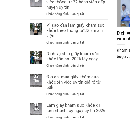
uy
Th6
việc thông tư 32 bệnh viện cấp
việc
tín
huyện uy tín
được
tại
không?
ở
Chức năng bình luận bị tắt
Hà
Làm
Nội
giấy
07
Vì sao cần làm giấy khám sức
làm
khám
Th6
khỏe theo thông tư 32 khi xin
giấy
Dịch v
sức
khám
việc
việc n
khỏe
sức
ở
Chức năng bình luận bị tắt
xin
khỏe
Vì
việc
chỉ
Khám sứ
sao
05
Dịch vụ ship giấy khám sức
thông
từ
buộc và
cần
Th6
khỏe tận nơi 2026 lấy ngay
tư
60k
làm
32
ở
Chức năng bình luận bị tắt
giấy
bệnh
Dịch
khám
viện
vụ
03
Địa chỉ mua giấy khám sức
sức
cấp
ship
Th6
khỏe xin việc uy tín giá rẻ từ
khỏe
huyện
giấy
50k
theo
uy
khám
thông
tín
ở
Chức năng bình luận bị tắt
sức
tư
Địa
khỏe
32
chỉ
01
Làm giấy khám sức khỏe đi
tận
khi
mua
Th6
làm nhanh lấy ngay uy tín 2026
nơi
xin
giấy
2026
việc
ở
Chức năng bình luận bị tắt
khám
lấy
Làm
sức
ngay
giấy
khỏe