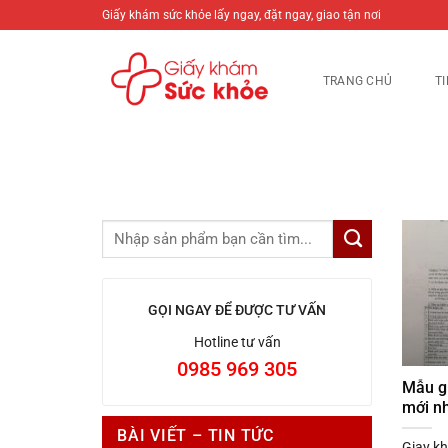
Bỏ
Giấy khám sức khỏe lấy ngay, đặt ngay, giao tận nơi
qua
nội
TRANG CHỦ
T
dung
GỌI NGAY ĐỂ ĐƯỢC TƯ VẤN
Hotline tư vấn
0985 969 305
Mẫu g
mới n
BÀI VIẾT – TIN TỨC
Giay kh