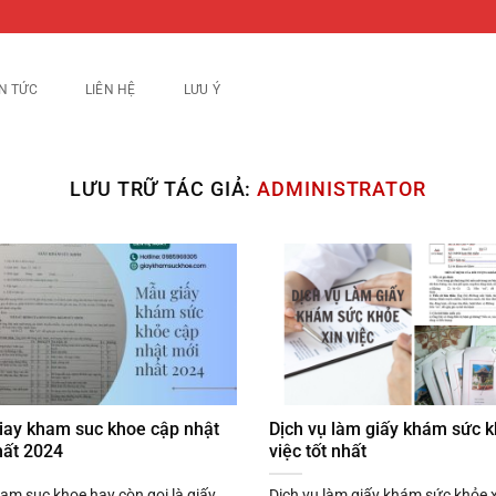
IN TỨC
LIÊN HỆ
LƯU Ý
LƯU TRỮ TÁC GIẢ:
ADMINISTRATOR
iay kham suc khoe cập nhật
Dịch vụ làm giấy khám sức k
hất 2024
việc tốt nhất
am suc khoe hay còn gọi là giấy
Dịch vụ làm giấy khám sức khỏe x