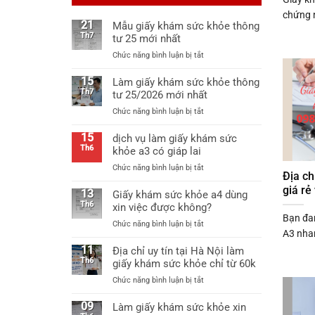
chứng 
21
Mẫu giấy khám sức khỏe thông
Th7
tư 25 mới nhất
ở
Chức năng bình luận bị tắt
Mẫu
giấy
15
Làm giấy khám sức khỏe thông
khám
Th7
tư 25/2026 mới nhất
sức
ở
Chức năng bình luận bị tắt
khỏe
Làm
thông
giấy
15
dịch vụ làm giấy khám sức
tư
khám
Th6
khỏe a3 có giáp lai
25
sức
mới
ở
Chức năng bình luận bị tắt
khỏe
nhất
Địa ch
dịch
thông
giá rẻ 
vụ
13
Giấy khám sức khỏe a4 dùng
tư
làm
Th6
xin việc được không?
25/2026
giấy
Bạn đa
mới
ở
Chức năng bình luận bị tắt
khám
nhất
A3 nhan
Giấy
sức
khám
11
Địa chỉ uy tín tại Hà Nội làm
khỏe
sức
Th6
giấy khám sức khỏe chỉ từ 60k
a3
khỏe
có
ở
Chức năng bình luận bị tắt
a4
giáp
Địa
dùng
lai
chỉ
09
Làm giấy khám sức khỏe xin
xin