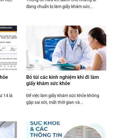
đang chuẩn bị làm giấy khám sức...
khỏe
Bỏ túi các kinh nghiệm khi đi làm
giấy khám sức khỏe
ư 14 là
Để việc làm giấy khám sức khỏe không
gặp sai sót, mất thời gian và...