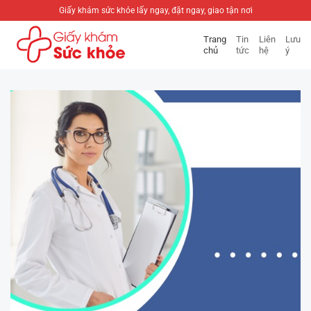
Bỏ
Giấy khám sức khỏe lấy ngay, đặt ngay, giao tận nơi
qua
Trang
Tin
Liên
Lưu
nội
chủ
tức
hệ
ý
dung