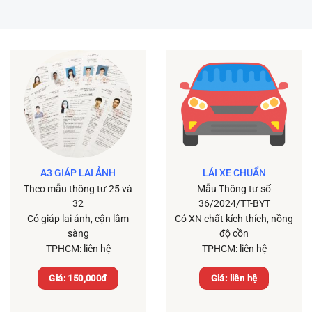
A3 GIÁP LAI ẢNH
LÁI XE CHUẨN
Theo mẫu thông tư 25 và
Mẫu Thông tư số
32
36/2024/TT-BYT
Có giáp lai ảnh, cận lâm
Có XN chất kích thích, nồng
sàng
độ cồn
TPHCM: liên hệ
TPHCM: liên hệ
Giá: 150,000đ
Giá: liên hệ