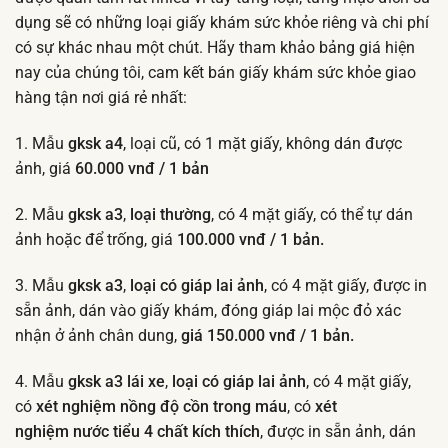
dụng sẽ có những loại giấy khám sức khỏe riêng và chi phí
có sự khác nhau một chút. Hãy tham khảo bảng giá hiện
nay của chúng tôi, cam kết bán giấy khám sức khỏe giao
hàng tận nơi giá rẻ nhất:
1. Mẫu
gksk a4
, loại cũ, có 1 mặt giấy, không dán được
ảnh, giá
60.000 vnđ / 1 bản
2. Mẫu
gksk a3
,
loại thường
, có 4 mặt giấy, có thể tự dán
ảnh hoặc để trống, giá
100.000 vnđ / 1 bản.
3. Mẫu
gksk a3
,
loại có giáp lai ảnh
, có 4 mặt giấy, được in
sẵn ảnh, dán vào giấy khám, đóng giáp lai mộc đỏ xác
nhận ở ảnh chân dung,
giá 150.000 vnđ / 1 bản.
4. Mẫu
gksk a3 lái xe
,
loại có giáp lai ảnh
, có 4 mặt giấy,
có
xét nghiệm nồng độ cồn trong máu
, có
xét
nghiệm
nước tiểu 4 chất kích thích
, được in sẵn ảnh, dán