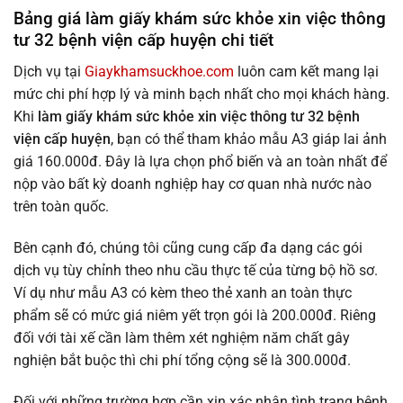
Bảng giá làm giấy khám sức khỏe xin việc thông
tư 32 bệnh viện cấp huyện chi tiết
Dịch vụ tại
Giaykhamsuckhoe.com
luôn cam kết mang lại
mức chi phí hợp lý và minh bạch nhất cho mọi khách hàng.
Khi
làm giấy khám sức khỏe xin việc thông tư 32 bệnh
viện cấp huyện
, bạn có thể tham khảo mẫu A3 giáp lai ảnh
giá 160.000đ. Đây là lựa chọn phổ biến và an toàn nhất để
nộp vào bất kỳ doanh nghiệp hay cơ quan nhà nước nào
trên toàn quốc.
Bên cạnh đó, chúng tôi cũng cung cấp đa dạng các gói
dịch vụ tùy chỉnh theo nhu cầu thực tế của từng bộ hồ sơ.
Ví dụ như mẫu A3 có kèm theo thẻ xanh an toàn thực
phẩm sẽ có mức giá niêm yết trọn gói là 200.000đ. Riêng
đối với tài xế cần làm thêm xét nghiệm năm chất gây
nghiện bắt buộc thì chi phí tổng cộng sẽ là 300.000đ.
Đối với những trường hợp cần xin xác nhận tình trạng bệnh