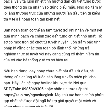
bác sĩ và y tá luôn nhiệt tình hướng dẫn chi tiết từng bước
điền thông tin cá nhân vào đúng biểu mẫu. Nhờ đó, tâm lý
lo lắng thường trực của những người lần đầu tiên đi kiểm
tra y tế đã hoàn toàn tan biến hết.
Bạn hoàn toàn có thể an tâm tuyệt đối khi nhận về một kết
quả minh bạch và chính xác đến từng chi tiết nhỏ nhất. Hồ
sơ có mộc tròn đỏ chót từ tuyến huyện luôn đảm bảo tính
pháp lý vững chắc trên toàn bộ lãnh thổ. Những trải
nghiệm thực tế tuyệt vời này càng củng cố thêm niềm tin
của tôi vào hệ thống y tế cơ sở hiện tại.
Nếu bạn đang loay hoay chưa biết bắt đầu từ đâu, hệ
thống của chúng tôi luôn sẵn lòng tư vấn miễn phí cho
bạn. Hãy liên hệ ngay hotline khu vực Hà Nội qua
SĐT/Zalo: 0985969305
hoặc nhắn tin trực tiếp tới
https://zalo.me/ngocducgksk
. Mọi thủ tục hành chính phức
tạp nhất sẽ được đội ngũ hỗ trợ giải quyết một cách vô
cùng nhanh chóng và triệt để.