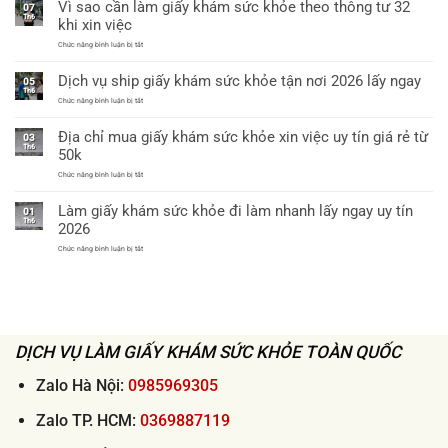
Vì sao cần làm giấy khám sức khỏe theo thông tư 32
khám
07
khám
sức
Th6
sức
khi xin việc
khỏe
khỏe
xin
chỉ
ở
Chức năng bình luận bị tắt
việc
từ
Vì
thông
60k
sao
tư
Dịch vụ ship giấy khám sức khỏe tận nơi 2026 lấy ngay
cần
05
32
làm
Th6
bệnh
giấy
ở
Chức năng bình luận bị tắt
viện
khám
Dịch
cấp
sức
vụ
huyện
Địa chỉ mua giấy khám sức khỏe xin việc uy tín giá rẻ từ
khỏe
ship
uy
03
theo
giấy
tín
Th6
50k
thông
khám
tư
sức
ở
Chức năng bình luận bị tắt
32
khỏe
Địa
khi
tận
chỉ
xin
nơi
Làm giấy khám sức khỏe đi làm nhanh lấy ngay uy tín
mua
việc
01
2026
giấy
Th6
lấy
2026
khám
ngay
sức
ở
Chức năng bình luận bị tắt
khỏe
Làm
xin
giấy
việc
khám
uy
sức
tín
khỏe
giá
đi
rẻ
làm
từ
nhanh
50k
DỊCH VỤ LÀM GIẤY KHÁM SỨC KHỎE TOÀN QUỐC
lấy
ngay
uy
tín
Zalo Hà Nội:
0985969305
2026
Zalo TP. HCM:
0369887119