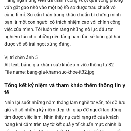
Hàng ngàn ứng viên đã thành công vượt qua vòng phỏng
vấn gắt gao nhờ vào một bộ hồ sơ được trau chuốt vô
cùng tỉ mỉ. Sự cẩn thận trong khâu chuẩn bị chứng minh
bạn là một con người có trách nhiệm cao với chính công
việc của mình. Tôi luôn tin rằng những nỗ lực đầu tư
nghiêm túc cho những nền tảng ban đầu sẽ luôn gặt hái
được vô số trái ngọt xứng đáng.
Vị trí chèn ảnh 5
Alt-text: bảng giá khám sức khỏe xin việc thông tư 32
File name: bang-gia-kham-suc-khoe-tt32.jpg
Tổng kết kỷ niệm và tham khảo thêm thông tin y
tế
Nhìn lại suốt những năm tháng làm nghề tư vấn, tôi đã lưu
giữ vô số những kỷ niệm đẹp khi giúp đỡ người lao động
tìm được việc làm. Nhìn thấy nụ cười rạng rỡ của khách
hàng khi cầm trên tay tờ kết quả y tế chuẩn mực chính là