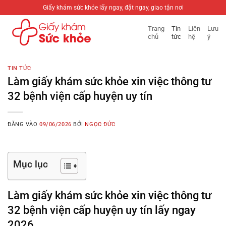
Bỏ
Giấy khám sức khỏe lấy ngay, đặt ngay, giao tận nơi
qua
Trang
Tin
Liên
Lưu
nội
chủ
tức
hệ
ý
dung
TIN TỨC
Làm giấy khám sức khỏe xin việc thông tư
32 bệnh viện cấp huyện uy tín
ĐĂNG VÀO
09/06/2026
BỞI
NGỌC ĐỨC
Mục lục
Làm giấy khám sức khỏe xin việc thông tư
32 bệnh viện cấp huyện uy tín lấy ngay
2026