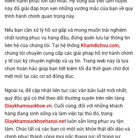
niềm hạnh phúc lớn lao nhất. Hy vọng bài viết tâm huyết
này đã giải đáp trọn vẹn những vướng mắc của bạn về quy
trình hành chính quan trọng này.
Nếu bạn cần xử lý hồ sơ gấp và mong muốn trải nghiệm
chất lượng phục vụ hàng đầu, đừng quên lưu lại thông tin
liên hệ của chúng tôi. Tại hệ thống
Khamdichvu.com
,
chúng tôi chuyên cung cấp các giải pháp hỗ trợ hành chính
y tế cực kỳ chuyên nghiệp và uy tín. Trang web này là lựa
chọn hoàn hảo giúp bạn tiết kiệm tối đa thời gian chờ đợi
mệt mỏi tại các cơ sở đông đúc.
Ngoài ra, để cập nhật liên tục các văn bản luật mới nhất,
quý độc giả có thể theo dõi thường xuyên trên nền tảng
Giaykhamsuckhoe.vn
. Cuối cùng, đối với những khách
hàng đang sinh sống và làm việc tại thủ đô, trang
Giaykhamsuckhoehanoi.net
luôn sẵn lòng phục vụ tận
tâm. Chúc tất cả các bạn có một sức khỏe thật dồi dào và
chinh phục thành công mọi nấc thang rực rỡ trong sự