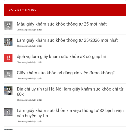
BÀI VIẾT – TIN TỨC
Mẫu giấy khám sức khỏe thông tư 25 mới nhất
21
Th7
ở
Chức năng bình luận bị tắt
Mẫu
giấy
Làm giấy khám sức khỏe thông tư 25/2026 mới nhất
khám
15
sức
Th7
khỏe
ở
Chức năng bình luận bị tắt
thông
Làm
tư
giấy
dịch vụ làm giấy khám sức khỏe a3 có giáp lai
25
khám
15
mới
sức
Th6
nhất
khỏe
ở
Chức năng bình luận bị tắt
thông
dịch
tư
vụ
Giấy khám sức khỏe a4 dùng xin việc được không?
25/2026
làm
13
mới
giấy
Th6
nhất
khám
ở
Chức năng bình luận bị tắt
sức
Giấy
khỏe
khám
Địa chỉ uy tín tại Hà Nội làm giấy khám sức khỏe chỉ từ
a3
sức
11
có
khỏe
Th6
60k
giáp
a4
lai
dùng
ở
Chức năng bình luận bị tắt
xin
Địa
việc
chỉ
được
Làm giấy khám sức khỏe xin việc thông tư 32 bệnh viện
uy
09
không?
tín
Th6
cấp huyện uy tín
tại
Hà
ở
Chức năng bình luận bị tắt
Nội
Làm
làm
giấy
giấy