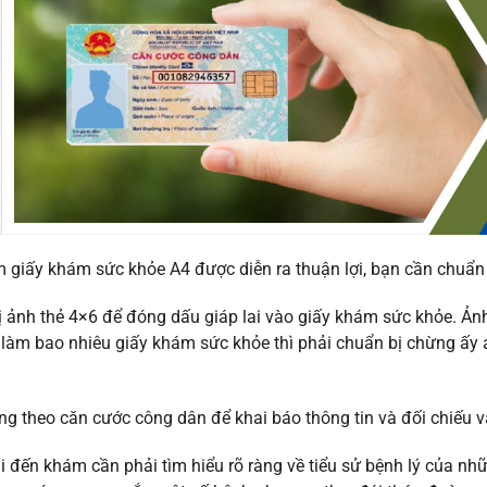
m giấy khám sức khỏe A4 được diễn ra thuận lợi, bạn cần chuẩn
 ảnh thẻ 4×6 để đóng dấu giáp lai vào giấy khám sức khỏe. Ản
àm bao nhiêu giấy khám sức khỏe thì phải chuẩn bị chừng ấy ả
g theo căn cước công dân để khai báo thông tin và đối chiếu 
i đến khám cần phải tìm hiểu rõ ràng về tiểu sử bệnh lý của nhữ