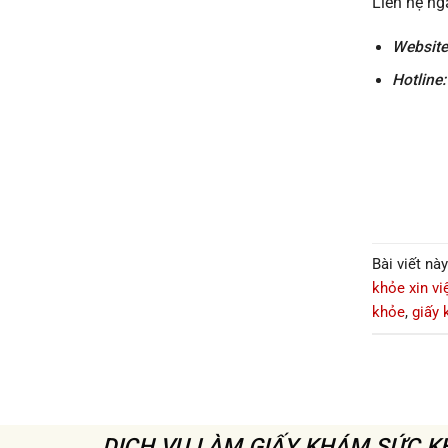
Liên hệ ng
Websit
Hotline
Bài viết n
khỏe xin vi
khỏe
,
giấy
DỊCH VỤ LÀM GIẤY KHÁM SỨC 