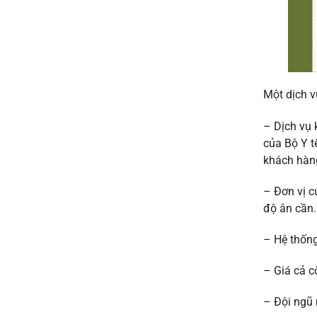
Một dịch v
– Dịch vụ 
của Bộ Y t
khách hàn
– Đơn vị c
độ ân cần.
– Hệ thống
– Giá cả c
– Đội ngũ 