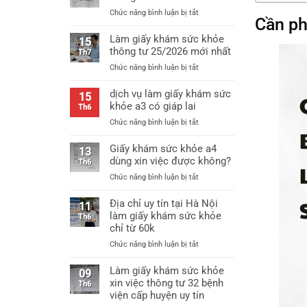
ở
Chức năng bình luận bị tắt
Cần ph
Mẫu
giấy
Làm giấy khám sức khỏe
15
khám
thông tư 25/2026 mới nhất
Th7
sức
ở
Chức năng bình luận bị tắt
khỏe
Làm
thông
giấy
dịch vụ làm giấy khám sức
tư
15
khám
khỏe a3 có giáp lai
25
Th6
sức
mới
ở
Chức năng bình luận bị tắt
khỏe
nhất
dịch
thông
vụ
Giấy khám sức khỏe a4
tư
13
làm
dùng xin việc được không?
25/2026
Th6
giấy
mới
ở
Chức năng bình luận bị tắt
khám
nhất
Giấy
sức
khám
Địa chỉ uy tín tại Hà Nội
khỏe
11
sức
làm giấy khám sức khỏe
a3
Th6
khỏe
chỉ từ 60k
có
a4
giáp
ở
Chức năng bình luận bị tắt
dùng
lai
Địa
xin
chỉ
Làm giấy khám sức khỏe
việc
09
uy
xin việc thông tư 32 bệnh
được
Th6
tín
không?
viện cấp huyện uy tín
tại