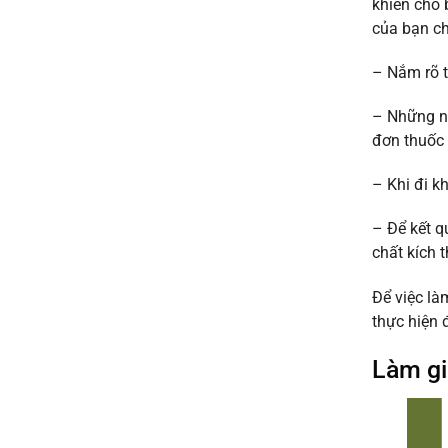
khiến cho 
uy
khỏe
tín
của bạn ch
đi
giá
làm
rẻ
nhanh
– Nắm rõ t
từ
lấy
50k
ngay
– Những ng
uy
tín
đơn thuốc 
2026
– Khi đi k
– Để kết q
chất kích t
Để việc là
thực hiện 
Làm gi