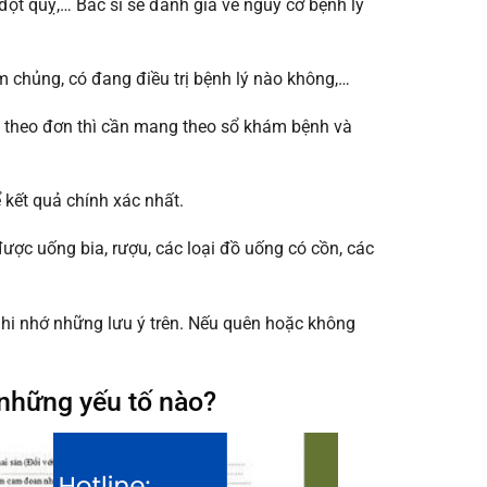
ột quỵ,… Bác sĩ sẽ đánh giá về nguy cơ bệnh lý
m chủng, có đang điều trị bệnh lý nào không,…
c theo đơn thì cần mang theo sổ khám bệnh và
 kết quả chính xác nhất.
ược uống bia, rượu, các loại đồ uống có cồn, các
ghi nhớ những lưu ý trên. Nếu quên hoặc không
những yếu tố nào?