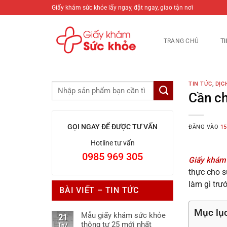
Bỏ
Giấy khám sức khỏe lấy ngay, đặt ngay, giao tận nơi
qua
nội
TRANG CHỦ
T
dung
TIN TỨC
,
DỊC
Cần ch
GỌI NGAY ĐỂ ĐƯỢC TƯ VẤN
ĐĂNG VÀO
15
Hotline tư vấn
0985 969 305
Giấy khám
thực cho s
làm gì trư
BÀI VIẾT – TIN TỨC
Mục lụ
Mẫu giấy khám sức khỏe
21
thông tư 25 mới nhất
Th7