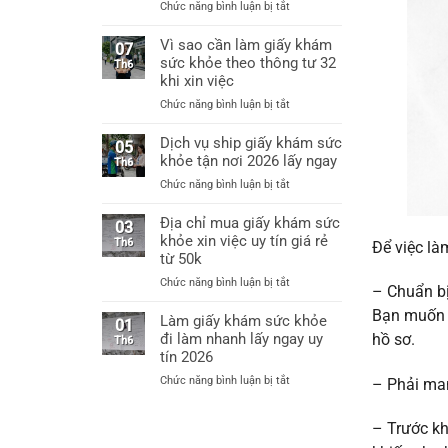
ở
Chức năng bình luận bị tắt
Hà
Làm
Nội
giấy
Vì sao cần làm giấy khám
làm
07
khám
sức khỏe theo thông tư 32
giấy
Th6
sức
khám
khi xin việc
khỏe
sức
ở
Chức năng bình luận bị tắt
xin
khỏe
Vì
việc
chỉ
sao
Dịch vụ ship giấy khám sức
thông
05
từ
cần
khỏe tận nơi 2026 lấy ngay
tư
Th6
60k
làm
32
ở
Chức năng bình luận bị tắt
giấy
bệnh
Dịch
khám
viện
vụ
Địa chỉ mua giấy khám sức
sức
03
cấp
ship
khỏe xin việc uy tín giá rẻ
khỏe
Th6
huyện
Để việc là
giấy
từ 50k
theo
uy
khám
thông
tín
ở
Chức năng bình luận bị tắt
sức
– Chuẩn bị
tư
Địa
khỏe
32
Bạn muốn l
chỉ
Làm giấy khám sức khỏe
tận
01
khi
mua
đi làm nhanh lấy ngay uy
nơi
hồ sơ.
Th6
xin
giấy
2026
tín 2026
việc
khám
lấy
ở
Chức năng bình luận bị tắt
– Phải man
sức
ngay
Làm
khỏe
giấy
xin
– Trước kh
khám
việc
sức