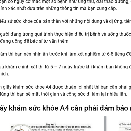
bạn có nguy cơ mắc một số bệnh như ung thư, đái tháo đường, đ
ính xác nhất dựa trên những thông tin mà bạn cung cấp.
iểu sử sức khỏe của bản thân với những nội dung về dị ứng, tiê
ười đang trong quá trình thực hiện điều trị bệnh và uống thuố
đang uống để bác sĩ tư vấn thêm.
hám thì bạn nên nhịn ăn trước khi làm xét nghiệm từ 6-8 tiếng để
uả khám chính xát thì từ 5 – 7 ngày trước khi khám bạn không đ
hích.
m giấy khám sức khỏe A4 được thuận lợi nhất thì bạn cần phải 
đúng thì bạn sẽ mất thời gian và công sức đi làm lại nhiều lần.
ấy khám sức khỏe A4 cần phải đảm bảo 