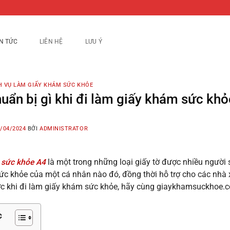
IN TỨC
LIÊN HỆ
LƯU Ý
H VỤ LÀM GIẤY KHÁM SỨC KHỎE
uẩn bị gì khi đi làm giấy khám sức kh
/04/2024
BỞI
ADMINISTRATOR
 sức khỏe A4
là một trong những loại giấy tờ được nhiều người
ức khỏe của một cá nhân nào đó, đồng thời hỗ trợ cho các nhà x
ớc khi đi làm giấy khám sức khỏe, hãy cùng giaykhamsuckhoe.co
c