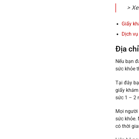
> Xe
Giấy kh
Dịch vụ
Địa ch
Nếu bạn đa
sức khỏe t
Tại đây bạ
giấy khám 
sức 1 – 2 
Mọi người 
sức khỏe. 
có thời gi