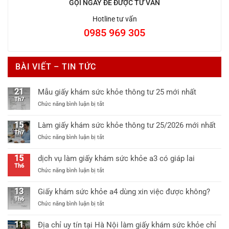
GỌI NGAY ĐỂ ĐƯỢC TƯ VẤN
Hotline tư vấn
0985 969 305
BÀI VIẾT – TIN TỨC
21
Mẫu giấy khám sức khỏe thông tư 25 mới nhất
Th7
ở
Chức năng bình luận bị tắt
Mẫu
giấy
15
Làm giấy khám sức khỏe thông tư 25/2026 mới nhất
khám
Th7
ở
Chức năng bình luận bị tắt
sức
Làm
khỏe
giấy
thông
15
dịch vụ làm giấy khám sức khỏe a3 có giáp lai
khám
tư
Th6
ở
Chức năng bình luận bị tắt
sức
25
dịch
khỏe
mới
vụ
thông
13
Giấy khám sức khỏe a4 dùng xin việc được không?
nhất
làm
tư
Th6
ở
Chức năng bình luận bị tắt
giấy
25/2026
Giấy
khám
mới
khám
sức
11
Địa chỉ uy tín tại Hà Nội làm giấy khám sức khỏe chỉ
nhất