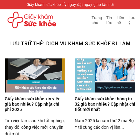
Bỏ
Giấy khám sức khỏe lấy ngay, đặt ngay, giao tận nơi
qua
Trang
Tin
Liên
Lưu
nội
chủ
tức
hệ
ý
dung
LƯU TRỮ THẺ:
DỊCH VỤ KHÁM SỨC KHỎE ĐI LÀM
Giấy khám sức khỏe xin việc
Giấy khám sức khỏe thông tư
giá bao nhiêu? Cập nhật chi
32 giá bao nhiêu? Cập nhật chi
phí 2025
tiết mới nhất
Tìm việc làm sau khi tốt nghiệp,
Năm 2025 là năm thứ 2 mà Bộ
thay đổi công việc mới, chuyển
Y tế cùng các đơn vị liên...
đổi môi...