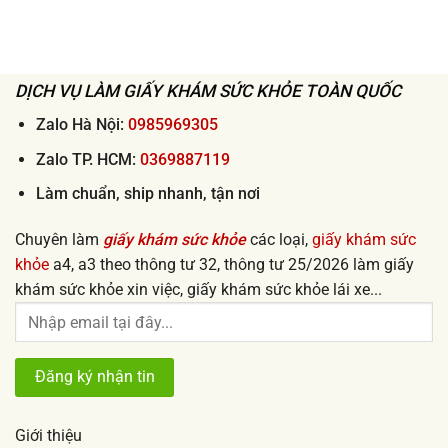
Làm
sức
lấy
giấy
khỏe
ngay
khám
xin
sức
việc
khỏe
uy
đi
DỊCH VỤ LÀM GIẤY KHÁM SỨC KHỎE TOÀN QUỐC
tín
làm
giá
nhanh
Zalo Hà Nội:
0985969305
rẻ
lấy
từ
ngay
Zalo TP. HCM:
0369887119
50k
uy
tín
Làm chuẩn, ship nhanh, tận nơi
2026
Chuyên làm
giấy khám sức khỏe
các loại,
giấy khám sức
khỏe
a4, a3 theo thông tư 32, thông tư 25/2026 làm giấy
khám sức khỏe xin việc, giấy khám sức khỏe lái xe...
Giới thiệu