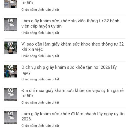
sức
khỏe
Th6
từ 60k
khỏe
a3
ở
Chức năng bình luận bị tắt
a4
có
Địa
dùng
giáp
chỉ
09
xin
Làm giấy khám sức khỏe xin việc thông tư 32 bệnh
lai
uy
việc
Th6
viện cấp huyện uy tín
tín
được
ở
Chức năng bình luận bị tắt
tại
không?
Làm
Hà
giấy
07
Vì sao cần làm giấy khám sức khỏe theo thông tư 32
Nội
khám
Th6
khi xin việc
làm
sức
giấy
ở
Chức năng bình luận bị tắt
khỏe
khám
Vì
xin
sức
sao
05
Dịch vụ ship giấy khám sức khỏe tận nơi 2026 lấy
việc
khỏe
cần
Th6
ngay
thông
chỉ
làm
tư
từ
ở
Chức năng bình luận bị tắt
giấy
32
60k
Dịch
khám
bệnh
vụ
03
Địa chỉ mua giấy khám sức khỏe xin việc uy tín giá rẻ
sức
viện
ship
Th6
từ 50k
khỏe
cấp
giấy
theo
huyện
ở
Chức năng bình luận bị tắt
khám
thông
uy
Địa
sức
tư
tín
chỉ
01
Làm giấy khám sức khỏe đi làm nhanh lấy ngay uy tín
khỏe
32
mua
Th6
2026
tận
khi
giấy
nơi
xin
ở
Chức năng bình luận bị tắt
khám
2026
việc