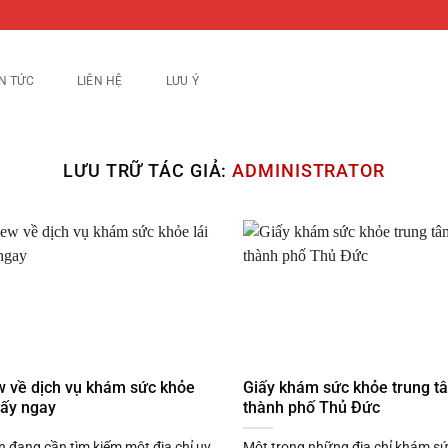
IN TỨC
LIÊN HỆ
LƯU Ý
LƯU TRỮ TÁC GIẢ:
ADMINISTRATOR
w về dịch vụ khám sức khỏe
Giấy khám sức khỏe trung tâ
 lấy ngay
thành phố Thủ Đức
 đang cần tìm kiếm một địa chỉ uy
Một trong những địa chỉ khám s