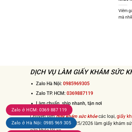
khám
xin
sức
việc
Viêm ga
khỏe
uy
mà nhiề
đi
tín
làm
giá
nhanh
rẻ
lấy
từ
ngay
50k
uy
tín
2026
DỊCH VỤ LÀM GIẤY KHÁM SỨC 
Zalo Hà Nội:
0985969305
Zalo TP. HCM:
0369887119
Làm chuẩn, ship nhanh, tận nơi
Zalo ở HCM: 0369 887 119
Chuyên làm
giấy khám sức khỏe
các loại,
giấy k
Zalo ở Hà Nội: 0985 969 305
thông tư 32, thông tư 25/2026 làm giấy khám sức
sức khỏe lái xe...