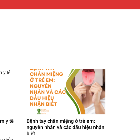
m y tế
Bệnh tay chân miệng ở trẻ em:
nguyên nhân và các dấu hiệu nhận
biết
ức khỏe