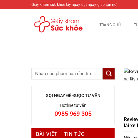
Bỏ
Giấy khám sức khỏe lấy ngay, đặt ngay, giao tận nơi
qua
nội
TRANG CHỦ
T
dung
GỌI NGAY ĐỂ ĐƯỢC TƯ VẤN
Hotline tư vấn
0985 969 305
Revie
lái xe
BÀI VIẾT – TIN TỨC
Nếu bạn