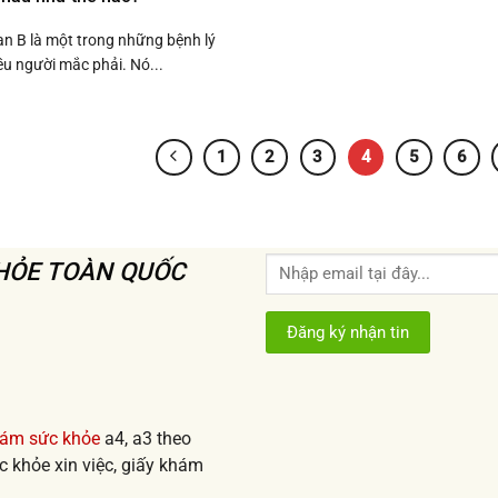
n B là một trong những bệnh lý
u người mắc phải. Nó...
1
2
3
4
5
6
KHỎE TOÀN QUỐC
hám sức khỏe
a4, a3 theo
 khỏe xin việc, giấy khám