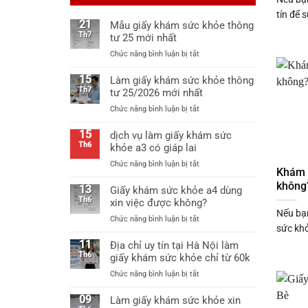
tín để 
21
Mẫu giấy khám sức khỏe thông
Th7
tư 25 mới nhất
ở
Chức năng bình luận bị tắt
Mẫu
giấy
15
Làm giấy khám sức khỏe thông
khám
Th7
tư 25/2026 mới nhất
sức
ở
Chức năng bình luận bị tắt
khỏe
Làm
thông
giấy
15
dịch vụ làm giấy khám sức
tư
khám
Th6
khỏe a3 có giáp lai
25
sức
mới
ở
Chức năng bình luận bị tắt
khỏe
nhất
Khám 
dịch
thông
không?
vụ
13
Giấy khám sức khỏe a4 dùng
tư
làm
Th6
xin việc được không?
25/2026
giấy
Nếu bạn
mới
ở
Chức năng bình luận bị tắt
khám
nhất
sức khỏ
Giấy
sức
khám
11
Địa chỉ uy tín tại Hà Nội làm
khỏe
sức
Th6
giấy khám sức khỏe chỉ từ 60k
a3
khỏe
có
ở
Chức năng bình luận bị tắt
a4
giáp
Địa
dùng
lai
chỉ
09
Làm giấy khám sức khỏe xin
xin