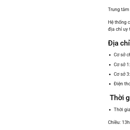
uy
khỏe
tín
Trung tâm 
đi
giá
làm
rẻ
nhanh
từ
Hệ thống c
lấy
50k
địa chỉ uy
ngay
uy
tín
Địa ch
2026
Cơ sở c
Cơ sở 1
Cơ sở 3
Điện th
Thời g
Thời gi
Chiều: 13