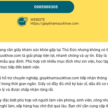
ng cần giấy khám sức khỏe gấp tại Thủ Đức nhưng không có thờ
ckhoe.com là giải pháp tiện lợi, nhanh chóng và uy tín. Đây l
mẫu quy định. Phù hợp với nhiều mục đích như xin việc, học tập
trực tiếp đến bệnh viện.
ũ hỗ trợ chuyên nghiệp, giaykhamsuckhoe.com tiếp nhận thông t
ỉ trong thời gian ngắn. Giấy có đầy đủ chữ ký bác sĩ, dấu đỏ c
áp lý và được chấp nhận rộng rãi.
y đặc biệt phù hợp với người làm văn phòng, sinh viên, công n
nghỉ làm, xếp hàng hay chờ đợi quá lâu. Bạn chỉ cần cung cấp t