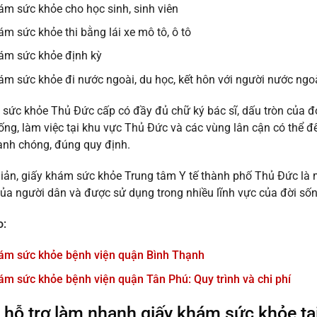
ám sức khỏe cho học sinh, sinh viên
ám sức khỏe thi bằng lái xe mô tô, ô tô
ám sức khỏe định kỳ
ám sức khỏe đi nước ngoài, du học, kết hôn với người nước ng
sức khỏe Thủ Đức cấp có đầy đủ chữ ký bác sĩ, dấu tròn của đơn 
ống, làm việc tại khu vực Thủ Đức và các vùng lân cận có thể 
anh chóng, đúng quy định.
iản, giấy khám sức khỏe Trung tâm Y tế thành phố Thủ Đức là một
ủa người dân và được sử dụng trong nhiều lĩnh vực của đời sốn
o:
ám sức khỏe bệnh viện quận Bình Thạnh
ám sức khỏe bệnh viện quận Tân Phú: Quy trình và chi phí
ỉ hỗ trợ làm nhanh giấy khám sức khỏe t