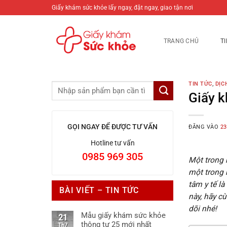
Bỏ
Giấy khám sức khỏe lấy ngay, đặt ngay, giao tận nơi
qua
nội
TRANG CHỦ
T
dung
TIN TỨC
,
DỊC
Giấy k
GỌI NGAY ĐỂ ĐƯỢC TƯ VẤN
ĐĂNG VÀO
23
Hotline tư vấn
0985 969 305
Một trong 
một trong 
tâm y tế là
BÀI VIẾT – TIN TỨC
này, hãy c
dõi nhé!
Mẫu giấy khám sức khỏe
21
thông tư 25 mới nhất
Th7