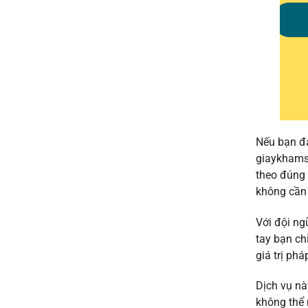
Nếu bạn đa
giaykhamsu
theo đúng 
không cần 
Với đội ng
tay bạn ch
giá trị ph
Dịch vụ nà
không thể 