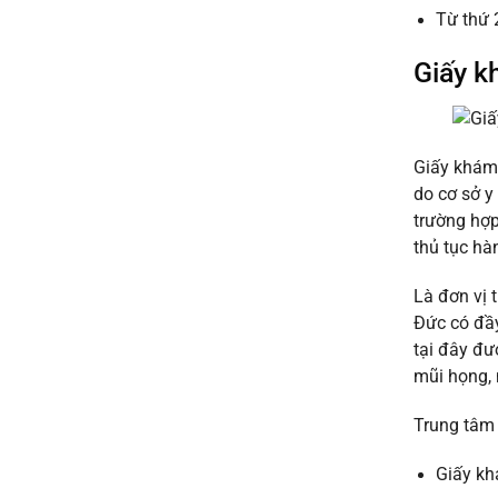
Từ thứ 
Giấy k
Giấy khám 
do cơ sở y
trường hợp
thủ tục hà
Là đơn vị 
Đức có đầ
tại đây đư
mũi họng, 
Trung tâm 
Giấy kh