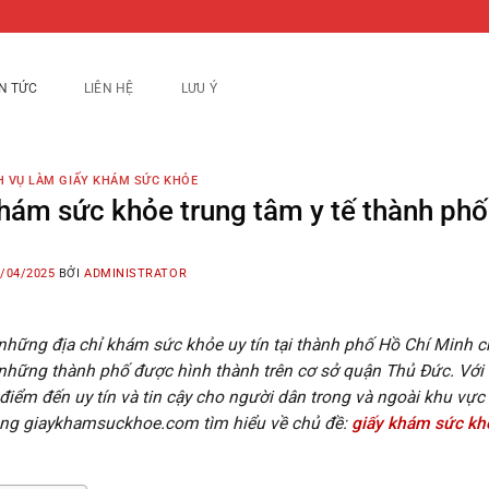
IN TỨC
LIÊN HỆ
LƯU Ý
H VỤ LÀM GIẤY KHÁM SỨC KHỎE
hám sức khỏe trung tâm y tế thành ph
/04/2025
BỞI
ADMINISTRATOR
những địa chỉ khám sức khỏe uy tín tại thành phố Hồ Chí Minh ch
những thành phố được hình thành trên cơ sở quận Thủ Đức. Với 
 điểm đến uy tín và tin cậy cho người dân trong và ngoài khu vực 
ùng giaykhamsuckhoe.com tìm hiểu về chủ đề:
giấy khám sức kh