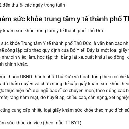
2 đến thứ 6- các ngày trong tuần
hám sức khỏe trung tâm y tế thành phố T
sức khỏe Trung tâm Y tế thành phố Thủ Đức là văn bản xác nhận
 tế công lập cấp theo quy định của Bộ Y tế. Đây là một loại giấ
 như xin việc làm, học tập, thi bằng lái xe, xuất khẩu lao động,
nh chính khác.
trực thuộc UBND thành phố Thủ Đức và hoạt động theo cơ chế tà
y đủ thẩm quyền và chức năng để cấp giấy khám sức khỏe theo
ợc thực hiện bởi đội ngũ bác sĩ có chuyên môn, theo đúng các bư
mắt, răng hàm mặt, đo huyết áp, chiều cao, cân nặng, xét nghi
cũng cung cấp nhiều loại giấy khám sức khỏe theo mục đích s
ám sức khỏe xin việc (theo mẫu TT-BYT)