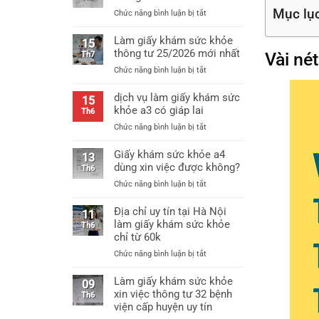
Mục lụ
ở
Chức năng bình luận bị tắt
Mẫu
giấy
Làm giấy khám sức khỏe
15
khám
thông tư 25/2026 mới nhất
Vài né
Th7
sức
ở
Chức năng bình luận bị tắt
khỏe
Làm
thông
giấy
dịch vụ làm giấy khám sức
tư
15
khám
khỏe a3 có giáp lai
25
Th6
sức
mới
ở
Chức năng bình luận bị tắt
khỏe
nhất
dịch
thông
vụ
Giấy khám sức khỏe a4
tư
13
làm
dùng xin việc được không?
25/2026
Th6
giấy
mới
ở
Chức năng bình luận bị tắt
khám
nhất
Giấy
sức
khám
Địa chỉ uy tín tại Hà Nội
khỏe
11
sức
làm giấy khám sức khỏe
a3
Th6
khỏe
chỉ từ 60k
có
a4
giáp
ở
Chức năng bình luận bị tắt
dùng
lai
Địa
xin
chỉ
Làm giấy khám sức khỏe
việc
09
uy
xin việc thông tư 32 bệnh
được
Th6
tín
không?
viện cấp huyện uy tín
tại