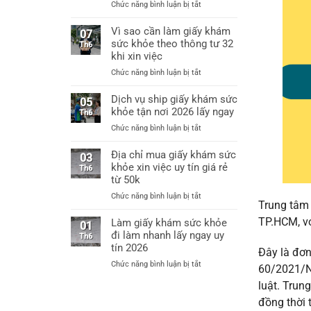
ở
Chức năng bình luận bị tắt
Hà
Làm
Nội
giấy
Vì sao cần làm giấy khám
làm
07
khám
sức khỏe theo thông tư 32
giấy
Th6
sức
khám
khi xin việc
khỏe
sức
ở
Chức năng bình luận bị tắt
xin
khỏe
Vì
việc
chỉ
sao
Dịch vụ ship giấy khám sức
thông
05
từ
cần
khỏe tận nơi 2026 lấy ngay
tư
Th6
60k
làm
32
ở
Chức năng bình luận bị tắt
giấy
bệnh
Dịch
khám
viện
vụ
Địa chỉ mua giấy khám sức
sức
03
cấp
ship
khỏe xin việc uy tín giá rẻ
khỏe
Th6
huyện
giấy
từ 50k
theo
uy
khám
thông
tín
ở
Chức năng bình luận bị tắt
sức
tư
Trung tâm
Địa
khỏe
32
chỉ
TP.HCM, vớ
Làm giấy khám sức khỏe
tận
01
khi
mua
đi làm nhanh lấy ngay uy
nơi
Th6
xin
giấy
2026
tín 2026
việc
Đây là đơn
khám
lấy
ở
Chức năng bình luận bị tắt
sức
60/2021/NĐ
ngay
Làm
khỏe
luật. Trun
giấy
xin
khám
đồng thời 
việc
sức