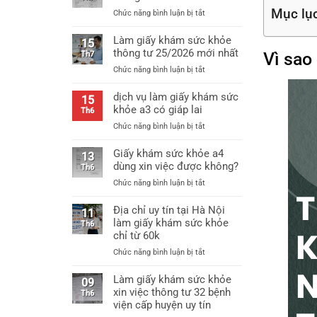
Mục lụ
ở
Chức năng bình luận bị tắt
Mẫu
giấy
Làm giấy khám sức khỏe
15
khám
thông tư 25/2026 mới nhất
Vì sao
Th7
sức
ở
Chức năng bình luận bị tắt
khỏe
Làm
thông
giấy
dịch vụ làm giấy khám sức
tư
15
khám
khỏe a3 có giáp lai
25
Th6
sức
mới
ở
Chức năng bình luận bị tắt
khỏe
nhất
dịch
thông
vụ
Giấy khám sức khỏe a4
tư
13
làm
dùng xin việc được không?
25/2026
Th6
giấy
mới
ở
Chức năng bình luận bị tắt
khám
nhất
Giấy
sức
khám
Địa chỉ uy tín tại Hà Nội
khỏe
11
sức
làm giấy khám sức khỏe
a3
Th6
khỏe
chỉ từ 60k
có
a4
giáp
ở
Chức năng bình luận bị tắt
dùng
lai
Địa
xin
chỉ
Làm giấy khám sức khỏe
việc
09
uy
xin việc thông tư 32 bệnh
được
Th6
tín
không?
viện cấp huyện uy tín
tại