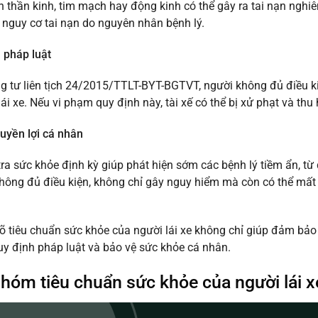
oạn thần kinh, tim mạch hay động kinh có thể gây ra tai nạn nghi
 nguy cơ tai nạn do nguyên nhân bệnh lý.
 pháp luật
 tư liên tịch 24/2015/TTLT-BYT-BGTVT, người không đủ điều k
ái xe. Nếu vi phạm quy định này, tài xế có thể bị xử phạt và thu 
uyền lợi cá nhân
tra sức khỏe định kỳ giúp phát hiện sớm các bệnh lý tiềm ẩn, từ đ
 không đủ điều kiện, không chỉ gây nguy hiểm mà còn có thể mất 
õ tiêu chuẩn sức khỏe của người lái xe không chỉ giúp đảm bả
uy định pháp luật và bảo vệ sức khỏe cá nhân.
hóm tiêu chuẩn sức khỏe của người lái x