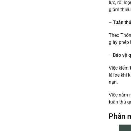
uy
lực, rối l
khỏe
tín
giảm thiểu
đi
giá
làm
rẻ
nhanh
từ
– Tuân thủ
lấy
50k
ngay
Theo Thông
uy
tín
giấy phép l
2026
– Bảo vệ q
Việc kiểm 
lái xe khi
nạn.
Việc nắm r
tuân thủ q
Phân n