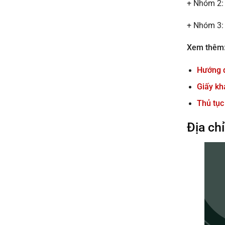
+ Nhóm 2: 
+ Nhóm 3: 
Xem thêm
Hướng d
Giấy kh
Thủ tục
Địa ch