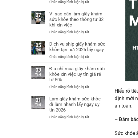
ở
Chức năng bình luận bị tắt
Hà
Làm
Nội
giấy
Vì sao cần làm giấy khám
làm
07
khám
sức khỏe theo thông tư 32
giấy
Th6
sức
khám
khi xin việc
khỏe
sức
ở
Chức năng bình luận bị tắt
xin
khỏe
Vì
việc
chỉ
sao
Dịch vụ ship giấy khám sức
thông
05
từ
cần
khỏe tận nơi 2026 lấy ngay
tư
Th6
60k
làm
32
ở
Chức năng bình luận bị tắt
giấy
bệnh
Dịch
khám
viện
vụ
Địa chỉ mua giấy khám sức
sức
03
cấp
ship
khỏe xin việc uy tín giá rẻ
khỏe
Th6
huyện
giấy
từ 50k
theo
uy
khám
thông
tín
ở
Chức năng bình luận bị tắt
sức
tư
Hiểu rõ ti
Địa
khỏe
32
chỉ
định mới n
Làm giấy khám sức khỏe
tận
01
khi
mua
đi làm nhanh lấy ngay uy
nơi
Th6
xin
an toàn.
giấy
2026
tín 2026
việc
khám
lấy
ở
Chức năng bình luận bị tắt
sức
– Đảm bảo
ngay
Làm
khỏe
giấy
xin
Sức khỏe ả
khám
việc
sức