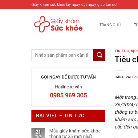
Bỏ
Giấy khám sức khỏe lấy ngay, đặt ngay, giao tận nơi
qua
nội
TRANG CHỦ
T
dung
TIN TỨC
,
DỊC
Tiêu c
GỌI NGAY ĐỂ ĐƯỢC TƯ VẤN
ĐĂNG VÀO
27
Hotline tư vấn
0985 969 305
Một trong 
36/2024/TT
thông tư b
BÀI VIẾT – TIN TỨC
khám sức k
cấp đến bạ
Mẫu giấy khám sức khỏe
21
thông tư 25 mới nhất
Th7