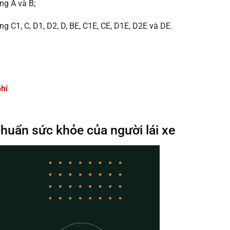
ng A và B;
 C1, C, D1, D2, D, BE, C1E, CE, D1E, D2E và DE.
phí
chuẩn sức khỏe của người lái xe