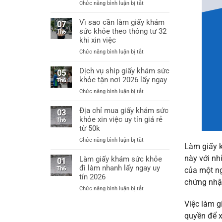
ở
Chức năng bình luận bị tắt
Hà
Làm
Nội
giấy
Vì sao cần làm giấy khám
làm
07
khám
sức khỏe theo thông tư 32
giấy
Th6
sức
khám
khi xin việc
khỏe
sức
ở
Chức năng bình luận bị tắt
xin
khỏe
Vì
việc
chỉ
sao
Dịch vụ ship giấy khám sức
thông
05
từ
cần
khỏe tận nơi 2026 lấy ngay
tư
Th6
60k
làm
32
ở
Chức năng bình luận bị tắt
giấy
bệnh
Dịch
khám
viện
vụ
Địa chỉ mua giấy khám sức
sức
03
cấp
ship
khỏe xin việc uy tín giá rẻ
khỏe
Th6
huyện
giấy
từ 50k
theo
uy
khám
thông
tín
ở
Chức năng bình luận bị tắt
sức
tư
Làm giấy k
Địa
khỏe
32
chỉ
này với nh
Làm giấy khám sức khỏe
tận
01
khi
mua
đi làm nhanh lấy ngay uy
nơi
Th6
xin
của một ng
giấy
2026
tín 2026
việc
chứng nhận
khám
lấy
ở
Chức năng bình luận bị tắt
sức
ngay
Làm
khỏe
Việc làm g
giấy
xin
khám
quyền để x
việc
sức