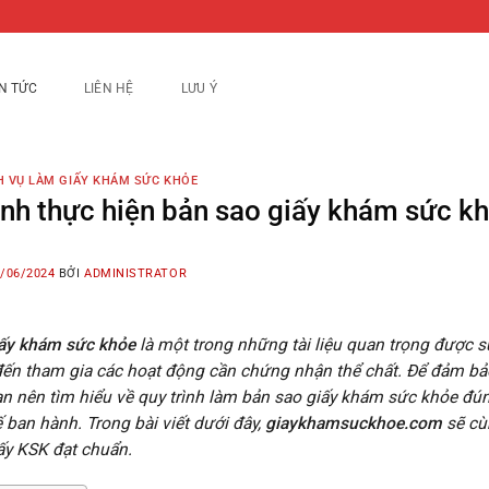
IN TỨC
LIÊN HỆ
LƯU Ý
H VỤ LÀM GIẤY KHÁM SỨC KHỎE
ình thực hiện bản sao giấy khám sức k
/06/2024
BỞI
ADMINISTRATOR
iấy khám sức khỏe
là một trong những tài liệu quan trọng được s
ến tham gia các hoạt động cần chứng nhận thể chất. Để đảm bảo
ạn nên tìm hiểu về quy trình làm bản sao giấy khám sức khỏe đ
ế ban hành. Trong bài viết dưới đây,
giaykhamsuckhoe.com
sẽ cù
ấy KSK đạt chuẩn.