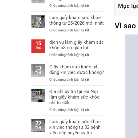
Mục lụ
ở
Chức năng bình luận bị tắt
Mẫu
giấy
Làm giấy khám sức khỏe
15
khám
thông tư 25/2026 mới nhất
Vì sao
Th7
sức
ở
Chức năng bình luận bị tắt
khỏe
Làm
thông
giấy
dịch vụ làm giấy khám sức
tư
15
khám
khỏe a3 có giáp lai
25
Th6
sức
mới
ở
Chức năng bình luận bị tắt
khỏe
nhất
dịch
thông
vụ
Giấy khám sức khỏe a4
tư
13
làm
dùng xin việc được không?
25/2026
Th6
giấy
mới
ở
Chức năng bình luận bị tắt
khám
nhất
Giấy
sức
khám
Địa chỉ uy tín tại Hà Nội
khỏe
11
sức
làm giấy khám sức khỏe
a3
Th6
khỏe
chỉ từ 60k
có
a4
giáp
ở
Chức năng bình luận bị tắt
dùng
lai
Địa
xin
chỉ
Làm giấy khám sức khỏe
việc
09
uy
xin việc thông tư 32 bệnh
được
Th6
tín
không?
viện cấp huyện uy tín
tại