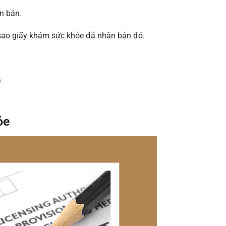
n bản.
 sao giấy khám sức khỏe đã nhân bản đó.
e
ỏe