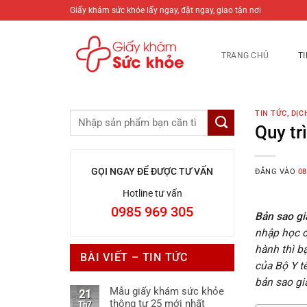
Bỏ
Giấy khám sức khỏe lấy ngay, đặt ngay, giao tận nơi
qua
nội
TRANG CHỦ
T
dung
TIN TỨC
,
DỊC
Quy tr
GỌI NGAY ĐỂ ĐƯỢC TƯ VẤN
ĐĂNG VÀO
08
Hotline tư vấn
0985 969 305
Bản sao g
nhập học đ
hành thì b
BÀI VIẾT – TIN TỨC
của Bộ Y t
bản sao gi
Mẫu giấy khám sức khỏe
21
thông tư 25 mới nhất
Th7