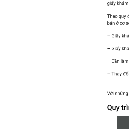
uy
giấy khám
khỏe
tín
đi
giá
làm
Theo quy đ
rẻ
nhanh
từ
bản ở cơ s
lấy
50k
ngay
uy
– Giấy khá
tín
2026
– Giấy khá
– Cần làm 
– Thay đổi
…
Với những 
Quy tr