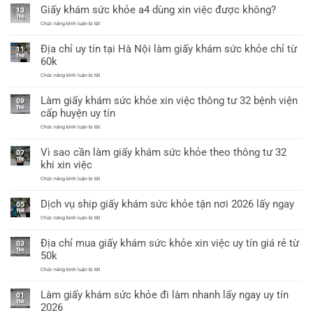
Giấy khám sức khỏe a4 dùng xin việc được không?
25/2026
làm
13
mới
giấy
Th6
nhất
khám
ở
Chức năng bình luận bị tắt
sức
Giấy
khỏe
khám
Địa chỉ uy tín tại Hà Nội làm giấy khám sức khỏe chỉ từ
a3
sức
11
có
khỏe
Th6
60k
giáp
a4
lai
dùng
ở
Chức năng bình luận bị tắt
xin
Địa
việc
chỉ
được
Làm giấy khám sức khỏe xin việc thông tư 32 bệnh viện
uy
09
không?
tín
Th6
cấp huyện uy tín
tại
Hà
ở
Chức năng bình luận bị tắt
Nội
Làm
làm
giấy
giấy
Vì sao cần làm giấy khám sức khỏe theo thông tư 32
khám
07
khám
sức
Th6
sức
khi xin việc
khỏe
khỏe
xin
chỉ
ở
Chức năng bình luận bị tắt
việc
từ
Vì
thông
60k
sao
tư
Dịch vụ ship giấy khám sức khỏe tận nơi 2026 lấy ngay
cần
05
32
làm
Th6
bệnh
giấy
ở
Chức năng bình luận bị tắt
viện
khám
Dịch
cấp
sức
vụ
huyện
Địa chỉ mua giấy khám sức khỏe xin việc uy tín giá rẻ từ
khỏe
ship
uy
03
theo
giấy
tín
Th6
50k
thông
khám
tư
sức
ở
Chức năng bình luận bị tắt
32
khỏe
Địa
khi
tận
chỉ
xin
nơi
Làm giấy khám sức khỏe đi làm nhanh lấy ngay uy tín
mua
việc
01
2026
giấy
Th6
lấy
2026
khám
ngay