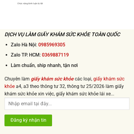
sức
ở
Chức năng bình luận bị tắt
khỏe
Làm
xin
giấy
việc
khám
uy
sức
tín
khỏe
giá
đi
rẻ
làm
từ
nhanh
50k
DỊCH VỤ LÀM GIẤY KHÁM SỨC KHỎE TOÀN QUỐC
lấy
ngay
uy
tín
Zalo Hà Nội:
0985969305
2026
Zalo TP. HCM:
0369887119
Làm chuẩn, ship nhanh, tận nơi
Chuyên làm
giấy khám sức khỏe
các loại,
giấy khám sức
khỏe
a4, a3 theo thông tư 32, thông tư 25/2026 làm giấy
khám sức khỏe xin việc, giấy khám sức khỏe lái xe...