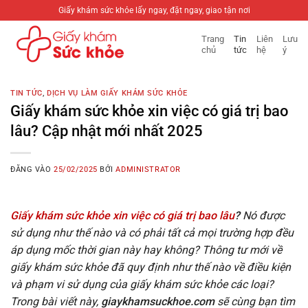
Bỏ
Giấy khám sức khỏe lấy ngay, đặt ngay, giao tận nơi
qua
Trang
Tin
Liên
Lưu
nội
chủ
tức
hệ
ý
dung
TIN TỨC
,
DỊCH VỤ LÀM GIẤY KHÁM SỨC KHỎE
Giấy khám sức khỏe xin việc có giá trị bao
lâu? Cập nhật mới nhất 2025
ĐĂNG VÀO
25/02/2025
BỞI
ADMINISTRATOR
Giấy khám sức khỏe xin việc có giá trị bao lâu
?
Nó được
sử dụng như thế nào và có phải tất cả mọi trường hợp đều
áp dụng mốc thời gian này hay không? Thông tư mới về
giấy khám sức khỏe đã quy định như thế nào về điều kiện
và phạm vi sử dụng của giấy khám sức khỏe các loại?
Trong bài viết này,
giaykhamsuckhoe.com
sẽ cùng bạn tìm