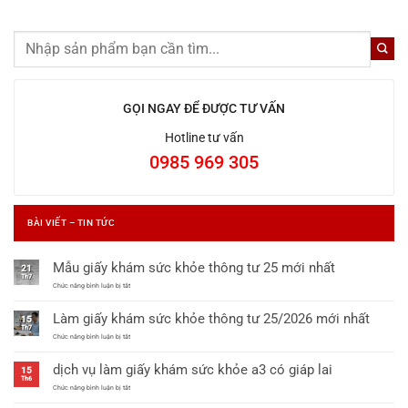
GỌI NGAY ĐỂ ĐƯỢC TƯ VẤN
Hotline tư vấn
0985 969 305
BÀI VIẾT – TIN TỨC
Mẫu giấy khám sức khỏe thông tư 25 mới nhất
21
Th7
ở
Chức năng bình luận bị tắt
Mẫu
giấy
Làm giấy khám sức khỏe thông tư 25/2026 mới nhất
khám
15
sức
Th7
khỏe
ở
Chức năng bình luận bị tắt
thông
Làm
tư
giấy
dịch vụ làm giấy khám sức khỏe a3 có giáp lai
25
khám
15
mới
sức
Th6
nhất
khỏe
ở
Chức năng bình luận bị tắt
thông
dịch
tư
vụ