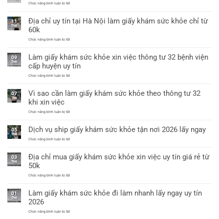
nhất
khám
ở
Chức năng bình luận bị tắt
sức
Giấy
khỏe
khám
Địa chỉ uy tín tại Hà Nội làm giấy khám sức khỏe chỉ từ
a3
sức
11
có
khỏe
Th6
60k
giáp
a4
lai
dùng
ở
Chức năng bình luận bị tắt
xin
Địa
việc
chỉ
được
Làm giấy khám sức khỏe xin việc thông tư 32 bệnh viện
uy
09
không?
tín
Th6
cấp huyện uy tín
tại
Hà
ở
Chức năng bình luận bị tắt
Nội
Làm
làm
giấy
giấy
Vì sao cần làm giấy khám sức khỏe theo thông tư 32
khám
07
khám
sức
Th6
sức
khi xin việc
khỏe
khỏe
xin
chỉ
ở
Chức năng bình luận bị tắt
việc
từ
Vì
thông
60k
sao
tư
Dịch vụ ship giấy khám sức khỏe tận nơi 2026 lấy ngay
cần
05
32
làm
Th6
bệnh
giấy
ở
Chức năng bình luận bị tắt
viện
khám
Dịch
cấp
sức
vụ
huyện
Địa chỉ mua giấy khám sức khỏe xin việc uy tín giá rẻ từ
khỏe
ship
uy
03
theo
giấy
tín
Th6
50k
thông
khám
tư
sức
ở
Chức năng bình luận bị tắt
32
khỏe
Địa
khi
tận
chỉ
xin
nơi
Làm giấy khám sức khỏe đi làm nhanh lấy ngay uy tín
mua
việc
01
2026
giấy
Th6
lấy
2026
khám
ngay
sức
ở
Chức năng bình luận bị tắt
khỏe
Làm
xin