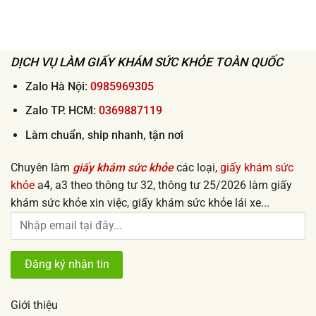
giấy
việc
khám
uy
sức
tín
khỏe
giá
đi
rẻ
làm
từ
nhanh
50k
DỊCH VỤ LÀM GIẤY KHÁM SỨC KHỎE TOÀN QUỐC
lấy
ngay
uy
tín
Zalo Hà Nội:
0985969305
2026
Zalo TP. HCM:
0369887119
Làm chuẩn, ship nhanh, tận nơi
Chuyên làm
giấy khám sức khỏe
các loại,
giấy khám sức
khỏe
a4, a3 theo thông tư 32, thông tư 25/2026 làm giấy
khám sức khỏe xin việc, giấy khám sức khỏe lái xe...
Giới thiệu