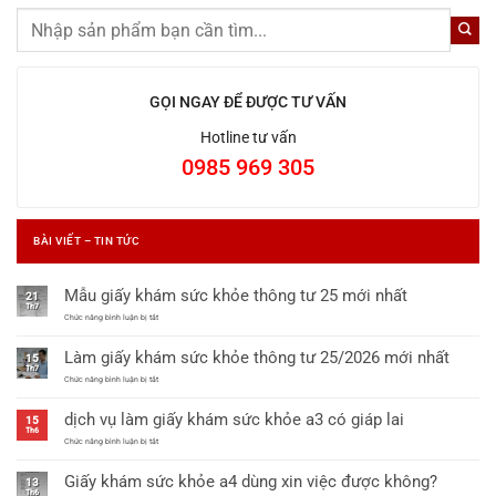
GỌI NGAY ĐỂ ĐƯỢC TƯ VẤN
Hotline tư vấn
0985 969 305
BÀI VIẾT – TIN TỨC
Mẫu giấy khám sức khỏe thông tư 25 mới nhất
21
Th7
ở
Chức năng bình luận bị tắt
Mẫu
giấy
Làm giấy khám sức khỏe thông tư 25/2026 mới nhất
khám
15
sức
Th7
khỏe
ở
Chức năng bình luận bị tắt
thông
Làm
tư
giấy
dịch vụ làm giấy khám sức khỏe a3 có giáp lai
25
khám
15
mới
sức
Th6
nhất
khỏe
ở
Chức năng bình luận bị tắt
thông
dịch
tư
vụ
Giấy khám sức khỏe a4 dùng xin việc được không?
25/2026
làm
13
mới
giấy
Th6