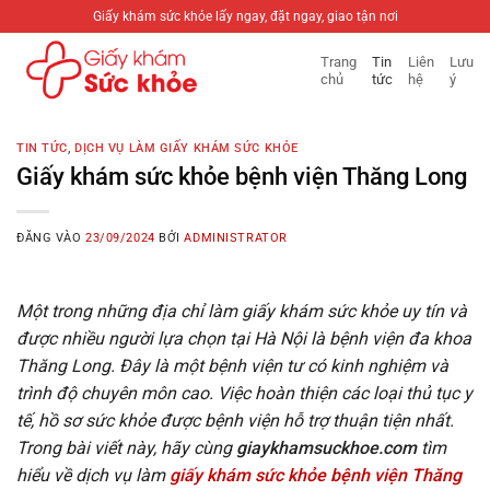
Bỏ
Giấy khám sức khỏe lấy ngay, đặt ngay, giao tận nơi
qua
Trang
Tin
Liên
Lưu
nội
chủ
tức
hệ
ý
dung
TIN TỨC
,
DỊCH VỤ LÀM GIẤY KHÁM SỨC KHỎE
Giấy khám sức khỏe bệnh viện Thăng Long
ĐĂNG VÀO
23/09/2024
BỞI
ADMINISTRATOR
Một trong những địa chỉ làm giấy khám sức khỏe uy tín và
được nhiều người lựa chọn tại Hà Nội là bệnh viện đa khoa
Thăng Long. Đây là một bệnh viện tư có kinh nghiệm và
trình độ chuyên môn cao. Việc hoàn thiện các loại thủ tục y
tế, hồ sơ sức khỏe được bệnh viện hỗ trợ thuận tiện nhất.
Trong bài viết này, hãy cùng
giaykhamsuckhoe.com
tìm
hiểu về dịch vụ làm
giấy khám sức khỏe bệnh viện Thăng