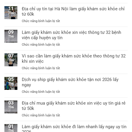
Giấy
khám
mới
khám
sức
11
Địa chỉ uy tín tại Hà Nội làm giấy khám sức khỏe chỉ
nhất
sức
khỏe
Th6
từ 60k
khỏe
a3
ở
Chức năng bình luận bị tắt
a4
có
Địa
dùng
giáp
chỉ
09
xin
Làm giấy khám sức khỏe xin việc thông tư 32 bệnh
lai
uy
việc
Th6
viện cấp huyện uy tín
tín
được
ở
Chức năng bình luận bị tắt
tại
không?
Làm
Hà
giấy
07
Vì sao cần làm giấy khám sức khỏe theo thông tư 32
Nội
khám
Th6
khi xin việc
làm
sức
giấy
ở
Chức năng bình luận bị tắt
khỏe
khám
Vì
xin
sức
sao
05
Dịch vụ ship giấy khám sức khỏe tận nơi 2026 lấy
việc
khỏe
cần
Th6
ngay
thông
chỉ
làm
tư
từ
ở
Chức năng bình luận bị tắt
giấy
32
60k
Dịch
khám
bệnh
vụ
03
Địa chỉ mua giấy khám sức khỏe xin việc uy tín giá rẻ
sức
viện
ship
Th6
từ 50k
khỏe
cấp
giấy
theo
huyện
ở
Chức năng bình luận bị tắt
khám
thông
uy
Địa
sức
tư
tín
chỉ
01
Làm giấy khám sức khỏe đi làm nhanh lấy ngay uy tín
khỏe
32
mua
Th6
2026
tận