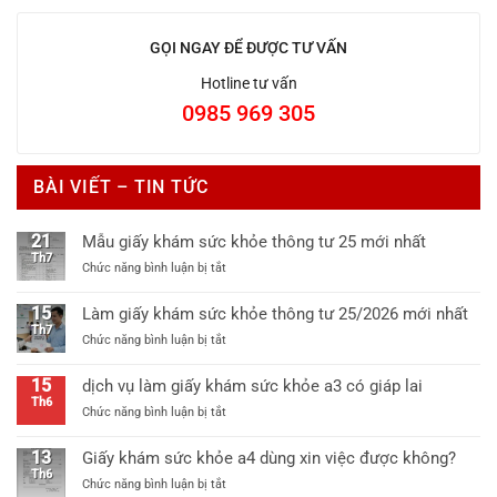
GỌI NGAY ĐỂ ĐƯỢC TƯ VẤN
Hotline tư vấn
0985 969 305
BÀI VIẾT – TIN TỨC
21
Mẫu giấy khám sức khỏe thông tư 25 mới nhất
Th7
ở
Chức năng bình luận bị tắt
Mẫu
giấy
15
Làm giấy khám sức khỏe thông tư 25/2026 mới nhất
khám
Th7
ở
Chức năng bình luận bị tắt
sức
Làm
khỏe
giấy
thông
15
dịch vụ làm giấy khám sức khỏe a3 có giáp lai
khám
tư
Th6
ở
Chức năng bình luận bị tắt
sức
25
dịch
khỏe
mới
vụ
thông
13
Giấy khám sức khỏe a4 dùng xin việc được không?
nhất
làm
tư
Th6
ở
Chức năng bình luận bị tắt
giấy
25/2026