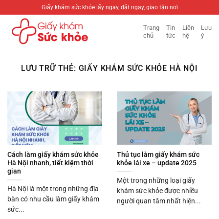
Bỏ
Giấy khám sức khỏe lấy ngay, đặt ngay, giao tận nơi
qua
Trang
Tin
Liên
Lưu
nội
chủ
tức
hệ
ý
dung
LƯU TRỮ THẺ:
GIẤY KHÁM SỨC KHỎE HÀ NỘI
Cách làm giấy khám sức khỏe
Thủ tục làm giấy khám sức
Hà Nội nhanh, tiết kiệm thời
khỏe lái xe – update 2025
gian
Một trong những loại giấy
Hà Nội là một trong những địa
khám sức khỏe được nhiều
bàn có nhu cầu làm giấy khám
người quan tâm nhất hiện...
sức...