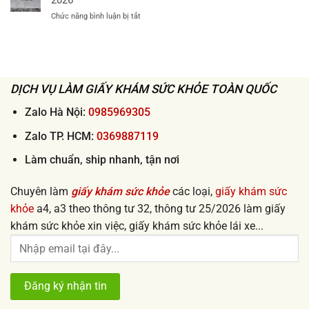
khi
giấy
nơi
xin
ở
Chức năng bình luận bị tắt
khám
2026
việc
Làm
sức
lấy
giấy
khỏe
ngay
khám
xin
sức
việc
khỏe
uy
đi
DỊCH VỤ LÀM GIẤY KHÁM SỨC KHỎE TOÀN QUỐC
tín
làm
giá
nhanh
Zalo Hà Nội:
0985969305
rẻ
lấy
từ
ngay
Zalo TP. HCM:
0369887119
50k
uy
tín
Làm chuẩn, ship nhanh, tận nơi
2026
Chuyên làm
giấy khám sức khỏe
các loại,
giấy khám sức
khỏe
a4, a3 theo thông tư 32, thông tư 25/2026 làm giấy
khám sức khỏe xin việc, giấy khám sức khỏe lái xe...