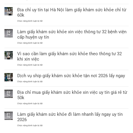
sức
Giấy
khỏe
khám
Địa chỉ uy tín tại Hà Nội làm giấy khám sức khỏe chỉ từ
a3
sức
11
có
khỏe
Th6
60k
giáp
a4
lai
dùng
ở
Chức năng bình luận bị tắt
xin
Địa
việc
chỉ
được
Làm giấy khám sức khỏe xin việc thông tư 32 bệnh viện
uy
09
không?
tín
Th6
cấp huyện uy tín
tại
Hà
ở
Chức năng bình luận bị tắt
Nội
Làm
làm
giấy
giấy
Vì sao cần làm giấy khám sức khỏe theo thông tư 32
khám
07
khám
sức
Th6
sức
khi xin việc
khỏe
khỏe
xin
chỉ
ở
Chức năng bình luận bị tắt
việc
từ
Vì
thông
60k
sao
tư
Dịch vụ ship giấy khám sức khỏe tận nơi 2026 lấy ngay
cần
05
32
làm
Th6
bệnh
giấy
ở
Chức năng bình luận bị tắt
viện
khám
Dịch
cấp
sức
vụ
huyện
Địa chỉ mua giấy khám sức khỏe xin việc uy tín giá rẻ từ
khỏe
ship
uy
03
theo
giấy
tín
Th6
50k
thông
khám
tư
sức
ở
Chức năng bình luận bị tắt
32
khỏe
Địa
khi
tận
chỉ
xin
nơi
Làm giấy khám sức khỏe đi làm nhanh lấy ngay uy tín
mua
việc
01
2026
giấy
Th6
lấy
2026
khám
ngay
sức
ở
Chức năng bình luận bị tắt
khỏe
Làm
xin
giấy
việc