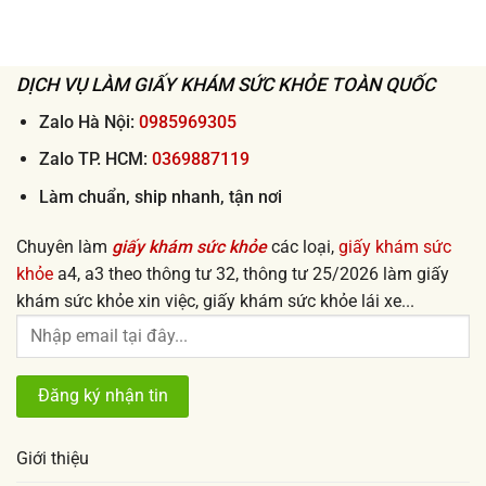
khám
uy
sức
tín
khỏe
giá
đi
rẻ
làm
từ
nhanh
50k
DỊCH VỤ LÀM GIẤY KHÁM SỨC KHỎE TOÀN QUỐC
lấy
ngay
uy
tín
Zalo Hà Nội:
0985969305
2026
Zalo TP. HCM:
0369887119
Làm chuẩn, ship nhanh, tận nơi
Chuyên làm
giấy khám sức khỏe
các loại,
giấy khám sức
khỏe
a4, a3 theo thông tư 32, thông tư 25/2026 làm giấy
khám sức khỏe xin việc, giấy khám sức khỏe lái xe...
Giới thiệu