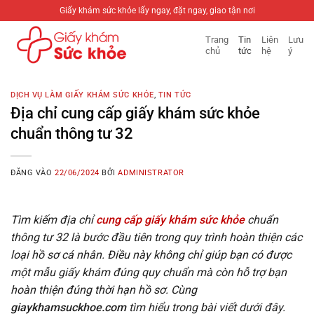
Bỏ
Giấy khám sức khỏe lấy ngay, đặt ngay, giao tận nơi
qua
Trang
Tin
Liên
Lưu
nội
chủ
tức
hệ
ý
dung
DỊCH VỤ LÀM GIẤY KHÁM SỨC KHỎE
,
TIN TỨC
Địa chỉ cung cấp giấy khám sức khỏe
chuẩn thông tư 32
ĐĂNG VÀO
22/06/2024
BỞI
ADMINISTRATOR
Tìm kiếm địa chỉ
cung cấp giấy khám sức khỏe
chuẩn
thông tư 32 là bước đầu tiên trong quy trình hoàn thiện các
loại hồ sơ cá nhân. Điều này không chỉ giúp bạn có được
một mẫu giấy khám đúng quy chuẩn mà còn hỗ trợ bạn
hoàn thiện đúng thời hạn hồ sơ. Cùng
giaykhamsuckhoe.com
tìm hiểu trong bài viết dưới đây.