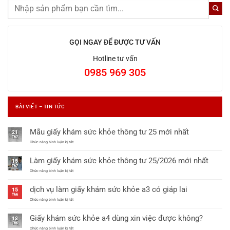
GỌI NGAY ĐỂ ĐƯỢC TƯ VẤN
Hotline tư vấn
0985 969 305
BÀI VIẾT – TIN TỨC
Mẫu giấy khám sức khỏe thông tư 25 mới nhất
21
Th7
ở
Chức năng bình luận bị tắt
Mẫu
giấy
Làm giấy khám sức khỏe thông tư 25/2026 mới nhất
khám
15
sức
Th7
khỏe
ở
Chức năng bình luận bị tắt
thông
Làm
tư
giấy
dịch vụ làm giấy khám sức khỏe a3 có giáp lai
25
khám
15
mới
sức
Th6
nhất
khỏe
ở
Chức năng bình luận bị tắt
thông
dịch
tư
vụ
Giấy khám sức khỏe a4 dùng xin việc được không?
25/2026
làm
13
mới
giấy
Th6
nhất
khám
ở
Chức năng bình luận bị tắt