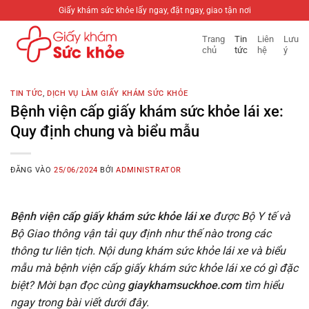
Bỏ
Giấy khám sức khỏe lấy ngay, đặt ngay, giao tận nơi
qua
Trang
Tin
Liên
Lưu
nội
chủ
tức
hệ
ý
dung
TIN TỨC
,
DỊCH VỤ LÀM GIẤY KHÁM SỨC KHỎE
Bệnh viện cấp giấy khám sức khỏe lái xe:
Quy định chung và biểu mẫu
ĐĂNG VÀO
25/06/2024
BỞI
ADMINISTRATOR
Bệnh viện cấp giấy khám sức khỏe lái xe
được Bộ Y tế và
Bộ Giao thông vận tải quy định như thế nào trong các
thông tư liên tịch. Nội dung khám sức khỏe lái xe và biểu
mẫu mà bệnh viện cấp giấy khám sức khỏe lái xe có gì đặc
biệt? Mời bạn đọc cùng
giaykhamsuckhoe.com
tìm hiểu
ngay trong bài viết dưới đây.