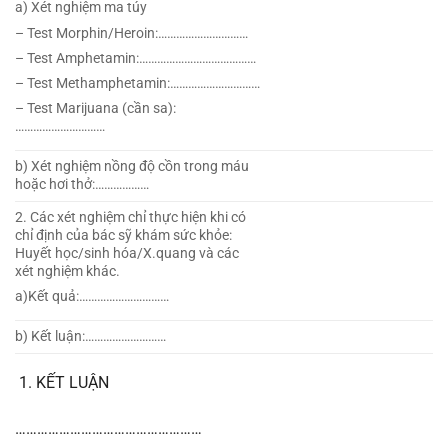
a) Xét nghiệm ma túy
– Test Morphin/Heroin:…………………………
– Test Amphetamin:…………………………………
– Test Methamphetamin:…………………………
– Test Marijuana (cần sa):
…………………………
b) Xét nghiệm nồng độ cồn trong máu
hoặc hơi thở:………………
2. Các xét nghiệm chỉ thực hiện khi có
chỉ định của bác sỹ khám sức khỏe:
Huyết học/sinh hóa/X.quang và các
xét nghiệm khác.
a)Kết quả:…………………………
b) Kết luận:………………………
KẾT LUẬN
……………………………………………