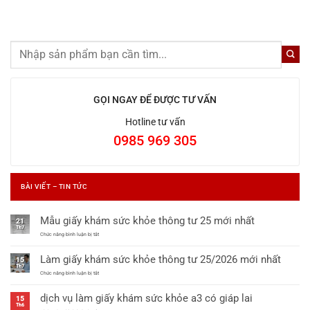
GỌI NGAY ĐỂ ĐƯỢC TƯ VẤN
Hotline tư vấn
0985 969 305
BÀI VIẾT – TIN TỨC
Mẫu giấy khám sức khỏe thông tư 25 mới nhất
21
Th7
ở
Chức năng bình luận bị tắt
Mẫu
giấy
Làm giấy khám sức khỏe thông tư 25/2026 mới nhất
khám
15
sức
Th7
khỏe
ở
Chức năng bình luận bị tắt
thông
Làm
tư
giấy
dịch vụ làm giấy khám sức khỏe a3 có giáp lai
25
khám
15
mới
sức
Th6
nhất