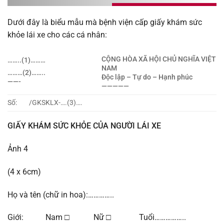
Dưới đây là biểu mẫu mà bệnh viện cấp giấy khám sức
khỏe lái xe cho các cá nhân:
CỘNG HÒA XÃ HỘI CHỦ NGHĨA VIỆT
……..(1)………
NAM
………(2)……..
Độc lập – Tự do – Hạnh phúc
——-
—————
Số: /GKSKLX-….(3)….
GIẤY KHÁM SỨC KHỎE CỦA NGƯỜI LÁI XE
Ảnh 4
(4 x 6cm)
Họ và tên (chữ in hoa):…………..
Giới: Nam □ Nữ □ Tuổi……………..