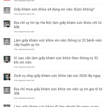
khỏe
ở
Chức năng bình luận bị tắt
thông
dịch
tư
vụ
Giấy khám sức khỏe a4 dùng xin việc được không?
25/2026
làm
13
mới
giấy
Th6
nhất
khám
ở
Chức năng bình luận bị tắt
sức
Giấy
khỏe
khám
Địa chỉ uy tín tại Hà Nội làm giấy khám sức khỏe chỉ từ
a3
sức
11
có
khỏe
Th6
60k
giáp
a4
lai
dùng
ở
Chức năng bình luận bị tắt
xin
Địa
việc
chỉ
được
Làm giấy khám sức khỏe xin việc thông tư 32 bệnh viện
uy
09
không?
tín
Th6
cấp huyện uy tín
tại
Hà
ở
Chức năng bình luận bị tắt
Nội
Làm
làm
giấy
giấy
Vì sao cần làm giấy khám sức khỏe theo thông tư 32
khám
07
khám
sức
Th6
sức
khi xin việc
khỏe
khỏe
xin
chỉ
ở
Chức năng bình luận bị tắt
việc
từ
Vì
thông
60k
sao
tư
Dịch vụ ship giấy khám sức khỏe tận nơi 2026 lấy ngay
cần
05
32
làm
Th6
bệnh
giấy
ở
Chức năng bình luận bị tắt
viện
khám
Dịch
cấp
sức
vụ
huyện
Địa chỉ mua giấy khám sức khỏe xin việc uy tín giá rẻ từ
khỏe
ship
uy
03
theo
giấy
tín
Th6
50k
thông
khám
tư
sức
ở
Chức năng bình luận bị tắt
32
khỏe
Địa
khi
tận
chỉ
xin
nơi
Làm giấy khám sức khỏe đi làm nhanh lấy ngay uy tín
mua
việc
01
2026