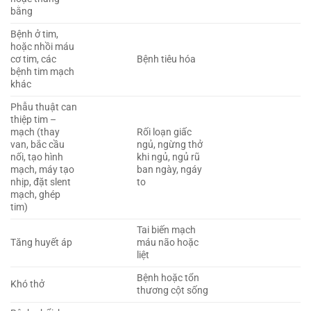
bằng
Bệnh ở tim,
hoặc nhồi máu
cơ tim, các
Bệnh tiêu hóa
bệnh tim mạch
khác
Phẫu thuật can
thiệp tim –
mạch (thay
Rối loạn giấc
van, bắc cầu
ngủ, ngừng thở
nối, tạo hình
khi ngủ, ngủ rũ
mạch, máy tạo
ban ngày, ngáy
nhịp, đặt slent
to
mạch, ghép
tim)
Tai biến mạch
Tăng huyết áp
máu não hoặc
liệt
Bệnh hoặc tổn
Khó thở
thương cột sống