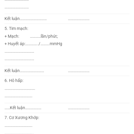
………………………
Kết luận…………………………
……………………
5. Tim mạch:
+ Mạch: …………lần/phút;
+ Huyết áp:…………../……….mmHg
……………………………
……………………………
Kết luận………………………
……………………
6. Hô hấp:
…………………………….
………………………….
……Kết luận………………
……………………
7. Cơ Xương Khớp:
………………………….
…………………………..