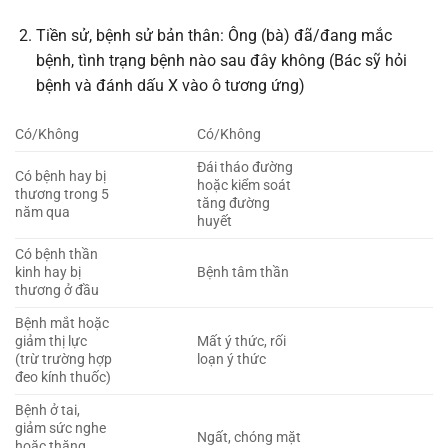
Tiền sử, bệnh sử bản thân: Ông (bà) đã/đang mắc
bệnh, tình trạng bệnh nào sau đây không (Bác sỹ hỏi
bệnh và đánh dấu X vào ô tương ứng)
Có/Không
Có/Không
Đái tháo đường
Có bệnh hay bị
hoặc kiểm soát
thương trong 5
tăng đường
năm qua
huyết
Có bệnh thần
kinh hay bị
Bệnh tâm thần
thương ở đầu
Bệnh mắt hoặc
giảm thị lực
Mất ý thức, rối
(trừ trường hợp
loạn ý thức
đeo kính thuốc)
Bệnh ở tai,
giảm sức nghe
Ngất, chóng mặt
hoặc thăng