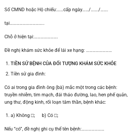
Số CMND hoặc Hộ chiếu:……cấp ngày……/……./…….
tại…………………………..
Chỗ ở hiện tại:………………….
Đề nghị khám sức khỏe để lái xe hạng: ……………………
TIỀN SỬ BỆNH CỦA ĐỐI TƯỢNG KHÁM SỨC KHỎE
Tiền sử gia đình:
Có ai trong gia đình ông (bà) mắc một trong các bệnh:
truyền nhiễm, tim mạch, đái tháo đường, lao, hen phế quản,
ung thư, động kinh, rối loạn tâm thần, bệnh khác:
a) Không □; b) Có □;
Nếu “có”, đề nghị ghi cụ thể tên bệnh:…………………