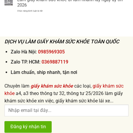
giấy
Th6
lấy
2026
khám
ngay
sức
ở
Chức năng bình luận bị tắt
khỏe
Làm
xin
giấy
việc
khám
uy
sức
tín
khỏe
giá
đi
rẻ
làm
từ
nhanh
50k
DỊCH VỤ LÀM GIẤY KHÁM SỨC KHỎE TOÀN QUỐC
lấy
ngay
uy
tín
Zalo Hà Nội:
0985969305
2026
Zalo TP. HCM:
0369887119
Làm chuẩn, ship nhanh, tận nơi
Chuyên làm
giấy khám sức khỏe
các loại,
giấy khám sức
khỏe
a4, a3 theo thông tư 32, thông tư 25/2026 làm giấy
khám sức khỏe xin việc, giấy khám sức khỏe lái xe...