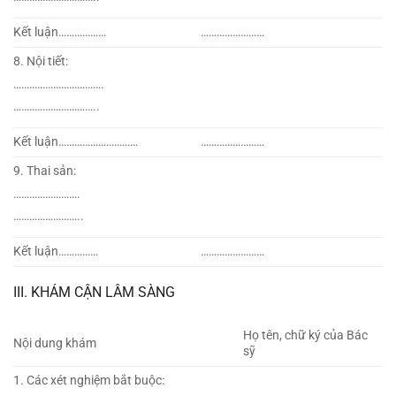
Kết luận………………
……………………
8. Nội tiết:
…………………………….
…………………………..
Kết luận…………………………
……………………
9. Thai sản:
…………………….
……………………..
Kết luận……………
……………………
III. KHÁM CẬN LÂM SÀNG
Họ tên, chữ ký của Bác
Nội dung khám
sỹ
1. Các xét nghiệm bắt buộc: