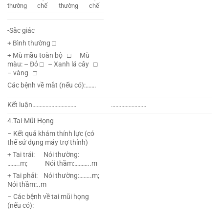
thường
chế
thường
chế
-Sắc giác
+ Bình thường □
+ Mù mầu toàn bộ □ Mù
màu: – Đỏ □ – Xanh lá cây □
– vàng □
Các bệnh về mắt (nếu có):…….
Kết luận…………………………
……………………
4.Tai-Mũi-Họng
– Kết quả khám thính lực (có
thể sử dụng máy trợ thính)
+ Tai trái: Nói thường:
……..m; Nói thầm:………..m
+ Tai phải: Nói thường:……..m;
Nói thầm:..m
– Các bệnh về tai mũi họng
(nếu có):
………………………