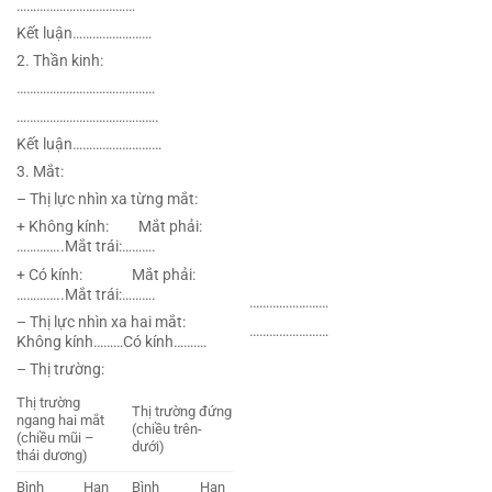
………………………………
Kết luận……………………
2. Thần kinh:
……………………………………
…………………………………….
Kết luận………………………
3. Mắt:
– Thị lực nhìn xa từng mắt:
+ Không kính: Mắt phải:
…………..Mắt trái:……….
+ Có kính: Mắt phải:
…………..Mắt trái:……….
……………………
– Thị lực nhìn xa hai mắt:
……………………
Không kính………Có kính……….
– Thị trường:
Thị trường
Thị trường đứng
ngang hai mắt
(chiều trên-
(chiều mũi –
dưới)
thái dương)
Bình
Hạn
Bình
Hạn