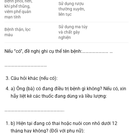
Bệnh phổi, hen,
Sử dụng rượu
khí phế thũng,
thường xuyên,
viêm phế quản
liên tục
mạn tính
Sử dụng ma túy
Bệnh thận, lọc
và chất gây
máu
nghiện
Nếu “có”, đề nghị ghi cụ thể tên bệnh:…………………… …
…………………………………
Câu hỏi khác (nếu có):
a) Ông (bà) có đang điều trị bệnh gì không? Nếu có, xin
hãy liệt kê các thuốc đang dùng và liều lượng:
……………………………………………….
b) Hiện tại đang có thai hoặc nuôi con nhỏ dưới 12
tháng hay không? (Đối với phụ nữ):