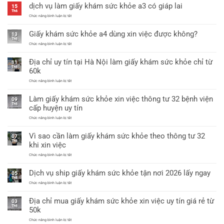
dịch vụ làm giấy khám sức khỏe a3 có giáp lai
25
khám
15
mới
sức
Th6
nhất
khỏe
ở
Chức năng bình luận bị tắt
thông
dịch
tư
vụ
Giấy khám sức khỏe a4 dùng xin việc được không?
25/2026
làm
13
mới
giấy
Th6
nhất
khám
ở
Chức năng bình luận bị tắt
sức
Giấy
khỏe
khám
Địa chỉ uy tín tại Hà Nội làm giấy khám sức khỏe chỉ từ
a3
sức
11
có
khỏe
Th6
60k
giáp
a4
lai
dùng
ở
Chức năng bình luận bị tắt
xin
Địa
việc
chỉ
được
Làm giấy khám sức khỏe xin việc thông tư 32 bệnh viện
uy
09
không?
tín
Th6
cấp huyện uy tín
tại
Hà
ở
Chức năng bình luận bị tắt
Nội
Làm
làm
giấy
giấy
Vì sao cần làm giấy khám sức khỏe theo thông tư 32
khám
07
khám
sức
Th6
sức
khi xin việc
khỏe
khỏe
xin
chỉ
ở
Chức năng bình luận bị tắt
việc
từ
Vì
thông
60k
sao
tư
Dịch vụ ship giấy khám sức khỏe tận nơi 2026 lấy ngay
cần
05
32
làm
Th6
bệnh
giấy
ở
Chức năng bình luận bị tắt
viện
khám
Dịch
cấp
sức
vụ
huyện
Địa chỉ mua giấy khám sức khỏe xin việc uy tín giá rẻ từ
khỏe
ship
uy
03
theo
giấy
tín
Th6
50k
thông
khám
tư
sức
ở
Chức năng bình luận bị tắt
32
khỏe