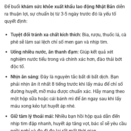
Để buổi
khám sức khỏe xuất khẩu lao động Nhật Bản
diễn
ra thuận lợi, sự chuẩn bị từ 3-5 ngày trước đó là yếu tố
quyết định:
Tuyệt đối tránh xa chất kích thích:
Bia, rượu, thuốc lá, cà
phê sẽ làm sai lệch chỉ số men gan và nhịp tim.
Uống nhiều nước, ăn thanh đạm:
Giúp kết quả xét
nghiệm nước tiểu trong và chính xác hơn, đào thải bớt
độc tố.
Nhịn ăn sáng:
Đây là nguyên tắc bất di bất dịch. Bạn
phải nhịn ăn ít nhất 8 tiếng trước khi lấy máu để chỉ số
đường huyết, mỡ máu được chuẩn xác. Hãy mang theo
một hộp sữa hoặc cái bánh mì để ăn ngay sau khi lấy
máu xong kẻo tụt huyết áp nhé.
Giữ tâm lý thoải mái:
Nhiều bạn hồi hộp quá dẫn đến
nhịp tim đập nhanh, huyết áp tăng vọt, bác sĩ sẽ yêu cầu
ngồi nghỉ và đo đi đo lại rất mất thời gian.