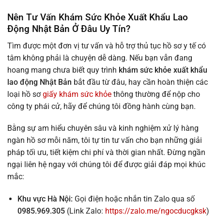
Nên Tư Vấn Khám Sức Khỏe Xuất Khẩu Lao
Động Nhật Bản Ở Đâu Uy Tín?
Tìm được một đơn vị tư vấn và hỗ trợ thủ tục hồ sơ y tế có
tâm không phải là chuyện dễ dàng. Nếu bạn vẫn đang
hoang mang chưa biết quy trình
khám sức khỏe xuất khẩu
lao động Nhật Bản
bắt đầu từ đâu, hay cần hoàn thiện các
loại hồ sơ
giấy khám sức khỏe
thông thường để nộp cho
công ty phái cử, hãy để chúng tôi đồng hành cùng bạn.
Bằng sự am hiểu chuyên sâu và kinh nghiệm xử lý hàng
ngàn hồ sơ mỗi năm, tôi tự tin tư vấn cho bạn những giải
pháp tối ưu, tiết kiệm chi phí và thời gian nhất. Đừng ngần
ngại liên hệ ngay với chúng tôi để được giải đáp mọi khúc
mắc:
Khu vực Hà Nội:
Gọi điện hoặc nhắn tin Zalo qua số
0985.969.305
(Link Zalo:
https://zalo.me/ngocducgksk
)