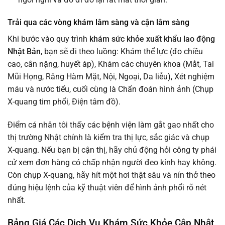
Trải qua các vòng khám lâm sàng và cận lâm sàng
Khi bước vào quy trình
khám sức khỏe xuất khẩu lao động
Nhật Bản
, bạn sẽ đi theo luồng: Khám thể lực (đo chiều
cao, cân nặng, huyết áp), Khám các chuyên khoa (Mắt, Tai
Mũi Họng, Răng Hàm Mặt, Nội, Ngoại, Da liễu), Xét nghiệm
máu và nước tiểu, cuối cùng là Chẩn đoán hình ảnh (Chụp
X-quang tim phổi, Điện tâm đồ).
Điểm cá nhân tôi thấy các bệnh viện làm gắt gao nhất cho
thị trường Nhật chính là kiểm tra thị lực, sắc giác và chụp
X-quang. Nếu bạn bị cận thị, hãy chủ động hỏi công ty phái
cử xem đơn hàng có chấp nhận người đeo kính hay không.
Còn chụp X-quang, hãy hít một hơi thật sâu và nín thở theo
đúng hiệu lệnh của kỹ thuật viên để hình ảnh phổi rõ nét
nhất.
Bảng Giá Các Dịch Vụ Khám Sức Khỏe Cập Nhật