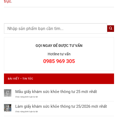
trực
.
GỌI NGAY ĐỂ ĐƯỢC TƯ VẤN
Hotline tư vấn
0985 969 305
BÀI VIẾT – TIN TỨC
Mẫu giấy khám sức khỏe thông tư 25 mới nhất
21
Th7
ở
Chức năng bình luận bị tắt
Mẫu
giấy
Làm giấy khám sức khỏe thông tư 25/2026 mới nhất
khám
15
sức
Th7
khỏe
ở
Chức năng bình luận bị tắt
thông
Làm
tư
giấy