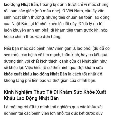
lao động Nhật Bản
, Hoàng bị đánh trượt chỉ vì mắc chứng
rối loạn sắc giác (mù màu nhẹ). Ở Việt Nam, cậu ấy vẫn
sinh hoạt bình thường, nhưng tiêu chuẩn an toàn lao động
của Nhật Bản lại từ chối khéo léo lỗi này. Đó là lý do tôi
luôn khuyên anh em phải đi khám tiền trạm trước khi nộp
hồ sơ chính thức vào đơn hàng.
Nếu bạn mắc các bệnh như viêm gan B, lao phổi (dù đã có
sẹo mờ), các bệnh về tim mạch, thần kinh, hay có kết quả
dương tính với chất kích thích, cánh cửa đi Nhật gần như
sẽ khép lại. Việc hiểu rõ cơ thể mình qua đợt
khám sức
khỏe xuất khẩu lao động Nhật Bản
là cách tốt nhất để
không lãng phí tiền bạc và thời gian của chính bạn.
Kinh Nghiệm Thực Tế Đi Khám Sức Khỏe Xuất
Khẩu Lao Động Nhật Bản
Là một người đã tự mình trải nghiệm qua các khâu xét
nghiệm tại các bệnh viện lớn nhỏ, tôi đúc kết được quy