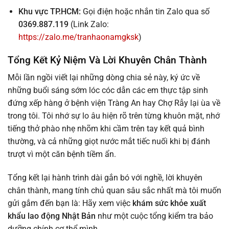
Khu vực TP.HCM:
Gọi điện hoặc nhắn tin Zalo qua số
0369.887.119
(Link Zalo:
https://zalo.me/tranhaonamgksk
)
Tổng Kết Kỷ Niệm Và Lời Khuyên Chân Thành
Mỗi lần ngồi viết lại những dòng chia sẻ này, ký ức về
những buổi sáng sớm lóc cóc dẫn các em thực tập sinh
đứng xếp hàng ở bệnh viện Tràng An hay Chợ Rẫy lại ùa về
trong tôi. Tôi nhớ sự lo âu hiện rõ trên từng khuôn mặt, nhớ
tiếng thở phào nhẹ nhõm khi cầm trên tay kết quả bình
thường, và cả những giọt nước mắt tiếc nuối khi bị đánh
trượt vì một căn bệnh tiềm ẩn.
Tổng kết lại hành trình dài gắn bó với nghề, lời khuyên
chân thành, mang tính chủ quan sâu sắc nhất mà tôi muốn
gửi gắm đến bạn là: Hãy xem việc
khám sức khỏe xuất
khẩu lao động Nhật Bản
như một cuộc tổng kiểm tra bảo
dưỡng chính cơ thể mình.