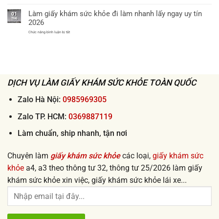
Địa
khi
tận
chỉ
xin
nơi
Làm giấy khám sức khỏe đi làm nhanh lấy ngay uy tín
mua
việc
01
2026
giấy
Th6
lấy
2026
khám
ngay
sức
ở
Chức năng bình luận bị tắt
khỏe
Làm
xin
giấy
việc
khám
uy
sức
tín
khỏe
giá
đi
rẻ
làm
từ
nhanh
50k
DỊCH VỤ LÀM GIẤY KHÁM SỨC KHỎE TOÀN QUỐC
lấy
ngay
uy
tín
Zalo Hà Nội:
0985969305
2026
Zalo TP. HCM:
0369887119
Làm chuẩn, ship nhanh, tận nơi
Chuyên làm
giấy khám sức khỏe
các loại,
giấy khám sức
khỏe
a4, a3 theo thông tư 32, thông tư 25/2026 làm giấy
khám sức khỏe xin việc, giấy khám sức khỏe lái xe...