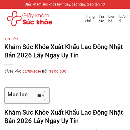
Bỏ
Giấy khám sức khỏe lấy ngay, đặt ngay, giao tận nơi
qua
Trang
Tin
Liên
Lưu
nội
chủ
tức
hệ
ý
dung
TIN TỨC
Khám Sức Khỏe Xuất Khẩu Lao Động Nhật
Bản 2026 Lấy Ngay Uy Tín
ĐĂNG VÀO
08/05/2026
BỞI
NGỌC ĐỨC
Mục lục
Khám Sức Khỏe Xuất Khẩu Lao Động Nhật
Bản 2026 Lấy Ngay Uy Tín