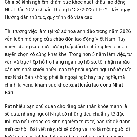
Chia sẻ kinh nghiệm khám sức khỏe xuất khẩu lao động
Nhật Bản 2026 chuẩn Thông tư 32/2023/TT-BYT lấy ngay.
Hướng dẫn thủ tục, quy trình đỗ visa cao.
Thị trường việc làm tại xứ sở hoa anh đào trong năm 2026
vẫn luôn mở rộng cửa chào đón lao động Việt Nam. Tuy
nhiên, đằng sau mức lương hấp dẫn là những tiêu chuẩn
tuyển chọn vô cùng khắt khe. Trong hơn 5 năm làm việc, tư
vấn và trực tiếp hỗ trợ hàng ngàn bộ hồ sơ, tôi nhận ra rào
cản lớn nhất khiến nhiều bạn trẻ phải ngậm ngùi bỏ lỡ giấc
mơ Nhật Bản không phải là ngoại ngữ hay tay nghề, mà
chính là vòng
khám sức khỏe xuất khẩu lao động Nhật
Bản
.
Rất nhiều bạn chủ quan cho rằng bản thân khỏe mạnh là
sẽ qua, nhưng người Nhật có những tiêu chuẩn y tế đặc
thù mà nếu không có kinh nghiệm thực tế, bạn rất dễ đánh
mất cơ hội. Bài viết này, tôi sẽ đóng vai trò là một người đi
trước, chia sẻ tất tần tật góc nhìn cá nhân, kinh nghiệm