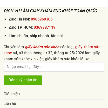
đi
rẻ
làm
từ
nhanh
50k
DỊCH VỤ LÀM GIẤY KHÁM SỨC KHỎE TOÀN QUỐC
lấy
ngay
uy
tín
Zalo Hà Nội:
0985969305
2026
Zalo TP. HCM:
0369887119
Làm chuẩn, ship nhanh, tận nơi
Chuyên làm
giấy khám sức khỏe
các loại,
giấy khám sức
khỏe
a4, a3 theo thông tư 32, thông tư 25/2026 làm giấy
khám sức khỏe xin việc, giấy khám sức khỏe lái xe...
Giới thiệu
Liên hệ