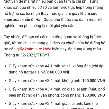
Một vấn đề mà rất nhiều bạn quan tâm là chi phí. Từng
khảo sát qua nhiều cơ sở và làm việc trực tiếp trong mảng
hỗ trợ hồ sơ, tôi nhận thấy mức giá làm
giấy khám sức
khỏe xuất khẩu đi Hàn Quốc
phụ thuộc vào danh mục xét
nghiệm mà phía công ty môi giới yêu cầu.
Tuy nhiên, để bạn có cái nhìn tổng quan và không bị “hét
giá”, tôi xin chia sẻ bảng giá dịch vụ chuẩn của hệ thống hỗ
trợ cấp
giấy khám sức khỏe
hiện nay, áp dụng đúng mẫu
Thông tư 32/2023/TT-BYT:
Giấy khám sức khỏe A4 1 mặt sơ sài không ảnh (chỉ áp
dụng hỗ trợ tại Hà Nội):
60.000 VNĐ
Giấy khám sức khỏe A3 4 mặt, không ảnh:
100.000 VNĐ
Giấy khám sức khỏe A3 4 mặt, có giáp lai ảnh (Mẫu phổ
biến nhất cho dân văn phòng, công nhân):
160.000 VNĐ
Giấy khám sức khỏe A3 4 mặt, giáp lai ảnh, kèm thẻ