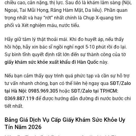
chiều cao, cân nặng, thị lực. Sau đó là khám lâm sàng (Nội,
Ngoại, Tai Mũi Họng, Răng Hàm Mặt, Da liễu). Phần quan
trọng nhất và hay “rớt” nhất chính là Chụp X-quang tim
phổi và Xét nghiệm máu, nước tiểu.
Hãy giữ tâm lý thật thoải mái. Khi đo huyết áp, nếu thấy
hồi hộp, hãy xin bác sĩ ngồi nghỉ ngơi 5-10 phút rồi đo lại.
Sự bình tĩnh quyết định rất lớn đến sự thành công của tờ
giấy khám sức khỏe xuất khẩu đi Hàn Quốc
này.
Nếu bạn cảm thấy quy trình quá phức tạp và cần sự hỗ trợ
tư vấn nhanh chóng, bạn có thể liên hệ ngay qua
SĐT/Zalo
tại Hà Nội: 0985.969.305
hoặc
SĐT/Zalo tại TP.HCM:
0369.887.119
để được hướng dẫn đường đi nước bước chi
tiết nhất.
Bảng Giá Dịch Vụ Cấp Giấy Khám Sức Khỏe Uy
Tín Năm 2026