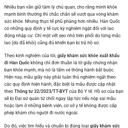
Nhiều bạn vẫn giữ tâm lý chủ quan, cho rằng mình khỏe
mạnh bình thường thì chắc chắn sẽ vượt qua vòng khám
sức khỏe. Nhưng thực tế phũ phàng hơn nhiều. Hàn Quốc
có những quy định y tế cực kỳ nghiêm ngặt đối với lao
động nhập cư. Chỉ một vết sẹo nhỏ trên phổi do từng mắc
lao (dù đã khỏi) cũng đủ khiến bạn bị trả hồ sơ.
Theo kinh nghiệm của tôi,
giấy khám sức khỏe xuất khẩu
đi Hàn Quốc
không chỉ đơn thuần là tờ giấy chứng nhận
bạn khỏe mạnh, mà nó là tấm vé thông hành bắt buộc.
Hiện nay, mẫu giấy này phải tuân thủ nghiêm ngặt theo
các quy định hiện hành, đặc biệt là mẫu được cập nhật
theo
Thông tư 32/2023/TT-BYT
của Bộ Y tế. Hồ sơ của bạn
sẽ bị Đại sứ quán từ chối ngay lập tức nếu nộp sai mẫu
hoặc làm ở những bệnh viện, cơ sở y tế không được cấp
phép khám cho người đi nước ngoài.
Do đó, việc tìm hiểu và chuẩn bị đúng loại
giấy khám sức