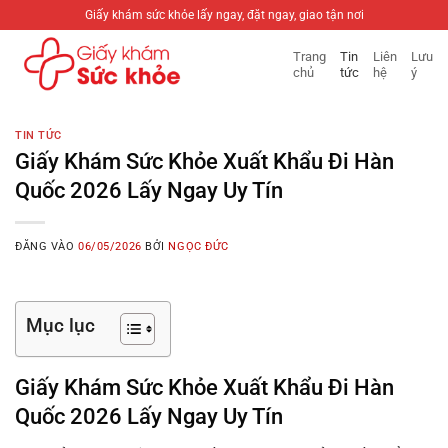
Bỏ
Giấy khám sức khỏe lấy ngay, đặt ngay, giao tận nơi
qua
Trang
Tin
Liên
Lưu
nội
chủ
tức
hệ
ý
dung
TIN TỨC
Giấy Khám Sức Khỏe Xuất Khẩu Đi Hàn
Quốc 2026 Lấy Ngay Uy Tín
ĐĂNG VÀO
06/05/2026
BỞI
NGỌC ĐỨC
Mục lục
Giấy Khám Sức Khỏe Xuất Khẩu Đi Hàn
Quốc 2026 Lấy Ngay Uy Tín