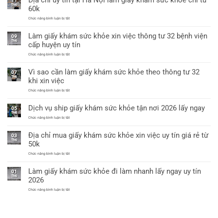
Địa chỉ uy tín tại Hà Nội làm giấy khám sức khỏe chỉ từ
11
có
khỏe
Th6
60k
giáp
a4
lai
dùng
ở
Chức năng bình luận bị tắt
xin
Địa
việc
chỉ
được
Làm giấy khám sức khỏe xin việc thông tư 32 bệnh viện
uy
09
không?
tín
Th6
cấp huyện uy tín
tại
Hà
ở
Chức năng bình luận bị tắt
Nội
Làm
làm
giấy
giấy
Vì sao cần làm giấy khám sức khỏe theo thông tư 32
khám
07
khám
sức
Th6
sức
khi xin việc
khỏe
khỏe
xin
chỉ
ở
Chức năng bình luận bị tắt
việc
từ
Vì
thông
60k
sao
tư
Dịch vụ ship giấy khám sức khỏe tận nơi 2026 lấy ngay
cần
05
32
làm
Th6
bệnh
giấy
ở
Chức năng bình luận bị tắt
viện
khám
Dịch
cấp
sức
vụ
huyện
Địa chỉ mua giấy khám sức khỏe xin việc uy tín giá rẻ từ
khỏe
ship
uy
03
theo
giấy
tín
Th6
50k
thông
khám
tư
sức
ở
Chức năng bình luận bị tắt
32
khỏe
Địa
khi
tận
chỉ
xin
nơi
Làm giấy khám sức khỏe đi làm nhanh lấy ngay uy tín
mua
việc
01
2026
giấy
Th6
lấy
2026
khám
ngay
sức
ở
Chức năng bình luận bị tắt
khỏe
Làm
xin
giấy
việc
khám
uy
sức
tín
khỏe
giá