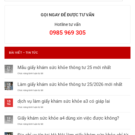
GỌI NGAY ĐỂ ĐƯỢC TƯ VẤN
Hotline tư vấn
0985 969 305
BÀI VIẾT – TIN TỨC
Mẫu giấy khám sức khỏe thông tư 25 mới nhất
21
Th7
ở
Chức năng bình luận bị tắt
Mẫu
giấy
Làm giấy khám sức khỏe thông tư 25/2026 mới nhất
khám
15
sức
Th7
khỏe
ở
Chức năng bình luận bị tắt
thông
Làm
tư
giấy
dịch vụ làm giấy khám sức khỏe a3 có giáp lai
25
khám
15
mới
sức
Th6
nhất
khỏe
ở
Chức năng bình luận bị tắt
thông
dịch
tư
vụ
Giấy khám sức khỏe a4 dùng xin việc được không?
25/2026
làm
13
mới
giấy
Th6
nhất
khám
ở
Chức năng bình luận bị tắt
sức
Giấy
khỏe
khám
a3
sức