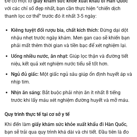
Để có một tờ
giấy khám sức khỏe xuất khẩu đi Hàn Quốc
với các chỉ số đẹp nhất, bạn cần thực hiện “chiến dịch
thanh lọc cơ thể” trước đó ít nhất 3-5 ngày:
Kiêng tuyệt đối rượu bia, chất kích thích:
Đừng dại dột
nhậu nhẹt trước ngày khám. Men gan cao sẽ khiến bạn
phải mất thêm thời gian và tiền bạc để xét nghiệm lại.
Uống nhiều nước, ăn nhạt:
Giúp lọc thận và đường tiết
niệu, kết quả xét nghiệm nước tiểu sẽ tốt hơn.
Ngủ đủ giấc:
Một giấc ngủ sâu giúp ổn định huyết áp và
nhịp tim.
Nhịn ăn sáng:
Bắt buộc phải nhịn ăn ít nhất 8 tiếng
trước khi lấy máu xét nghiệm đường huyết và mỡ máu.
Quy trình thực tế tại cơ sở y tế
Khi đến làm
giấy khám sức khỏe xuất khẩu đi Hàn Quốc
,
bạn sẽ trải qua quy trình khá dài và chi tiết. Đầu tiên là đo