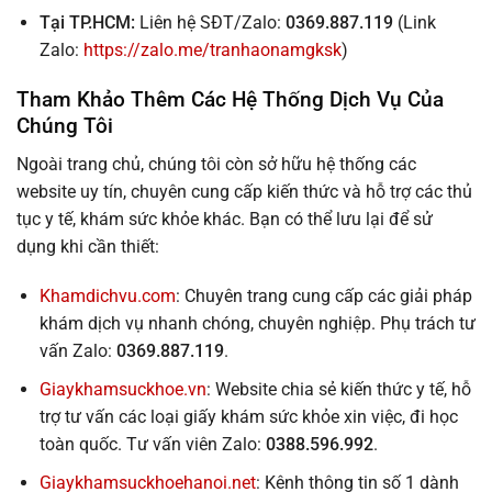
Tại TP.HCM:
Liên hệ SĐT/Zalo:
0369.887.119
(Link
Zalo:
https://zalo.me/tranhaonamgksk
)
Tham Khảo Thêm Các Hệ Thống Dịch Vụ Của
Chúng Tôi
Ngoài trang chủ, chúng tôi còn sở hữu hệ thống các
website uy tín, chuyên cung cấp kiến thức và hỗ trợ các thủ
tục y tế, khám sức khỏe khác. Bạn có thể lưu lại để sử
dụng khi cần thiết:
Khamdichvu.com
: Chuyên trang cung cấp các giải pháp
khám dịch vụ nhanh chóng, chuyên nghiệp. Phụ trách tư
vấn Zalo:
0369.887.119
.
Giaykhamsuckhoe.vn
: Website chia sẻ kiến thức y tế, hỗ
trợ tư vấn các loại giấy khám sức khỏe xin việc, đi học
toàn quốc. Tư vấn viên Zalo:
0388.596.992
.
Giaykhamsuckhoehanoi.net
: Kênh thông tin số 1 dành