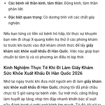
Các bệnh về thần kinh, tâm thần:
Động kinh, tâm thần
phân liệt.
Đặc biệt quan trọng:
Có dương tính với các chất gây
nghiện.
Nếu bạn từng có tiền sử bệnh hô hấp, tôi thực sự khuyên
bạn nên đi chụp X-quang kiểm tra thử ở các phòng khám
tư trước khi bước vào đợt khám chính thức để lấy
giấy
khám sức khỏe xuất khẩu đi Hàn Quốc
. Việc này giúp bạn
chuẩn bị tâm lý và có phương án điều trị kịp thời.
Kinh Nghiệm Thực Tế Khi Đi Làm Giấy Khám
Sức Khỏe Xuất Khẩu Đi Hàn Quốc 2026
Nhớ lại ngày trước khi đưa một người em đi làm
giấy khám
sức khỏe xuất khẩu đi Hàn Quốc
, chúng tôi đã phải chầu
chực từ 5 giờ sáng tại bệnh viện. Sự mệt mỏi, căng thẳng
làm huyết áp tăng, nhịp tim đập nhanh khiến bác sĩ suýt
nữa đánh trượt vì nghi ngờ bệnh tim mạch. Từ đó, tôi rút ra