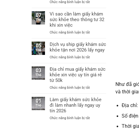
ở
Chức năng bình luận bị tắt
Hà
Làm
Nội
giấy
Vì sao cần làm giấy khám
làm
07
khám
sức khỏe theo thông tư 32
giấy
Th6
sức
khám
khi xin việc
khỏe
sức
ở
Chức năng bình luận bị tắt
xin
khỏe
Vì
việc
chỉ
sao
Dịch vụ ship giấy khám sức
thông
05
từ
cần
khỏe tận nơi 2026 lấy ngay
tư
Th6
60k
làm
32
ở
Chức năng bình luận bị tắt
giấy
bệnh
Dịch
khám
viện
vụ
Địa chỉ mua giấy khám sức
sức
03
cấp
ship
khỏe xin việc uy tín giá rẻ
khỏe
Th6
huyện
giấy
từ 50k
theo
uy
khám
Như đã giớ
thông
tín
ở
Chức năng bình luận bị tắt
sức
tư
và thời gi
Địa
khỏe
32
chỉ
Làm giấy khám sức khỏe
tận
01
khi
mua
đi làm nhanh lấy ngay uy
nơi
Địa chỉ
Th6
xin
giấy
2026
tín 2026
việc
khám
lấy
Số điện
ở
Chức năng bình luận bị tắt
sức
ngay
Làm
khỏe
Thời gi
giấy
xin
khám
việc
sức