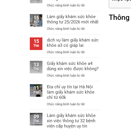
ở
Chức năng bình luận bị tắt
Mẫu
Thông 
giấy
Làm giấy khám sức khỏe
15
khám
thông tư 25/2026 mới nhất
Th7
sức
ở
Chức năng bình luận bị tắt
khỏe
Làm
thông
giấy
dịch vụ làm giấy khám sức
tư
15
khám
khỏe a3 có giáp lai
25
Th6
sức
mới
ở
Chức năng bình luận bị tắt
khỏe
nhất
dịch
thông
vụ
Giấy khám sức khỏe a4
tư
13
làm
dùng xin việc được không?
25/2026
Th6
giấy
mới
ở
Chức năng bình luận bị tắt
khám
nhất
Giấy
sức
khám
Địa chỉ uy tín tại Hà Nội
khỏe
11
sức
làm giấy khám sức khỏe
a3
Th6
khỏe
chỉ từ 60k
có
a4
giáp
ở
Chức năng bình luận bị tắt
dùng
lai
Địa
xin
chỉ
Làm giấy khám sức khỏe
việc
09
uy
xin việc thông tư 32 bệnh
được
Th6
tín
không?
viện cấp huyện uy tín
tại