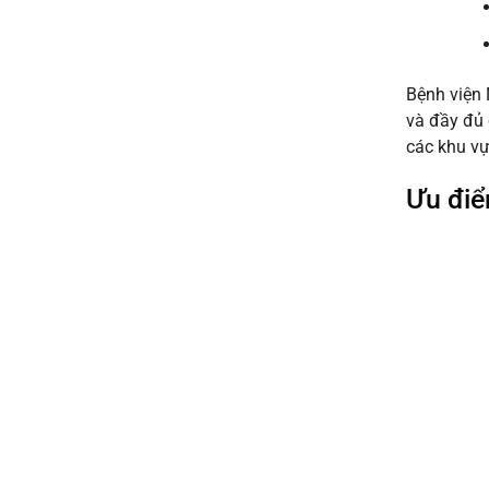
uy
khỏe
tín
đi
giá
làm
rẻ
nhanh
từ
Bệnh viện 
lấy
50k
ngay
và đầy đủ 
uy
các khu vự
tín
2026
Ưu điể