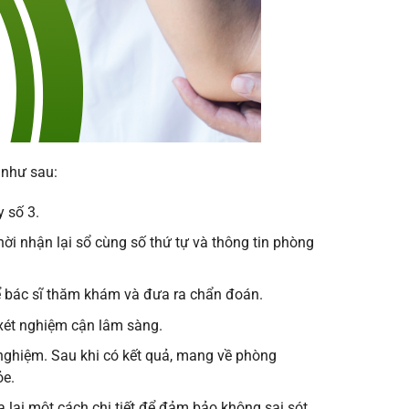
 như sau:
 số 3.
ời nhận lại sổ cùng số thứ tự và thông tin phòng
ể bác sĩ thăm khám và đưa ra chẩn đoán.
 xét nghiệm cận lâm sàng.
 nghiệm. Sau khi có kết quả, mang về phòng
ỏe.
lại một cách chi tiết để đảm bảo không sai sót.