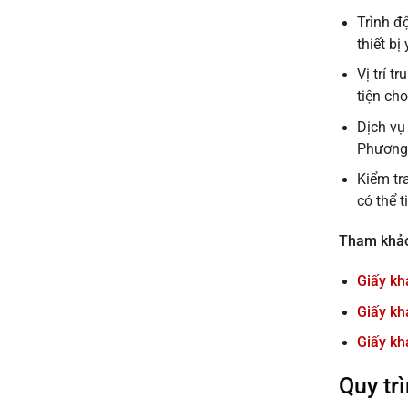
Trình đ
thiết bị 
Vị trí 
tiện ch
Dịch vụ
Phương 
Kiểm tr
có thể t
Tham khảo
Giấy kh
Giấy kh
Giấy k
Quy tr