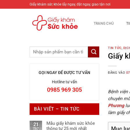
Bỏ
Giấy khám sức khỏe lấy ngay, đặt ngay, giao tận nơi
qua
nội
TRANG CHỦ
T
dung
TIN TỨC
,
DỊC
Giấy k
GỌI NGAY ĐỂ ĐƯỢC TƯ VẤN
ĐĂNG VÀO
07
Hotline tư vấn
0985 969 305
Bệnh viện 
chuyên môn
Phương
lu
BÀI VIẾT – TIN TỨC
làm giấy c
Mẫu giấy khám sức khỏe
21
Mục lụ
thông tư 25 mới nhất
Th7