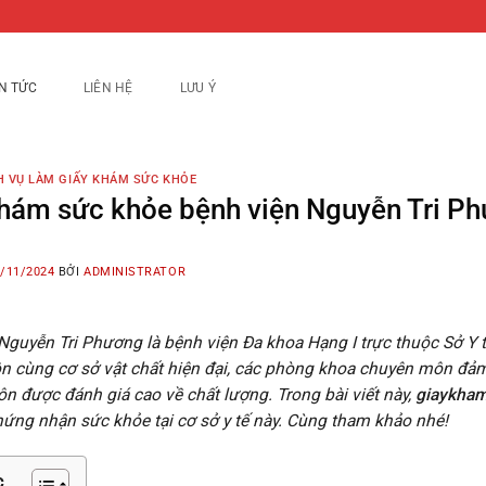
IN TỨC
LIÊN HỆ
LƯU Ý
H VỤ LÀM GIẤY KHÁM SỨC KHỎE
hám sức khỏe bệnh viện Nguyễn Tri P
/11/2024
BỞI
ADMINISTRATOR
Nguyễn Tri Phương là bệnh viện Đa khoa Hạng I trực thuộc Sở Y
 cùng cơ sở vật chất hiện đại, các phòng khoa chuyên môn đả
ôn được đánh giá cao về chất lượng. Trong bài viết này,
giaykha
hứng nhận sức khỏe tại cơ sở y tế này. Cùng tham khảo nhé!
c