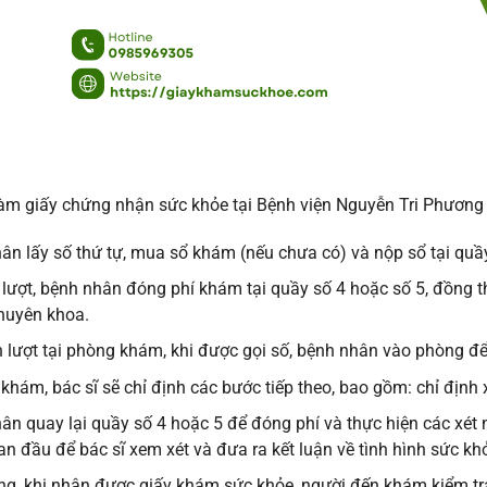
làm giấy chứng nhận sức khỏe tại Bệnh viện Nguyễn Tri Phương
ân lấy số thứ tự, mua sổ khám (nếu chưa có) và nộp sổ tại quầy
 lượt, bệnh nhân đóng phí khám tại quầy số 4 hoặc số 5, đồng th
huyên khoa.
 lượt tại phòng khám, khi được gọi số, bệnh nhân vào phòng đ
 khám, bác sĩ sẽ chỉ định các bước tiếp theo, bao gồm: chỉ định
ân quay lại quầy số 4 hoặc 5 để đóng phí và thực hiện các xét
n đầu để bác sĩ xem xét và đưa ra kết luận về tình hình sức kh
ng, khi nhận được giấy khám sức khỏe, người đến khám kiểm tra 