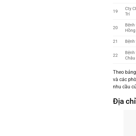
Cty C
19
Trí
Bệnh 
20
Hồng
21
Bệnh 
Bệnh 
22
Châu 
Theo bảng 
và các phò
nhu cầu c
Địa ch