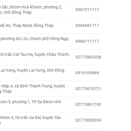
h Sắc, khóm Hoà Khánh, phường 2,
0967311717
c, tỉnh Đồng Tháp
 Mỹ An, Tháp Mười, Đồng Tháp
0966691717
 phường An Lộc, thành phố Hồng Ngự,
0966711717
hị trấn Cái Tàu Hạ, huyện Châu Thành,
02773842038
 Lai Vung, huyện Lai Vung, tỉnh Đồng
0919109669
 Hiệp A, xã Bình Thạnh Trung, huyện
02773670721
ng Tháp
hóm 3, phường 1, TP Sa Đécm tỉnh
02773861743
Khóm 3, thị trấn Sa Rài, huyện Tân
02773830039
p