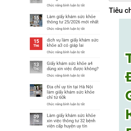
ở
Chức năng bình luận bị tắt
Tiêu c
Mẫu
giấy
Làm giấy khám sức khỏe
15
khám
thông tư 25/2026 mới nhất
Th7
sức
ở
Chức năng bình luận bị tắt
khỏe
Làm
thông
giấy
dịch vụ làm giấy khám sức
tư
15
khám
khỏe a3 có giáp lai
25
Th6
sức
mới
ở
Chức năng bình luận bị tắt
khỏe
nhất
dịch
thông
vụ
Giấy khám sức khỏe a4
tư
13
làm
dùng xin việc được không?
25/2026
Th6
giấy
mới
ở
Chức năng bình luận bị tắt
khám
nhất
Giấy
sức
khám
Địa chỉ uy tín tại Hà Nội
khỏe
11
sức
làm giấy khám sức khỏe
a3
Th6
khỏe
chỉ từ 60k
có
a4
giáp
ở
Chức năng bình luận bị tắt
dùng
lai
Địa
xin
chỉ
Làm giấy khám sức khỏe
việc
09
uy
xin việc thông tư 32 bệnh
được
Th6
tín
không?
viện cấp huyện uy tín
tại