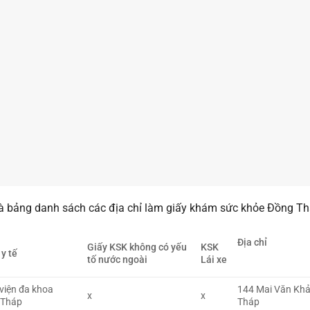
à bảng danh sách các địa chỉ làm giấy khám sức khỏe Đồng Thá
Địa chỉ
Giấy KSK không có yếu
KSK
 y tế
tố nước ngoài
Lái xe
viện đa khoa
144 Mai Văn Khải
x
x
 Tháp
Tháp