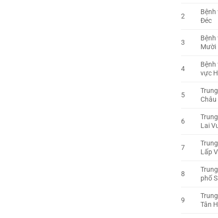
Bệnh 
2
Đéc
Bệnh 
3
Mười
Bệnh 
4
vực 
Trung
5
Châu
Trung
6
Lai V
Trung
7
Lấp 
Trung
8
phố S
Trung
9
Tân 