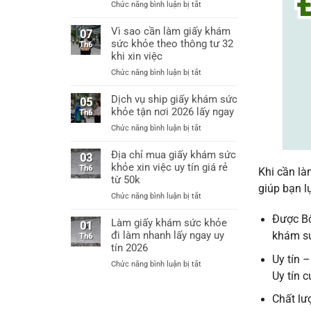
ở
Chức năng bình luận bị tắt
Hà
Làm
Nội
giấy
Vì sao cần làm giấy khám
làm
07
khám
sức khỏe theo thông tư 32
giấy
Th6
sức
khám
khi xin việc
khỏe
sức
ở
Chức năng bình luận bị tắt
xin
khỏe
Vì
việc
chỉ
sao
Dịch vụ ship giấy khám sức
thông
05
từ
cần
khỏe tận nơi 2026 lấy ngay
tư
Th6
60k
làm
32
ở
Chức năng bình luận bị tắt
giấy
bệnh
Dịch
khám
viện
vụ
Địa chỉ mua giấy khám sức
sức
03
cấp
ship
khỏe xin việc uy tín giá rẻ
khỏe
Th6
huyện
Khi cần là
giấy
từ 50k
theo
uy
khám
giúp bạn l
thông
tín
ở
Chức năng bình luận bị tắt
sức
tư
Địa
khỏe
32
Được Bộ
chỉ
Làm giấy khám sức khỏe
tận
01
khi
mua
đi làm nhanh lấy ngay uy
nơi
khám sứ
Th6
xin
giấy
2026
tín 2026
việc
khám
lấy
Uy tín 
ở
Chức năng bình luận bị tắt
sức
ngay
Uy tín 
Làm
khỏe
giấy
xin
Chất lư
khám
việc
sức