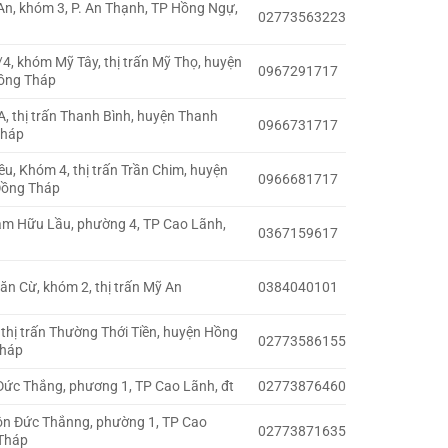
n, khóm 3, P. An Thạnh, TP Hồng Ngự,
02773563223
4, khóm Mỹ Tây, thị trấn Mỹ Thọ, huyện
0967291717
Đồng Tháp
, thị trấn Thanh Bình, huyện Thanh
0966731717
Tháp
ều, Khóm 4, thị trấn Trần Chim, huyện
0966681717
Đồng Tháp
m Hữu Lầu, phường 4, TP Cao Lãnh,
0367159617
n Cừ, khóm 2, thị trấn Mỹ An
0384040101
thị trấn Thường Thới Tiền, huyện Hồng
02773586155
Tháp
Đức Thắng, phương 1, TP Cao Lãnh, đt
02773876460
ôn Đức Thắnng, phường 1, TP Cao
02773871635
 Tháp