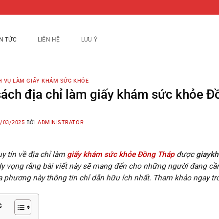
IN TỨC
LIÊN HỆ
LƯU Ý
H VỤ LÀM GIẤY KHÁM SỨC KHỎE
ách địa chỉ làm giấy khám sức khỏe Đ
/03/2025
BỞI
ADMINISTRATOR
y tín về địa chỉ làm
giấy khám sức khỏe Đồng Tháp
được
giayk
Hy vọng rằng bài viết này sẽ mang đến cho những người đang cần
ịa phương này thông tin chỉ dẫn hữu ích nhất. Tham khảo ngay tr
c