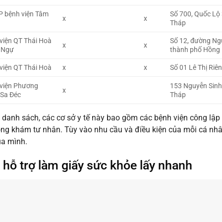
P bệnh viện Tâm
Số 700, Quốc Lộ 
x
x
Tháp
viện QT Thái Hoà
Số 12, đường Ng
x
x
 Ngự
thành phố Hồng
viện QT Thái Hoà
x
x
Số 01 Lê Thị Riê
viện Phương
153 Nguyễn Sinh 
x
Sa Đéc
Tháp
danh sách, các cơ sở y tế này bao gồm các bệnh viện công lập t
ng khám tư nhân. Tùy vào nhu cầu và điều kiện của mỗi cá nh
ủa mình.
ỉ hỗ trợ làm giấy sức khỏe lấy nhanh