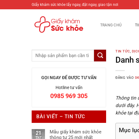
Bỏ
Giấy khám sức khỏe lấy ngay, đặt ngay, giao tận nơi
qua
nội
TRANG CHỦ
T
dung
TIN TỨC
,
DỊC
Danh s
GỌI NGAY ĐỂ ĐƯỢC TƯ VẤN
ĐĂNG VÀO
04
Hotline tư vấn
0985 969 305
Thông tin u
dưới đây. 
khỏe tại đ
BÀI VIẾT – TIN TỨC
Mục lụ
Mẫu giấy khám sức khỏe
21
thông tư 25 mới nhất
Th7