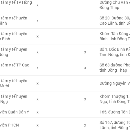
 tâm y tế TP Hồng
Đường Chu Văn A
x
Đồng Tháp
 tâm y tế huyện
Số 20, Đường 30/
x
Lãnh
Cao Lãnh, tỉnh 
 tâm y tế huyện
Khóm Tân Đông A
x
 Bình
Bình, tỉnh Đồng 
 tâm y tế huyện
Số 1, Đốc Binh Ki
x
x
Nông
Tam Nông, tỉnh 
 tâm y tế TP Cao
Số 68 đường Phạ
x
x
tỉnh Đồng Tháp
 tâm y tế huyện
x
Đường Nguyễn Vă
 Mười
 tâm y tế huyện
Khóm Thượng 1, 
x
x
 Ngự
Ngự, tỉnh Đồng 
viện Quân Dân Y
x
165, đường Tôn 
Số 167, đường T
 viện PHCN
x
x
Lãnh, tỉnh Đồng