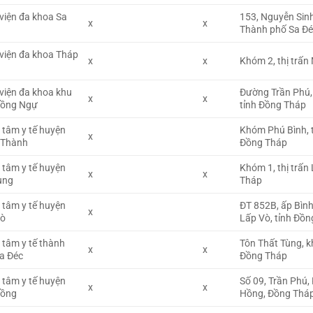
viện đa khoa Sa
153, Nguyễn Sin
x
x
Thành phố Sa Đé
viện đa khoa Tháp
x
x
Khóm 2, thị trấn
viện đa khoa khu
Đường Trần Phú,
x
x
Hồng Ngự
tỉnh Đồng Tháp
 tâm y tế huyện
Khóm Phú Bình, t
x
 Thành
Đồng Tháp
 tâm y tế huyện
Khóm 1, thị trấn
x
x
ung
Tháp
 tâm y tế huyện
ĐT 852B, ấp Bình
x
Vò
Lấp Vò, tỉnh Đồ
 tâm y tế thành
Tôn Thất Tùng, k
x
x
a Đéc
Đồng Tháp
 tâm y tế huyện
Số 09, Trần Phú, 
x
x
Hồng
Hồng, Đồng Thá