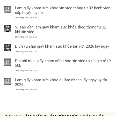
Địa
việc
chỉ
được
Làm giấy khám sức khỏe xin việc thông tư 32 bệnh viện
uy
09
không?
tín
Th6
cấp huyện uy tín
tại
Hà
ở
Chức năng bình luận bị tắt
Nội
Làm
làm
giấy
giấy
Vì sao cần làm giấy khám sức khỏe theo thông tư 32
khám
07
khám
sức
Th6
sức
khi xin việc
khỏe
khỏe
xin
chỉ
ở
Chức năng bình luận bị tắt
việc
từ
Vì
thông
60k
sao
tư
Dịch vụ ship giấy khám sức khỏe tận nơi 2026 lấy ngay
cần
05
32
làm
Th6
bệnh
giấy
ở
Chức năng bình luận bị tắt
viện
khám
Dịch
cấp
sức
vụ
huyện
Địa chỉ mua giấy khám sức khỏe xin việc uy tín giá rẻ từ
khỏe
ship
uy
03
theo
giấy
tín
Th6
50k
thông
khám
tư
sức
ở
Chức năng bình luận bị tắt
32
khỏe
Địa
khi
tận
chỉ
xin
nơi
Làm giấy khám sức khỏe đi làm nhanh lấy ngay uy tín
mua
việc
01
2026
giấy
Th6
lấy
2026
khám
ngay
sức
ở
Chức năng bình luận bị tắt
khỏe
Làm
xin
giấy
việc
khám
uy
sức
tín
khỏe
giá
đi
rẻ
làm
từ
nhanh
50k
lấy