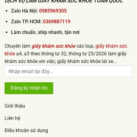
DỊCH VỤ LÀM GIẤY KHÁM SỨC KHỎE TOÀN QUỐC
ngay
uy
tín
Zalo Hà Nội:
0985969305
2026
Zalo TP. HCM:
0369887119
Làm chuẩn, ship nhanh, tận nơi
Chuyên làm
giấy khám sức khỏe
các loại,
giấy khám sức
khỏe
a4, a3 theo thông tư 32, thông tư 25/2026 làm giấy
khám sức khỏe xin việc, giấy khám sức khỏe lái xe...
Giới thiệu
Liên hệ
Điều khoản sử dụng