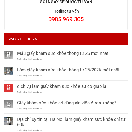
GỌI NGAY ĐỂ ĐƯỢC TƯ VẤN
Hotline tư vấn
0985 969 305
BÀI VIẾT – TIN TỨC
Mẫu giấy khám sức khỏe thông tư 25 mới nhất
21
Th7
ở
Chức năng bình luận bị tắt
Mẫu
giấy
Làm giấy khám sức khỏe thông tư 25/2026 mới nhất
khám
15
sức
Th7
khỏe
ở
Chức năng bình luận bị tắt
thông
Làm
tư
giấy
dịch vụ làm giấy khám sức khỏe a3 có giáp lai
25
khám
15
mới
sức
Th6
nhất
khỏe
ở
Chức năng bình luận bị tắt
thông
dịch
tư
vụ
Giấy khám sức khỏe a4 dùng xin việc được không?
25/2026
làm
13
mới
giấy
Th6
nhất
khám
ở
Chức năng bình luận bị tắt
sức
Giấy
khỏe
khám
Địa chỉ uy tín tại Hà Nội làm giấy khám sức khỏe chỉ từ
a3
sức
11
có
khỏe
Th6
60k
giáp
a4
lai
dùng
ở
Chức năng bình luận bị tắt
xin