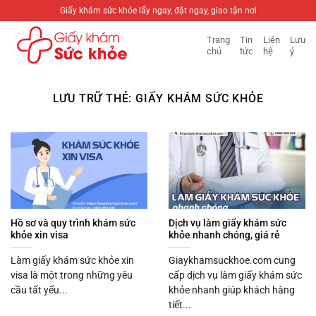
Bỏ
Giấy khám sức khỏe lấy ngay, đặt ngay, giao tận nơi
qua
Trang
Tin
Liên
Lưu
nội
chủ
tức
hệ
ý
dung
LƯU TRỮ THẺ:
GIẤY KHÁM SỨC KHỎE
Hồ sơ và quy trình khám sức
Dịch vụ làm giấy khám sức
khỏe xin visa
khỏe nhanh chóng, giá rẻ
Làm giấy khám sức khỏe xin
Giaykhamsuckhoe.com cung
visa là một trong những yêu
cấp dịch vụ làm giấy khám sức
cầu tất yếu...
khỏe nhanh giúp khách hàng
tiết...