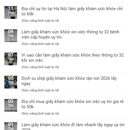
Giấy
khám
mới
khám
sức
11
Địa chỉ uy tín tại Hà Nội làm giấy khám sức khỏe chỉ
nhất
sức
khỏe
Th6
từ 60k
khỏe
a3
ở
Chức năng bình luận bị tắt
a4
có
Địa
dùng
giáp
chỉ
09
xin
Làm giấy khám sức khỏe xin việc thông tư 32 bệnh
lai
uy
việc
Th6
viện cấp huyện uy tín
tín
được
ở
Chức năng bình luận bị tắt
tại
không?
Làm
Hà
giấy
07
Vì sao cần làm giấy khám sức khỏe theo thông tư 32
Nội
khám
Th6
khi xin việc
làm
sức
giấy
ở
Chức năng bình luận bị tắt
khỏe
khám
Vì
xin
sức
sao
05
Dịch vụ ship giấy khám sức khỏe tận nơi 2026 lấy
việc
khỏe
cần
Th6
ngay
thông
chỉ
làm
tư
từ
ở
Chức năng bình luận bị tắt
giấy
32
60k
Dịch
khám
bệnh
vụ
03
Địa chỉ mua giấy khám sức khỏe xin việc uy tín giá rẻ
sức
viện
ship
Th6
từ 50k
khỏe
cấp
giấy
theo
huyện
ở
Chức năng bình luận bị tắt
khám
thông
uy
Địa
sức
tư
tín
chỉ
01
Làm giấy khám sức khỏe đi làm nhanh lấy ngay uy tín
khỏe
32
mua
Th6
2026
tận