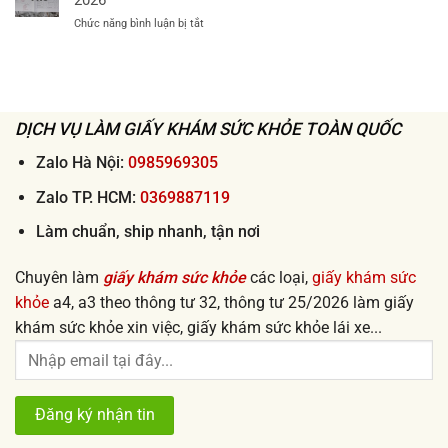
khi
giấy
nơi
xin
ở
Chức năng bình luận bị tắt
khám
2026
việc
Làm
sức
lấy
giấy
khỏe
ngay
khám
xin
sức
việc
khỏe
uy
đi
DỊCH VỤ LÀM GIẤY KHÁM SỨC KHỎE TOÀN QUỐC
tín
làm
giá
nhanh
Zalo Hà Nội:
0985969305
rẻ
lấy
từ
ngay
Zalo TP. HCM:
0369887119
50k
uy
tín
Làm chuẩn, ship nhanh, tận nơi
2026
Chuyên làm
giấy khám sức khỏe
các loại,
giấy khám sức
khỏe
a4, a3 theo thông tư 32, thông tư 25/2026 làm giấy
khám sức khỏe xin việc, giấy khám sức khỏe lái xe...