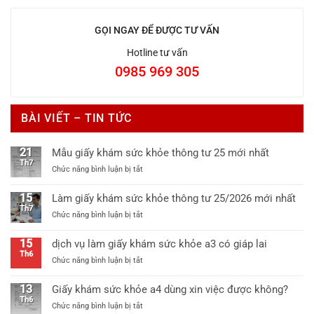
GỌI NGAY ĐỂ ĐƯỢC TƯ VẤN
Hotline tư vấn
0985 969 305
BÀI VIẾT – TIN TỨC
21
Mẫu giấy khám sức khỏe thông tư 25 mới nhất
Th7
ở
Chức năng bình luận bị tắt
Mẫu
giấy
15
Làm giấy khám sức khỏe thông tư 25/2026 mới nhất
khám
Th7
ở
Chức năng bình luận bị tắt
sức
Làm
khỏe
giấy
thông
15
dịch vụ làm giấy khám sức khỏe a3 có giáp lai
khám
tư
Th6
ở
Chức năng bình luận bị tắt
sức
25
dịch
khỏe
mới
vụ
thông
13
Giấy khám sức khỏe a4 dùng xin việc được không?
nhất
làm
tư
Th6
ở
Chức năng bình luận bị tắt
giấy
25/2026