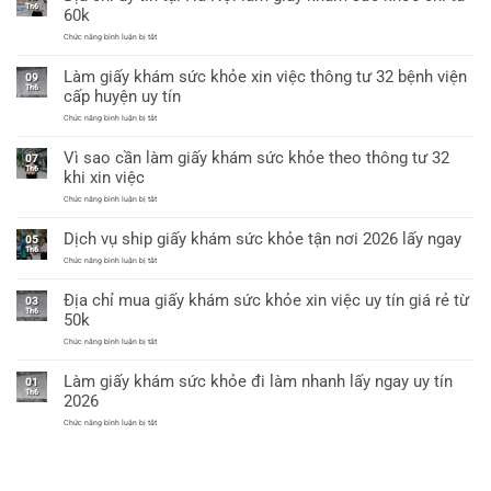
có
khỏe
Th6
60k
giáp
a4
lai
dùng
ở
Chức năng bình luận bị tắt
xin
Địa
việc
chỉ
được
Làm giấy khám sức khỏe xin việc thông tư 32 bệnh viện
uy
09
không?
tín
Th6
cấp huyện uy tín
tại
Hà
ở
Chức năng bình luận bị tắt
Nội
Làm
làm
giấy
giấy
Vì sao cần làm giấy khám sức khỏe theo thông tư 32
khám
07
khám
sức
Th6
sức
khi xin việc
khỏe
khỏe
xin
chỉ
ở
Chức năng bình luận bị tắt
việc
từ
Vì
thông
60k
sao
tư
Dịch vụ ship giấy khám sức khỏe tận nơi 2026 lấy ngay
cần
05
32
làm
Th6
bệnh
giấy
ở
Chức năng bình luận bị tắt
viện
khám
Dịch
cấp
sức
vụ
huyện
Địa chỉ mua giấy khám sức khỏe xin việc uy tín giá rẻ từ
khỏe
ship
uy
03
theo
giấy
tín
Th6
50k
thông
khám
tư
sức
ở
Chức năng bình luận bị tắt
32
khỏe
Địa
khi
tận
chỉ
xin
nơi
Làm giấy khám sức khỏe đi làm nhanh lấy ngay uy tín
mua
việc
01
2026
giấy
Th6
lấy
2026
khám
ngay
sức
ở
Chức năng bình luận bị tắt
khỏe
Làm
xin
giấy
việc
khám
uy
sức
tín
khỏe
giá