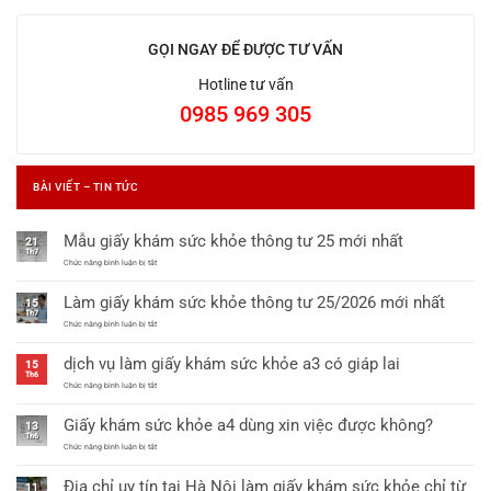
GỌI NGAY ĐỂ ĐƯỢC TƯ VẤN
Hotline tư vấn
0985 969 305
BÀI VIẾT – TIN TỨC
Mẫu giấy khám sức khỏe thông tư 25 mới nhất
21
Th7
ở
Chức năng bình luận bị tắt
Mẫu
giấy
Làm giấy khám sức khỏe thông tư 25/2026 mới nhất
khám
15
sức
Th7
khỏe
ở
Chức năng bình luận bị tắt
thông
Làm
tư
giấy
dịch vụ làm giấy khám sức khỏe a3 có giáp lai
25
khám
15
mới
sức
Th6
nhất
khỏe
ở
Chức năng bình luận bị tắt
thông
dịch
tư
vụ
Giấy khám sức khỏe a4 dùng xin việc được không?
25/2026
làm
13
mới
giấy
Th6
nhất
khám
ở
Chức năng bình luận bị tắt
sức
Giấy
khỏe
khám
Địa chỉ uy tín tại Hà Nội làm giấy khám sức khỏe chỉ từ
a3
sức
11