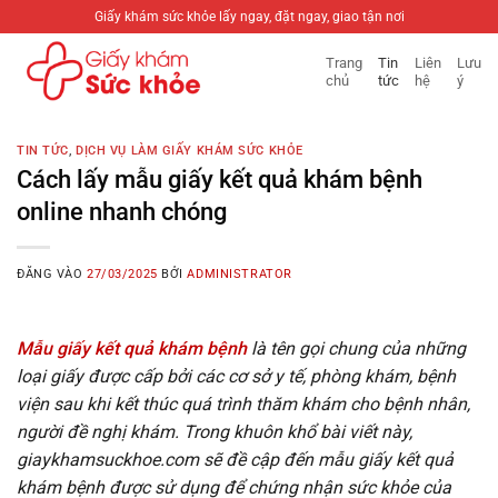
Bỏ
Giấy khám sức khỏe lấy ngay, đặt ngay, giao tận nơi
qua
Trang
Tin
Liên
Lưu
nội
chủ
tức
hệ
ý
dung
TIN TỨC
,
DỊCH VỤ LÀM GIẤY KHÁM SỨC KHỎE
Cách lấy mẫu giấy kết quả khám bệnh
online nhanh chóng
ĐĂNG VÀO
27/03/2025
BỞI
ADMINISTRATOR
Mẫu giấy kết quả khám bệnh
là tên gọi chung của những
loại giấy được cấp bởi các cơ sở y tế, phòng khám, bệnh
viện sau khi kết thúc quá trình thăm khám cho bệnh nhân,
người đề nghị khám. Trong khuôn khổ bài viết này,
giaykhamsuckhoe.com sẽ đề cập đến mẫu giấy kết quả
khám bệnh được sử dụng để chứng nhận sức khỏe của