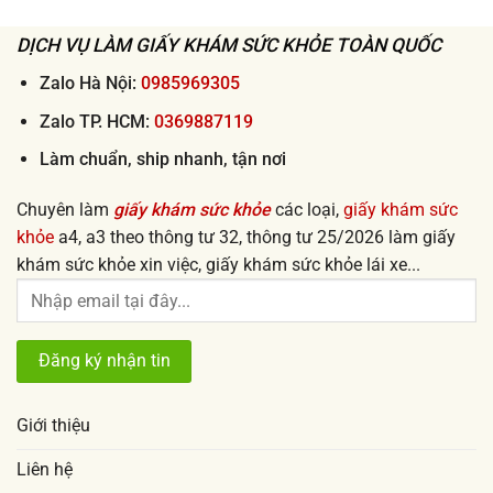
đi
rẻ
làm
từ
nhanh
50k
DỊCH VỤ LÀM GIẤY KHÁM SỨC KHỎE TOÀN QUỐC
lấy
ngay
uy
tín
Zalo Hà Nội:
0985969305
2026
Zalo TP. HCM:
0369887119
Làm chuẩn, ship nhanh, tận nơi
Chuyên làm
giấy khám sức khỏe
các loại,
giấy khám sức
khỏe
a4, a3 theo thông tư 32, thông tư 25/2026 làm giấy
khám sức khỏe xin việc, giấy khám sức khỏe lái xe...
Giới thiệu
Liên hệ