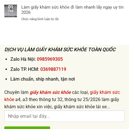
uy
Địa
sức
tư
tín
chỉ
01
Làm giấy khám sức khỏe đi làm nhanh lấy ngay uy tín
khỏe
32
mua
Th6
2026
tận
khi
giấy
nơi
xin
ở
Chức năng bình luận bị tắt
khám
2026
việc
Làm
sức
lấy
giấy
khỏe
ngay
khám
xin
sức
việc
khỏe
uy
đi
DỊCH VỤ LÀM GIẤY KHÁM SỨC KHỎE TOÀN QUỐC
tín
làm
giá
nhanh
Zalo Hà Nội:
0985969305
rẻ
lấy
từ
ngay
Zalo TP. HCM:
0369887119
50k
uy
tín
Làm chuẩn, ship nhanh, tận nơi
2026
Chuyên làm
giấy khám sức khỏe
các loại,
giấy khám sức
khỏe
a4, a3 theo thông tư 32, thông tư 25/2026 làm giấy
khám sức khỏe xin việc, giấy khám sức khỏe lái xe...