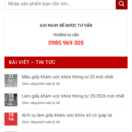
GỌI NGAY ĐỂ ĐƯỢC TƯ VẤN
Hotline tư vấn
0985 969 305
BÀI VIẾT – TIN TỨC
21
Mẫu giấy khám sức khỏe thông tư 25 mới nhất
Th7
ở
Chức năng bình luận bị tắt
Mẫu
giấy
15
Làm giấy khám sức khỏe thông tư 25/2026 mới nhất
khám
Th7
ở
Chức năng bình luận bị tắt
sức
Làm
khỏe
giấy
thông
15
dịch vụ làm giấy khám sức khỏe a3 có giáp lai
khám
tư
Th6
ở
Chức năng bình luận bị tắt
sức
25
dịch
khỏe
mới
vụ