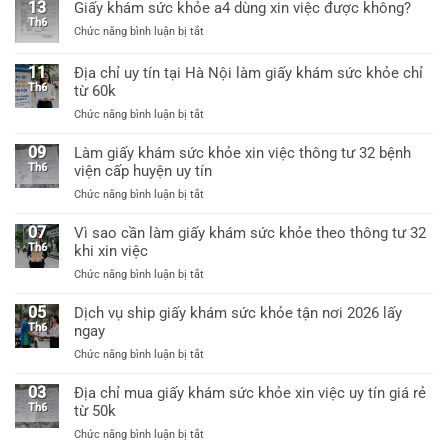
thông
13
Giấy khám sức khỏe a4 dùng xin việc được không?
nhất
làm
tư
Th6
ở
Chức năng bình luận bị tắt
giấy
25/2026
Giấy
khám
mới
khám
sức
11
Địa chỉ uy tín tại Hà Nội làm giấy khám sức khỏe chỉ
nhất
sức
khỏe
Th6
từ 60k
khỏe
a3
ở
Chức năng bình luận bị tắt
a4
có
Địa
dùng
giáp
chỉ
09
xin
Làm giấy khám sức khỏe xin việc thông tư 32 bệnh
lai
uy
việc
Th6
viện cấp huyện uy tín
tín
được
ở
Chức năng bình luận bị tắt
tại
không?
Làm
Hà
giấy
07
Vì sao cần làm giấy khám sức khỏe theo thông tư 32
Nội
khám
Th6
khi xin việc
làm
sức
giấy
ở
Chức năng bình luận bị tắt
khỏe
khám
Vì
xin
sức
sao
05
Dịch vụ ship giấy khám sức khỏe tận nơi 2026 lấy
việc
khỏe
cần
Th6
ngay
thông
chỉ
làm
tư
từ
ở
Chức năng bình luận bị tắt
giấy
32
60k
Dịch
khám
bệnh
vụ
03
Địa chỉ mua giấy khám sức khỏe xin việc uy tín giá rẻ
sức
viện
ship
Th6
từ 50k
khỏe
cấp
giấy
theo
huyện
ở
Chức năng bình luận bị tắt
khám
thông