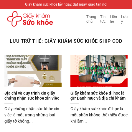
Bỏ
Giấy khám sức khỏe lấy ngay, đặt ngay, giao tận nơi
qua
Trang
Tin
Liên
Lưu
nội
chủ
tức
hệ
ý
dung
LƯU TRỮ THẺ:
GIẤY KHÁM SỨC KHỎE SHIP COD
Địa chỉ và quy trình xin giấy
Giấy khám sức khỏe đi học là
chứng nhận sức khỏe xin việc
gì? Danh mục và địa chỉ khám
Giấy chứng nhận sức khỏe xin
Giấy khám sức khỏe đi học là
việc là một trong những loại
một phần không thể thiếu được
giấy tờ không...
khi làm...