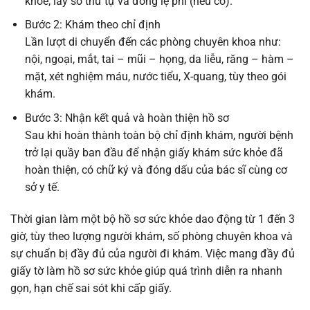
khỏe, lấy số thứ tự và đóng lệ phí (nếu có).
Bước 2: Khám theo chỉ định
Lần lượt di chuyển đến các phòng chuyên khoa như:
nội, ngoại, mắt, tai – mũi – họng, da liễu, răng – hàm –
mặt, xét nghiệm máu, nước tiểu, X-quang, tùy theo gói
khám.
Bước 3: Nhận kết quả và hoàn thiện hồ sơ
Sau khi hoàn thành toàn bộ chỉ định khám, người bệnh
trở lại quầy ban đầu để nhận giấy khám sức khỏe đã
hoàn thiện, có chữ ký và đóng dấu của bác sĩ cùng cơ
sở y tế.
Thời gian làm một bộ hồ sơ sức khỏe dao động từ 1 đến 3
giờ, tùy theo lượng người khám, số phòng chuyên khoa và
sự chuẩn bị đầy đủ của người đi khám. Việc mang đầy đủ
giấy tờ làm hồ sơ sức khỏe giúp quá trình diễn ra nhanh
gọn, hạn chế sai sót khi cấp giấy.