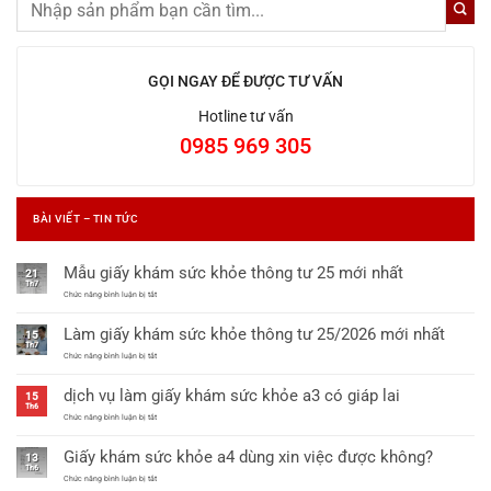
GỌI NGAY ĐỂ ĐƯỢC TƯ VẤN
Hotline tư vấn
0985 969 305
BÀI VIẾT – TIN TỨC
Mẫu giấy khám sức khỏe thông tư 25 mới nhất
21
Th7
ở
Chức năng bình luận bị tắt
Mẫu
giấy
Làm giấy khám sức khỏe thông tư 25/2026 mới nhất
khám
15
sức
Th7
khỏe
ở
Chức năng bình luận bị tắt
thông
Làm
tư
giấy
dịch vụ làm giấy khám sức khỏe a3 có giáp lai
25
khám
15
mới
sức
Th6
nhất
khỏe
ở
Chức năng bình luận bị tắt
thông
dịch
tư
vụ
Giấy khám sức khỏe a4 dùng xin việc được không?
25/2026
làm
13
mới
giấy
Th6
nhất
khám
ở
Chức năng bình luận bị tắt
sức
Giấy