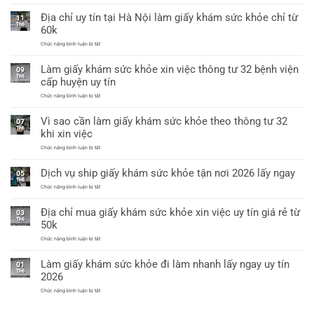
khỏe
khám
Địa chỉ uy tín tại Hà Nội làm giấy khám sức khỏe chỉ từ
a3
sức
11
có
khỏe
Th6
60k
giáp
a4
lai
dùng
ở
Chức năng bình luận bị tắt
xin
Địa
việc
chỉ
được
Làm giấy khám sức khỏe xin việc thông tư 32 bệnh viện
uy
09
không?
tín
Th6
cấp huyện uy tín
tại
Hà
ở
Chức năng bình luận bị tắt
Nội
Làm
làm
giấy
giấy
Vì sao cần làm giấy khám sức khỏe theo thông tư 32
khám
07
khám
sức
Th6
sức
khi xin việc
khỏe
khỏe
xin
chỉ
ở
Chức năng bình luận bị tắt
việc
từ
Vì
thông
60k
sao
tư
Dịch vụ ship giấy khám sức khỏe tận nơi 2026 lấy ngay
cần
05
32
làm
Th6
bệnh
giấy
ở
Chức năng bình luận bị tắt
viện
khám
Dịch
cấp
sức
vụ
huyện
Địa chỉ mua giấy khám sức khỏe xin việc uy tín giá rẻ từ
khỏe
ship
uy
03
theo
giấy
tín
Th6
50k
thông
khám
tư
sức
ở
Chức năng bình luận bị tắt
32
khỏe
Địa
khi
tận
chỉ
xin
nơi
Làm giấy khám sức khỏe đi làm nhanh lấy ngay uy tín
mua
việc
01
2026
giấy
Th6
lấy
2026
khám
ngay
sức
ở
Chức năng bình luận bị tắt
khỏe
Làm
xin
giấy
việc
khám