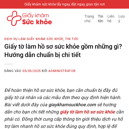
Bỏ
Giấy khám sức khỏe lấy ngay, đặt ngay, giao tận nơi
qua
Trang
Tin
Liên
Lưu
nội
chủ
tức
hệ
ý
dung
DỊCH VỤ LÀM GIẤY KHÁM SỨC KHỎE
,
TIN TỨC
Giấy tờ làm hồ sơ sức khỏe gồm những gì?
Hướng dẫn chuẩn bị chi tiết
ĐĂNG VÀO
05/05/2025
BỞI
ADMINISTRATOR
Để hoàn thiện hồ sơ sức khỏe, bạn cần chuẩn bị đầy đủ
giấy tờ cá nhân và các mẫu đơn theo quy định hiện hành.
Bài viết dưới đây của
giaykhamsuckhoe.com
sẽ hướng
dẫn cho bạn chi tiết những
giấy tờ làm hồ sơ sức khỏe
cần
phải có. Đồng thời cung cấp thông tin giới thiệu dịch vụ hỗ
trợ làm nhanh hồ sơ sức khỏe đúng quy định, hợp lệ để