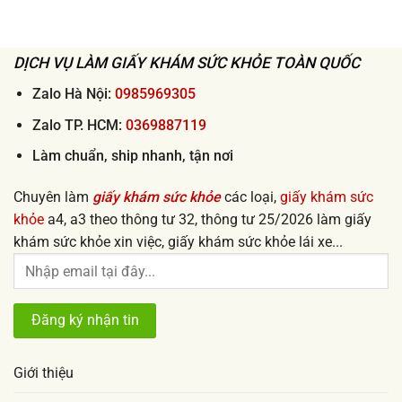
uy
sức
tín
khỏe
giá
đi
rẻ
làm
từ
nhanh
50k
DỊCH VỤ LÀM GIẤY KHÁM SỨC KHỎE TOÀN QUỐC
lấy
ngay
uy
tín
Zalo Hà Nội:
0985969305
2026
Zalo TP. HCM:
0369887119
Làm chuẩn, ship nhanh, tận nơi
Chuyên làm
giấy khám sức khỏe
các loại,
giấy khám sức
khỏe
a4, a3 theo thông tư 32, thông tư 25/2026 làm giấy
khám sức khỏe xin việc, giấy khám sức khỏe lái xe...
Giới thiệu