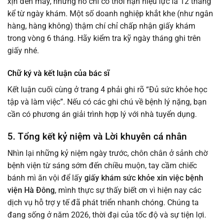
xịn đến mấy, nhưng nó chỉ có thời hạn hiệu lực là 12 tháng
kể từ ngày khám. Một số doanh nghiệp khắt khe (như ngân
hàng, hàng không) thậm chí chỉ chấp nhận giấy khám
trong vòng 6 tháng. Hãy kiểm tra kỹ ngày tháng ghi trên
giấy nhé.
Chữ ký và kết luận của bác sĩ
Kết luận cuối cùng ở trang 4 phải ghi rõ “Đủ sức khỏe học
tập và làm việc”. Nếu có các ghi chú về bệnh lý nặng, bạn
cần có phương án giải trình hợp lý với nhà tuyển dụng.
5. Tổng kết kỷ niệm và Lời khuyên cá nhân
Nhìn lại những kỷ niệm ngày trước, chôn chân ở sảnh chờ
bệnh viện từ sáng sớm đến chiều muộn, tay cầm chiếc
bánh mì ăn vội để lấy
giấy khám sức khỏe xin việc bệnh
viện Hà Đông
, mình thực sự thấy biết ơn vì hiện nay các
dịch vụ hỗ trợ y tế đã phát triển nhanh chóng. Chúng ta
đang sống ở năm 2026, thời đại của tốc độ và sự tiện lợi.