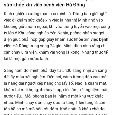
sức khỏe xin việc bệnh viện Hà Đông
Kinh nghiệm xương máu của mình là: Đừng bao giờ nghĩ
việc đi khám sức khỏe xin việc là nhanh! Mình nhớ vào
khoảng giữa năm ngoái, khi vừa trúng tuyển vào một công
ty lớn ở Khu công nghiệp Yên Nghĩa, phòng nhân sự gọi
điện giục phải nộp gấp
giấy khám sức khỏe xin việc bệnh
viện Hà Đông
trong vòng 24 giờ. Mình đinh ninh rằng chỉ
cần chạy ù ra viện, khám vài vòng là xong. Nhưng thực tế
lại là một gáo nước lạnh.
Sáng hôm đó, mình phải dậy từ 5h30 sáng, nhịn ăn sáng
để lấy máu xét nghiệm. Đến nơi, cảnh tượng đập vào mắt
là hàng dài người xếp hàng chờ lấy số. Nào là khám mắt,
khám tai mũi họng, đo huyết áp, siêu âm, xét nghiệm máu,
nước tiểu… Mỗi phòng ban lại nằm ở một khu vực khác
nhau. Mình chạy đôn chạy đáo từ tầng 1 lên tầng 3, cầm
tập hồ sơ mà mồ hôi ướt đẫm. Khổ nhất là khâu chờ đợi