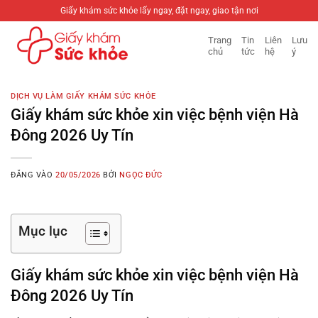
Bỏ
Giấy khám sức khỏe lấy ngay, đặt ngay, giao tận nơi
qua
Trang
Tin
Liên
Lưu
nội
chủ
tức
hệ
ý
dung
DỊCH VỤ LÀM GIẤY KHÁM SỨC KHỎE
Giấy khám sức khỏe xin việc bệnh viện Hà
Đông 2026 Uy Tín
ĐĂNG VÀO
20/05/2026
BỞI
NGỌC ĐỨC
Mục lục
Giấy khám sức khỏe xin việc bệnh viện Hà
Đông 2026 Uy Tín