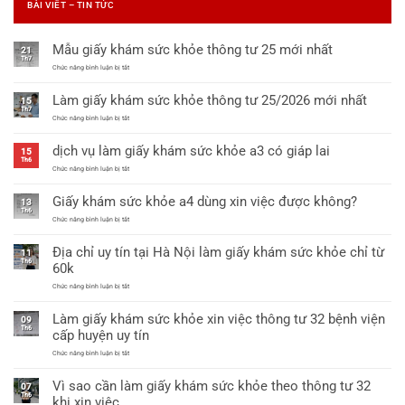
BÀI VIẾT – TIN TỨC
Mẫu giấy khám sức khỏe thông tư 25 mới nhất
21
Th7
ở
Chức năng bình luận bị tắt
Mẫu
giấy
Làm giấy khám sức khỏe thông tư 25/2026 mới nhất
khám
15
sức
Th7
khỏe
ở
Chức năng bình luận bị tắt
thông
Làm
tư
giấy
dịch vụ làm giấy khám sức khỏe a3 có giáp lai
25
khám
15
mới
sức
Th6
nhất
khỏe
ở
Chức năng bình luận bị tắt
thông
dịch
tư
vụ
Giấy khám sức khỏe a4 dùng xin việc được không?
25/2026
làm
13
mới
giấy
Th6
nhất
khám
ở
Chức năng bình luận bị tắt
sức
Giấy
khỏe
khám
Địa chỉ uy tín tại Hà Nội làm giấy khám sức khỏe chỉ từ
a3
sức
11
có
khỏe
Th6
60k
giáp
a4
lai
dùng
ở
Chức năng bình luận bị tắt
xin
Địa
việc
chỉ
được
Làm giấy khám sức khỏe xin việc thông tư 32 bệnh viện
uy
09
không?
tín
Th6
cấp huyện uy tín
tại
Hà
ở
Chức năng bình luận bị tắt
Nội
Làm
làm
giấy
giấy
Vì sao cần làm giấy khám sức khỏe theo thông tư 32
khám
07
khám
sức
Th6
sức
khi xin việc
khỏe