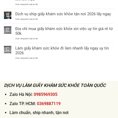
khỏe
xin
chỉ
ở
Chức năng bình luận bị tắt
việc
từ
Vì
thông
60k
sao
tư
Dịch vụ ship giấy khám sức khỏe tận nơi 2026 lấy ngay
cần
05
32
làm
Th6
bệnh
giấy
ở
Chức năng bình luận bị tắt
viện
khám
Dịch
cấp
sức
vụ
huyện
Địa chỉ mua giấy khám sức khỏe xin việc uy tín giá rẻ từ
khỏe
ship
uy
03
theo
giấy
tín
Th6
50k
thông
khám
tư
sức
ở
Chức năng bình luận bị tắt
32
khỏe
Địa
khi
tận
chỉ
xin
nơi
Làm giấy khám sức khỏe đi làm nhanh lấy ngay uy tín
mua
việc
01
2026
giấy
Th6
lấy
2026
khám
ngay
sức
ở
Chức năng bình luận bị tắt
khỏe
Làm
xin
giấy
việc
khám
uy
sức
tín
khỏe
giá
đi
rẻ
làm
từ
nhanh
50k
DỊCH VỤ LÀM GIẤY KHÁM SỨC KHỎE TOÀN QUỐC
lấy
ngay
uy
tín
Zalo Hà Nội:
0985969305
2026
Zalo TP. HCM:
0369887119
Làm chuẩn, ship nhanh, tận nơi