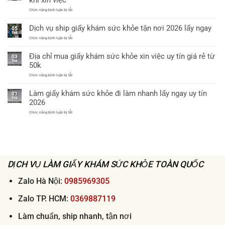
khỏe
xin
chỉ
ở
Chức năng bình luận bị tắt
việc
từ
Vì
thông
60k
sao
tư
Dịch vụ ship giấy khám sức khỏe tận nơi 2026 lấy ngay
cần
05
32
làm
Th6
bệnh
giấy
ở
Chức năng bình luận bị tắt
viện
khám
Dịch
cấp
sức
vụ
huyện
Địa chỉ mua giấy khám sức khỏe xin việc uy tín giá rẻ từ
khỏe
ship
uy
03
theo
giấy
tín
Th6
50k
thông
khám
tư
sức
ở
Chức năng bình luận bị tắt
32
khỏe
Địa
khi
tận
chỉ
xin
nơi
Làm giấy khám sức khỏe đi làm nhanh lấy ngay uy tín
mua
việc
01
2026
giấy
Th6
lấy
2026
khám
ngay
sức
ở
Chức năng bình luận bị tắt
khỏe
Làm
xin
giấy
việc
khám
uy
sức
tín
khỏe
giá
đi
rẻ
làm
từ
nhanh
50k
DỊCH VỤ LÀM GIẤY KHÁM SỨC KHỎE TOÀN QUỐC
lấy
ngay
uy
tín
Zalo Hà Nội:
0985969305
2026
Zalo TP. HCM:
0369887119
Làm chuẩn, ship nhanh, tận nơi