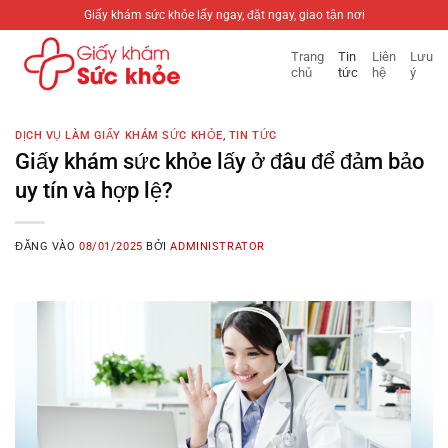
Bỏ
Giấy khám sức khỏe lấy ngay, đặt ngay, giao tận nơi
qua
Trang
Tin
Liên
Lưu
nội
chủ
tức
hệ
ý
dung
DỊCH VỤ LÀM GIẤY KHÁM SỨC KHỎE
,
TIN TỨC
Giấy khám sức khỏe lấy ở đâu để đảm bảo
uy tín và hợp lệ?
ĐĂNG VÀO
08/01/2025
BỞI
ADMINISTRATOR