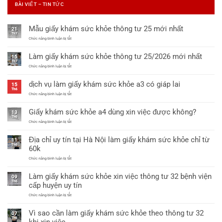
BÀI VIẾT – TIN TỨC
Mẫu giấy khám sức khỏe thông tư 25 mới nhất
21
Th7
ở
Chức năng bình luận bị tắt
Mẫu
giấy
Làm giấy khám sức khỏe thông tư 25/2026 mới nhất
khám
15
sức
Th7
khỏe
ở
Chức năng bình luận bị tắt
thông
Làm
tư
giấy
dịch vụ làm giấy khám sức khỏe a3 có giáp lai
25
khám
15
mới
sức
Th6
nhất
khỏe
ở
Chức năng bình luận bị tắt
thông
dịch
tư
vụ
Giấy khám sức khỏe a4 dùng xin việc được không?
25/2026
làm
13
mới
giấy
Th6
nhất
khám
ở
Chức năng bình luận bị tắt
sức
Giấy
khỏe
khám
Địa chỉ uy tín tại Hà Nội làm giấy khám sức khỏe chỉ từ
a3
sức
11
có
khỏe
Th6
60k
giáp
a4
lai
dùng
ở
Chức năng bình luận bị tắt
xin
Địa
việc
chỉ
được
Làm giấy khám sức khỏe xin việc thông tư 32 bệnh viện
uy
09
không?
tín
Th6
cấp huyện uy tín
tại
Hà
ở
Chức năng bình luận bị tắt
Nội
Làm
làm
giấy
giấy
Vì sao cần làm giấy khám sức khỏe theo thông tư 32
khám
07
khám
sức
Th6
sức
khi xin việc
khỏe