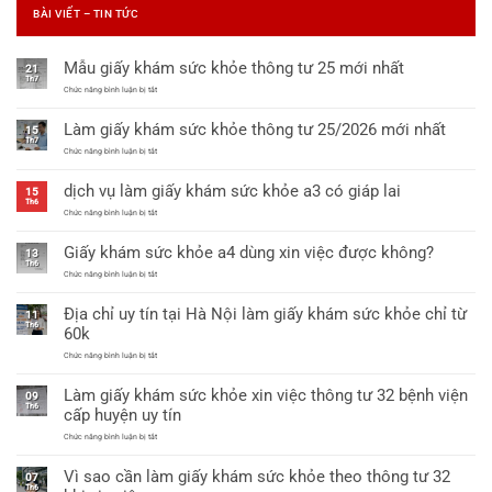
BÀI VIẾT – TIN TỨC
Mẫu giấy khám sức khỏe thông tư 25 mới nhất
21
Th7
ở
Chức năng bình luận bị tắt
Mẫu
giấy
Làm giấy khám sức khỏe thông tư 25/2026 mới nhất
khám
15
sức
Th7
khỏe
ở
Chức năng bình luận bị tắt
thông
Làm
tư
giấy
dịch vụ làm giấy khám sức khỏe a3 có giáp lai
25
khám
15
mới
sức
Th6
nhất
khỏe
ở
Chức năng bình luận bị tắt
thông
dịch
tư
vụ
Giấy khám sức khỏe a4 dùng xin việc được không?
25/2026
làm
13
mới
giấy
Th6
nhất
khám
ở
Chức năng bình luận bị tắt
sức
Giấy
khỏe
khám
Địa chỉ uy tín tại Hà Nội làm giấy khám sức khỏe chỉ từ
a3
sức
11
có
khỏe
Th6
60k
giáp
a4
lai
dùng
ở
Chức năng bình luận bị tắt
xin
Địa
việc
chỉ
được
Làm giấy khám sức khỏe xin việc thông tư 32 bệnh viện
uy
09
không?
tín
Th6
cấp huyện uy tín
tại
Hà
ở
Chức năng bình luận bị tắt
Nội
Làm
làm
giấy
giấy
Vì sao cần làm giấy khám sức khỏe theo thông tư 32
khám
07
khám
sức
Th6
sức