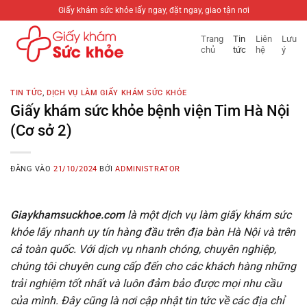
Bỏ
Giấy khám sức khỏe lấy ngay, đặt ngay, giao tận nơi
qua
Trang
Tin
Liên
Lưu
nội
chủ
tức
hệ
ý
dung
TIN TỨC
,
DỊCH VỤ LÀM GIẤY KHÁM SỨC KHỎE
Giấy khám sức khỏe bệnh viện Tim Hà Nội
(Cơ sở 2)
ĐĂNG VÀO
21/10/2024
BỞI
ADMINISTRATOR
Giaykhamsuckhoe.com
là một dịch vụ làm giấy khám sức
khỏe lấy nhanh uy tín hàng đầu trên địa bàn Hà Nội và trên
cả toàn quốc. Với dịch vụ nhanh chóng, chuyên nghiệp,
chúng tôi chuyên cung cấp đến cho các khách hàng những
trải nghiệm tốt nhất và luôn đảm bảo được mọi nhu cầu
của mình. Đây cũng là nơi cập nhật tin tức về các địa chỉ