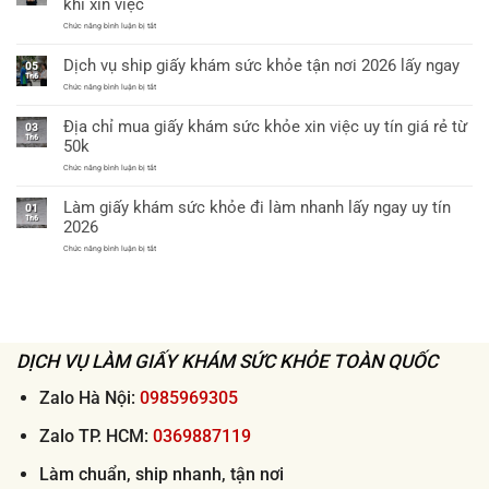
khi xin việc
khỏe
khỏe
xin
chỉ
ở
Chức năng bình luận bị tắt
việc
từ
Vì
thông
60k
sao
tư
Dịch vụ ship giấy khám sức khỏe tận nơi 2026 lấy ngay
cần
05
32
làm
Th6
bệnh
giấy
ở
Chức năng bình luận bị tắt
viện
khám
Dịch
cấp
sức
vụ
huyện
Địa chỉ mua giấy khám sức khỏe xin việc uy tín giá rẻ từ
khỏe
ship
uy
03
theo
giấy
tín
Th6
50k
thông
khám
tư
sức
ở
Chức năng bình luận bị tắt
32
khỏe
Địa
khi
tận
chỉ
xin
nơi
Làm giấy khám sức khỏe đi làm nhanh lấy ngay uy tín
mua
việc
01
2026
giấy
Th6
lấy
2026
khám
ngay
sức
ở
Chức năng bình luận bị tắt
khỏe
Làm
xin
giấy
việc
khám
uy
sức
tín
khỏe
giá
đi
rẻ
làm
từ
nhanh
50k
DỊCH VỤ LÀM GIẤY KHÁM SỨC KHỎE TOÀN QUỐC
lấy
ngay
uy
tín
Zalo Hà Nội:
0985969305
2026
Zalo TP. HCM:
0369887119
Làm chuẩn, ship nhanh, tận nơi