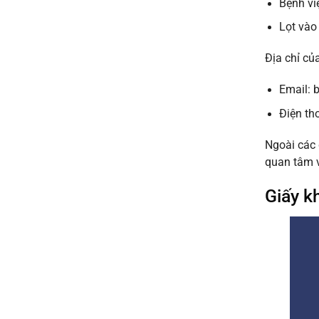
Bệnh vi
uy
khỏe
tín
đi
Lọt vào
giá
làm
rẻ
nhanh
từ
Địa chỉ củ
lấy
50k
ngay
uy
Email:
tín
2026
Điện th
Ngoài các 
quan tâm v
Giấy k