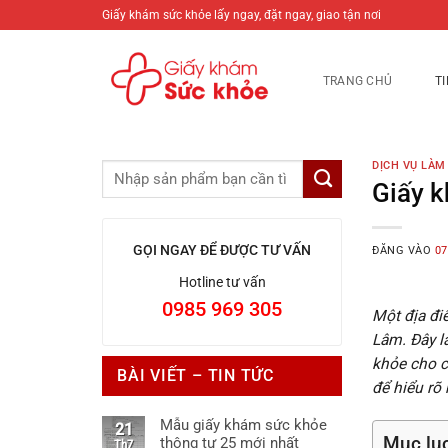
Bỏ
Giấy khám sức khỏe lấy ngay, đặt ngay, giao tận nơi
qua
nội
TRANG CHỦ
T
dung
DỊCH VỤ LÀM
Giấy k
GỌI NGAY ĐỂ ĐƯỢC TƯ VẤN
ĐĂNG VÀO
07
Hotline tư vấn
0985 969 305
Một địa đi
Lâm. Đây l
khỏe cho c
BÀI VIẾT – TIN TỨC
để hiểu rõ
Mẫu giấy khám sức khỏe
21
Mục lụ
thông tư 25 mới nhất
Th7