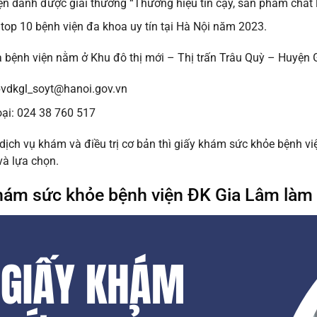
ện dành được giải thưởng “Thương hiệu tin cậy, sản phẩm chất
 top 10 bệnh viện đa khoa uy tín tại Hà Nội năm 2023.
a bệnh viện nằm ở Khu đô thị mới – Thị trấn Trâu Quỳ – Huyện
bvdkgl_soyt@hanoi.gov.vn
oại: 024 38 760 517
dịch vụ khám và điều trị cơ bản thì giấy khám sức khỏe bệnh v
à lựa chọn.
hám sức khỏe bệnh viện ĐK Gia Lâm làm