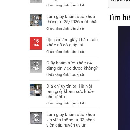
ở
Chức năng bình luận bị tắt
Mẫu
Tìm hi
giấy
Làm giấy khám sức khỏe
15
khám
thông tư 25/2026 mới nhất
Th7
sức
ở
Chức năng bình luận bị tắt
khỏe
Làm
thông
giấy
dịch vụ làm giấy khám sức
tư
15
khám
khỏe a3 có giáp lai
25
Th6
sức
mới
ở
Chức năng bình luận bị tắt
khỏe
nhất
dịch
thông
vụ
Giấy khám sức khỏe a4
tư
13
làm
dùng xin việc được không?
25/2026
Th6
giấy
mới
ở
Chức năng bình luận bị tắt
khám
nhất
Giấy
sức
khám
Địa chỉ uy tín tại Hà Nội
khỏe
11
sức
làm giấy khám sức khỏe
a3
Th6
khỏe
chỉ từ 60k
có
a4
giáp
ở
Chức năng bình luận bị tắt
dùng
lai
Địa
xin
chỉ
Làm giấy khám sức khỏe
việc
09
uy
xin việc thông tư 32 bệnh
được
Th6
tín
không?
viện cấp huyện uy tín
tại