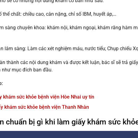
 nó sẽ có những nội dung khám cơ bản như sau:
ố thể chất: chiều cao, cân nặng, chỉ số IBM, huyết áp,…
m sàng chuyên khoa: khám nội, khám ngoại, khám răng hàm mặt
 lâm sàng: Làm các xét nghiệm máu, nước tiểu; Chụp chiếu Xq
àn thành các nội dung khám và được kết luận, bác sĩ sẽ trả gi
n như mục đích ban đầu.
o:
y khám sức khỏe bệnh viện Hòe Nhai uy tín
ấy khám sức khỏe bệnh viện Thanh Nhàn
n chuẩn bị gì khi làm giấy khám sức khỏ