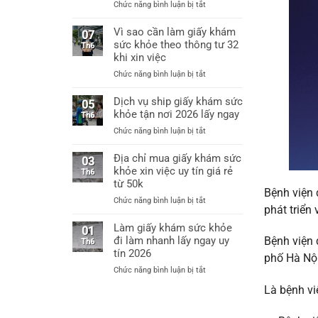
ở
Chức năng bình luận bị tắt
Hà
Làm
Nội
giấy
Vì sao cần làm giấy khám
làm
07
khám
sức khỏe theo thông tư 32
giấy
Th6
sức
khám
khi xin việc
khỏe
sức
ở
Chức năng bình luận bị tắt
xin
khỏe
Vì
việc
chỉ
sao
Dịch vụ ship giấy khám sức
thông
05
từ
cần
khỏe tận nơi 2026 lấy ngay
tư
Th6
60k
làm
32
ở
Chức năng bình luận bị tắt
giấy
bệnh
Dịch
khám
viện
vụ
Địa chỉ mua giấy khám sức
sức
03
cấp
ship
khỏe xin việc uy tín giá rẻ
khỏe
Th6
huyện
giấy
từ 50k
theo
uy
khám
Bệnh viện 
thông
tín
ở
Chức năng bình luận bị tắt
sức
tư
phát triển
Địa
khỏe
32
chỉ
Làm giấy khám sức khỏe
tận
01
khi
mua
đi làm nhanh lấy ngay uy
nơi
Bệnh viện
Th6
xin
giấy
2026
tín 2026
việc
phố Hà Nội
khám
lấy
ở
Chức năng bình luận bị tắt
sức
ngay
Làm
khỏe
Là bệnh vi
giấy
xin
khám
việc
sức