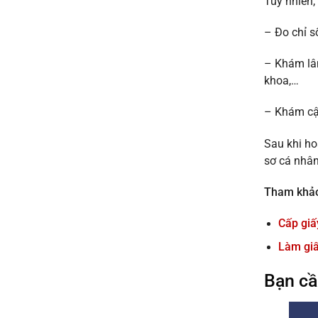
Tuy nhiên,
– Đo chỉ s
– Khám lâ
khoa,…
– Khám cận
Sau khi ho
sơ cá nhâ
Tham khả
Cấp giấ
Làm gi
Bạn cầ