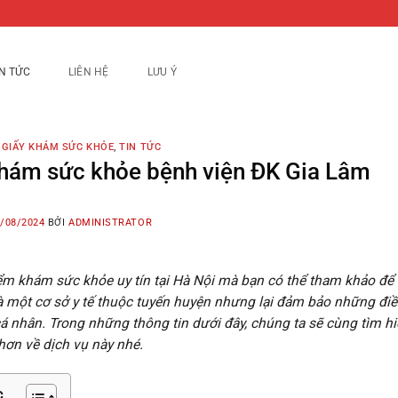
IN TỨC
LIÊN HỆ
LƯU Ý
 GIẤY KHÁM SỨC KHỎE
,
TIN TỨC
hám sức khỏe bệnh viện ĐK Gia Lâm
/08/2024
BỞI
ADMINISTRATOR
ểm khám sức khỏe uy tín tại Hà Nội mà bạn có thể tham khảo để 
à một cơ sở y tế thuộc tuyến huyện nhưng lại đảm bảo những điều
á nhân. Trong những thông tin dưới đây, chúng ta sẽ cùng tìm hi
 hơn về dịch vụ này nhé.
c