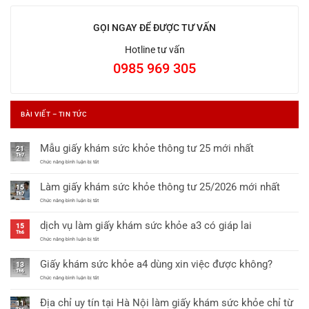
GỌI NGAY ĐỂ ĐƯỢC TƯ VẤN
Hotline tư vấn
0985 969 305
BÀI VIẾT – TIN TỨC
Mẫu giấy khám sức khỏe thông tư 25 mới nhất
21
Th7
ở
Chức năng bình luận bị tắt
Mẫu
giấy
Làm giấy khám sức khỏe thông tư 25/2026 mới nhất
khám
15
sức
Th7
khỏe
ở
Chức năng bình luận bị tắt
thông
Làm
tư
giấy
dịch vụ làm giấy khám sức khỏe a3 có giáp lai
25
khám
15
mới
sức
Th6
nhất
khỏe
ở
Chức năng bình luận bị tắt
thông
dịch
tư
vụ
Giấy khám sức khỏe a4 dùng xin việc được không?
25/2026
làm
13
mới
giấy
Th6
nhất
khám
ở
Chức năng bình luận bị tắt
sức
Giấy
khỏe
khám
Địa chỉ uy tín tại Hà Nội làm giấy khám sức khỏe chỉ từ
a3
sức
11
có
khỏe