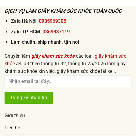
rẻ
làm
từ
nhanh
50k
DỊCH VỤ LÀM GIẤY KHÁM SỨC KHỎE TOÀN QUỐC
lấy
ngay
uy
tín
Zalo Hà Nội:
0985969305
2026
Zalo TP. HCM:
0369887119
Làm chuẩn, ship nhanh, tận nơi
Chuyên làm
giấy khám sức khỏe
các loại,
giấy khám sức
khỏe
a4, a3 theo thông tư 32, thông tư 25/2026 làm giấy
khám sức khỏe xin việc, giấy khám sức khỏe lái xe...
Giới thiệu
Liên hệ