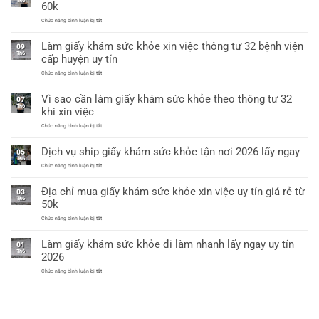
Th6
60k
giáp
a4
lai
dùng
ở
Chức năng bình luận bị tắt
xin
Địa
việc
chỉ
được
Làm giấy khám sức khỏe xin việc thông tư 32 bệnh viện
uy
09
không?
tín
Th6
cấp huyện uy tín
tại
Hà
ở
Chức năng bình luận bị tắt
Nội
Làm
làm
giấy
giấy
Vì sao cần làm giấy khám sức khỏe theo thông tư 32
khám
07
khám
sức
Th6
sức
khi xin việc
khỏe
khỏe
xin
chỉ
ở
Chức năng bình luận bị tắt
việc
từ
Vì
thông
60k
sao
tư
Dịch vụ ship giấy khám sức khỏe tận nơi 2026 lấy ngay
cần
05
32
làm
Th6
bệnh
giấy
ở
Chức năng bình luận bị tắt
viện
khám
Dịch
cấp
sức
vụ
huyện
Địa chỉ mua giấy khám sức khỏe xin việc uy tín giá rẻ từ
khỏe
ship
uy
03
theo
giấy
tín
Th6
50k
thông
khám
tư
sức
ở
Chức năng bình luận bị tắt
32
khỏe
Địa
khi
tận
chỉ
xin
nơi
Làm giấy khám sức khỏe đi làm nhanh lấy ngay uy tín
mua
việc
01
2026
giấy
Th6
lấy
2026
khám
ngay
sức
ở
Chức năng bình luận bị tắt
khỏe
Làm
xin
giấy
việc
khám
uy
sức
tín
khỏe
giá
đi