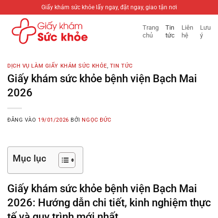
Bỏ
Giấy khám sức khỏe lấy ngay, đặt ngay, giao tận nơi
qua
Trang
Tin
Liên
Lưu
nội
chủ
tức
hệ
ý
dung
DỊCH VỤ LÀM GIẤY KHÁM SỨC KHỎE
,
TIN TỨC
Giấy khám sức khỏe bệnh viện Bạch Mai
2026
ĐĂNG VÀO
19/01/2026
BỞI
NGỌC ĐỨC
Mục lục
Giấy khám sức khỏe bệnh viện Bạch Mai
2026: Hướng dẫn chi tiết, kinh nghiệm thực
tế và quy trình mới nhất