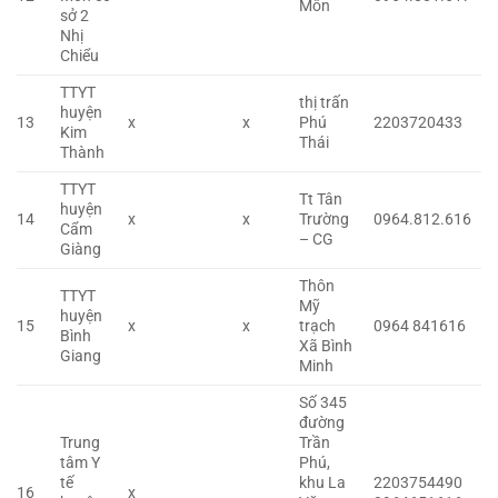
Môn
sở 2
Nhị
Chiểu
TTYT
thị trấn
huyện
13
x
x
Phú
2203720433
Kim
Thái
Thành
TTYT
Tt Tân
huyện
14
x
x
Trường
0964.812.616
Cẩm
– CG
Giàng
Thôn
TTYT
Mỹ
huyện
15
x
x
trạch
0964 841616
Bình
Xã Bình
Giang
Minh
Số 345
đường
Trung
Trần
tâm Y
Phú,
tế
khu La
2203754490
16
x