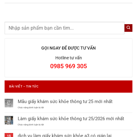
GỌI NGAY ĐỂ ĐƯỢC TƯ VẤN
Hotline tư vấn
0985 969 305
BÀI VIẾT – TIN TỨC
Mẫu giấy khám sức khỏe thông tư 25 mới nhất
21
Th7
ở
Chức năng bình luận bị tắt
Mẫu
giấy
Làm giấy khám sức khỏe thông tư 25/2026 mới nhất
khám
15
sức
Th7
khỏe
ở
Chức năng bình luận bị tắt
thông
Làm
tư
giấy
dịch vụ làm giấy khám sức khỏe a3 có giáp lai
25
khám
15