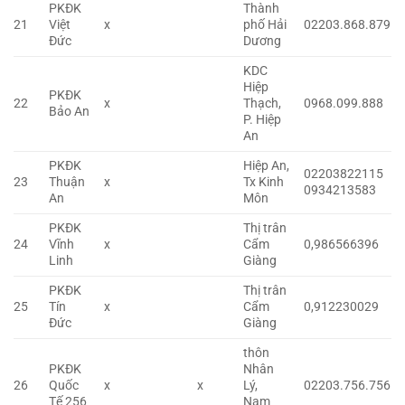
PKĐK
Thành
21
Việt
x
phố Hải
02203.868.879
Đức
Dương
KDC
Hiệp
PKĐK
22
x
Thạch,
0968.099.888
Bảo An
P. Hiệp
An
PKĐK
Hiệp An,
02203822115
23
Thuận
x
Tx Kinh
0934213583
An
Môn
PKĐK
Thị trân
24
Vĩnh
x
Cẩm
0,986566396
Linh
Giàng
PKĐK
Thị trân
25
Tín
x
Cẩm
0,912230029
Đức
Giàng
thôn
PKĐK
Nhân
26
Quốc
x
x
Lý,
02203.756.756
Tế 256
Nam