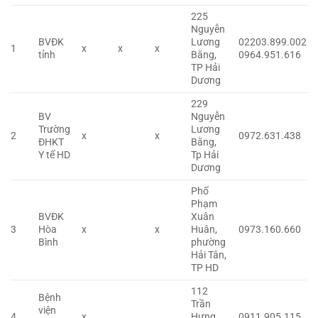
225
Nguyễn
BVĐK
Lương
02203.899.002
1
x
x
x
tỉnh
Bằng,
0964.951.616
TP Hải
Dương
229
BV
Nguyễn
Trường
Lương
2
x
x
0972.631.438
ĐHKT
Bằng,
Y tế HD
Tp Hải
Dương
Phố
Phạm
BVĐK
Xuân
3
Hòa
x
x
Huân,
0973.160.660
Bình
phường
Hải Tân,
TP HD
112
Bệnh
Trần
viện
4
x
Hưng
0911.905.115