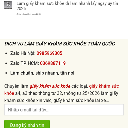
Làm giấy khám sức khỏe đi làm nhanh lấy ngay uy tín
mua
việc
01
2026
giấy
Th6
lấy
2026
khám
ngay
sức
ở
Chức năng bình luận bị tắt
khỏe
Làm
xin
giấy
việc
khám
uy
sức
tín
khỏe
giá
đi
rẻ
làm
từ
nhanh
50k
DỊCH VỤ LÀM GIẤY KHÁM SỨC KHỎE TOÀN QUỐC
lấy
ngay
uy
tín
Zalo Hà Nội:
0985969305
2026
Zalo TP. HCM:
0369887119
Làm chuẩn, ship nhanh, tận nơi
Chuyên làm
giấy khám sức khỏe
các loại,
giấy khám sức
khỏe
a4, a3 theo thông tư 32, thông tư 25/2026 làm giấy
khám sức khỏe xin việc, giấy khám sức khỏe lái xe...