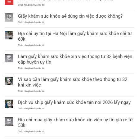
mới
sức
Th6
nhất
khỏe
ở
Chức năng bình luận bị tắt
thông
dịch
tư
vụ
Giấy khám sức khỏe a4 dùng xin việc được không?
25/2026
làm
13
mới
giấy
Th6
nhất
khám
ở
Chức năng bình luận bị tắt
sức
Giấy
khỏe
khám
Địa chỉ uy tín tại Hà Nội làm giấy khám sức khỏe chỉ từ
a3
sức
11
có
khỏe
Th6
60k
giáp
a4
lai
dùng
ở
Chức năng bình luận bị tắt
xin
Địa
việc
chỉ
được
Làm giấy khám sức khỏe xin việc thông tư 32 bệnh viện
uy
09
không?
tín
Th6
cấp huyện uy tín
tại
Hà
ở
Chức năng bình luận bị tắt
Nội
Làm
làm
giấy
giấy
Vì sao cần làm giấy khám sức khỏe theo thông tư 32
khám
07
khám
sức
Th6
sức
khi xin việc
khỏe
khỏe
xin
chỉ
ở
Chức năng bình luận bị tắt
việc
từ
Vì
thông
60k
sao
tư
Dịch vụ ship giấy khám sức khỏe tận nơi 2026 lấy ngay
cần
05
32
làm
Th6
bệnh
giấy
ở
Chức năng bình luận bị tắt
viện
khám
Dịch
cấp
sức
vụ
huyện
Địa chỉ mua giấy khám sức khỏe xin việc uy tín giá rẻ từ
khỏe
ship
uy
03
theo
giấy
tín
Th6
50k
thông
khám
tư
sức
ở
Chức năng bình luận bị tắt
32
khỏe
Địa
khi
tận
chỉ
xin
nơi