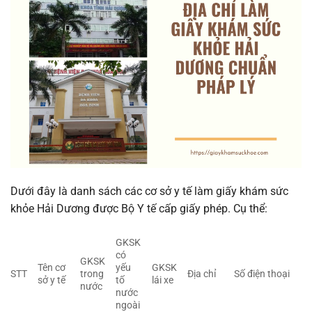
Dưới đây là danh sách các cơ sở y tế làm giấy khám sức
khỏe Hải Dương được Bộ Y tế cấp giấy phép. Cụ thể:
GKSK
có
GKSK
Tên cơ
yếu
GKSK
STT
trong
Địa chỉ
Số điện thoại
sở y tế
tố
lái xe
nước
nước
ngoài