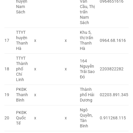
huyện
Văn
0964651616
Nam
Cầu, Thị
Sách
trấn
Nam
Sách
TTYT
Khu 5,
huyện
thị trấn
17
x
x
0964.68.1616
Thanh
Thanh
Hà
Hà
TTYT
164
Thành
Nguyễn
18
phố
x
x
2203822282
Trãi Sao
Chí
Đỏ
Linh
PKĐK
Thành
19
Thanh
x
phố Hải
02203.891.345
Bình
Dương
Ngô
PKĐK
Quyền,
20
Quốc
x
x
0.911268.115
Tân
Tế
Bình