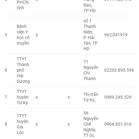
PHCN
Đạo,
tỉnh
TP HD
số 1
Bệnh
Thanh
viện Y
Niên,
5
x
962,041919
học cổ
P. Hải
truyền
Tân, TP
HD
TTYT
71
Thành
Nguyễn
6
phố
02203.893.596
Chí
Hải
Thanh
Dương
TTYT
Thị trấn
7
huyện
x
x
0989.245.529
Tứ Kỳ,
Tứ Kỳ
56
TTYT
Nguyễn
huyện
8
x
x
Chế
0964.831.616
Gia
Nghĩa,
Lộc
TT GL