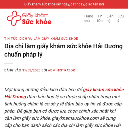
Bỏ
Giấy khám sức khỏe lấy ngay, đặt ngay, giao tận nơi
qua
Trang
Tin
Liên
Lưu
nội
chủ
tức
hệ
ý
dung
TIN TỨC
,
DỊCH VỤ LÀM GIẤY KHÁM SỨC KHỎE
Địa chỉ làm giấy khám sức khỏe Hải Dương
chuẩn pháp lý
ĐĂNG VÀO
31/03/2025
BỞI
ADMINISTRATOR
Một trong những điều kiện đầu tiên để
giấy khám sức khỏe
Hải Dương
đảm bảo hợp lệ và được chấp nhận trong mọi
tình huống chính là cơ sở y tế đảm bảo uy tín và được cấp
phép. Để giúp bạn có được lựa chọn chính xác nhất khi
cần làm giấy sức khỏe, giaykhamsuckhoe.com sẽ cung
cấp cho bạn danh sách các địa chỉ làm giấy sức khỏe Hải