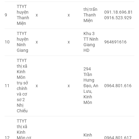
TTYT
thị trấn
huyện
091.18.696.81
9
x
x
Thanh
Thanh
0916.523.929
Miện
Miện
TTYT
Khu 3
huyện
TT Ninh
10
x
x
964691616
Ninh
Giang
Giang
HD
TTYT
thị xã
294
Kinh
Trần
Môn
Hưng
trụ sở
11
x
x
Đạo, An
0964.801.616
chính
Lưu,
và cơ
Kinh
sơ 2
Môn
Nhị
Chiểu
TTYT
thị xã
Kinh
Kinh
12
Môn cơ
0964.801.617