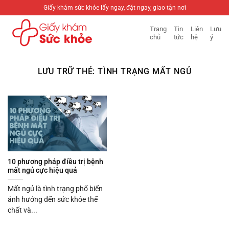
Bỏ
Giấy khám sức khỏe lấy ngay, đặt ngay, giao tận nơi
qua
Trang
Tin
Liên
Lưu
nội
chủ
tức
hệ
ý
dung
LƯU TRỮ THẺ:
TÌNH TRẠNG MẤT NGỦ
10 phương pháp điều trị bệnh
mất ngủ cực hiệu quả
Mất ngủ là tình trạng phổ biến
ảnh hưởng đến sức khỏe thể
chất và...