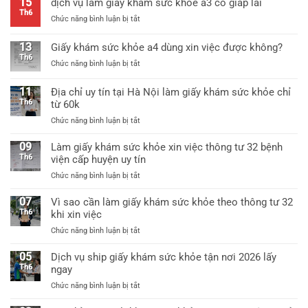
15
dịch vụ làm giấy khám sức khỏe a3 có giáp lai
khám
tư
Th6
ở
Chức năng bình luận bị tắt
sức
25
dịch
khỏe
mới
vụ
thông
13
Giấy khám sức khỏe a4 dùng xin việc được không?
nhất
làm
tư
Th6
ở
Chức năng bình luận bị tắt
giấy
25/2026
Giấy
khám
mới
khám
sức
11
Địa chỉ uy tín tại Hà Nội làm giấy khám sức khỏe chỉ
nhất
sức
khỏe
Th6
từ 60k
khỏe
a3
ở
Chức năng bình luận bị tắt
a4
có
Địa
dùng
giáp
chỉ
09
xin
Làm giấy khám sức khỏe xin việc thông tư 32 bệnh
lai
uy
việc
Th6
viện cấp huyện uy tín
tín
được
ở
Chức năng bình luận bị tắt
tại
không?
Làm
Hà
giấy
07
Vì sao cần làm giấy khám sức khỏe theo thông tư 32
Nội
khám
Th6
khi xin việc
làm
sức
giấy
ở
Chức năng bình luận bị tắt
khỏe
khám
Vì
xin
sức
sao
05
Dịch vụ ship giấy khám sức khỏe tận nơi 2026 lấy
việc
khỏe
cần
Th6
ngay
thông
chỉ
làm
tư
từ
ở
Chức năng bình luận bị tắt
giấy
32
60k
Dịch
khám
bệnh