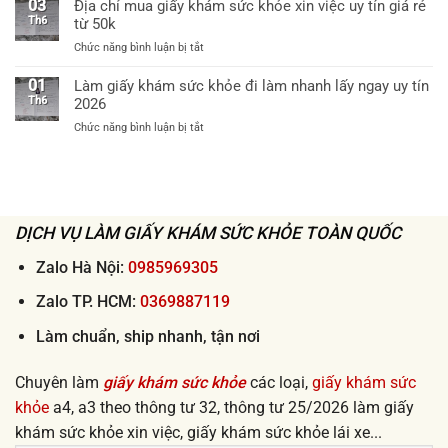
vụ
03
Địa chỉ mua giấy khám sức khỏe xin việc uy tín giá rẻ
sức
viện
ship
Th6
từ 50k
khỏe
cấp
giấy
theo
huyện
ở
Chức năng bình luận bị tắt
khám
thông
uy
Địa
sức
tư
tín
chỉ
01
Làm giấy khám sức khỏe đi làm nhanh lấy ngay uy tín
khỏe
32
mua
Th6
2026
tận
khi
giấy
nơi
xin
ở
Chức năng bình luận bị tắt
khám
2026
việc
Làm
sức
lấy
giấy
khỏe
ngay
khám
xin
sức
việc
khỏe
uy
đi
DỊCH VỤ LÀM GIẤY KHÁM SỨC KHỎE TOÀN QUỐC
tín
làm
giá
nhanh
Zalo Hà Nội:
0985969305
rẻ
lấy
từ
ngay
Zalo TP. HCM:
0369887119
50k
uy
tín
Làm chuẩn, ship nhanh, tận nơi
2026
Chuyên làm
giấy khám sức khỏe
các loại,
giấy khám sức
khỏe
a4, a3 theo thông tư 32, thông tư 25/2026 làm giấy
khám sức khỏe xin việc, giấy khám sức khỏe lái xe...