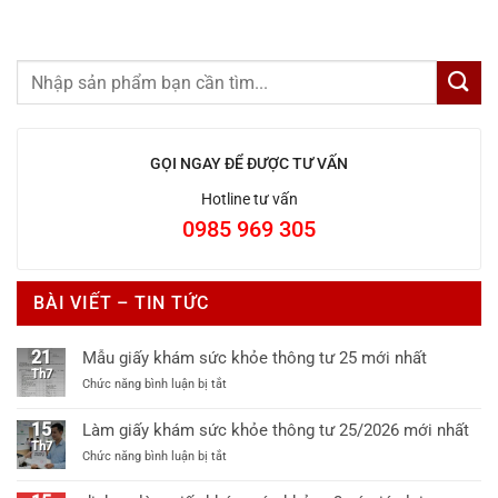
GỌI NGAY ĐỂ ĐƯỢC TƯ VẤN
Hotline tư vấn
0985 969 305
BÀI VIẾT – TIN TỨC
21
Mẫu giấy khám sức khỏe thông tư 25 mới nhất
Th7
ở
Chức năng bình luận bị tắt
Mẫu
giấy
15
Làm giấy khám sức khỏe thông tư 25/2026 mới nhất
khám
Th7
ở
Chức năng bình luận bị tắt
sức
Làm
khỏe
giấy
thông