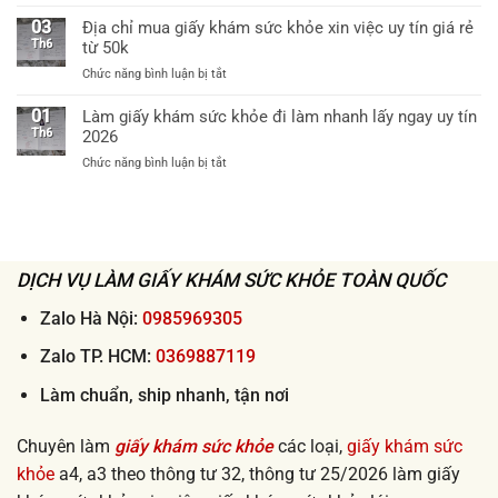
60k
Dịch
khám
bệnh
vụ
03
Địa chỉ mua giấy khám sức khỏe xin việc uy tín giá rẻ
sức
viện
ship
Th6
từ 50k
khỏe
cấp
giấy
theo
huyện
ở
Chức năng bình luận bị tắt
khám
thông
uy
Địa
sức
tư
tín
chỉ
01
Làm giấy khám sức khỏe đi làm nhanh lấy ngay uy tín
khỏe
32
mua
Th6
2026
tận
khi
giấy
nơi
xin
ở
Chức năng bình luận bị tắt
khám
2026
việc
Làm
sức
lấy
giấy
khỏe
ngay
khám
xin
sức
việc
khỏe
uy
đi
DỊCH VỤ LÀM GIẤY KHÁM SỨC KHỎE TOÀN QUỐC
tín
làm
giá
nhanh
Zalo Hà Nội:
0985969305
rẻ
lấy
từ
ngay
Zalo TP. HCM:
0369887119
50k
uy
tín
Làm chuẩn, ship nhanh, tận nơi
2026
Chuyên làm
giấy khám sức khỏe
các loại,
giấy khám sức
khỏe
a4, a3 theo thông tư 32, thông tư 25/2026 làm giấy