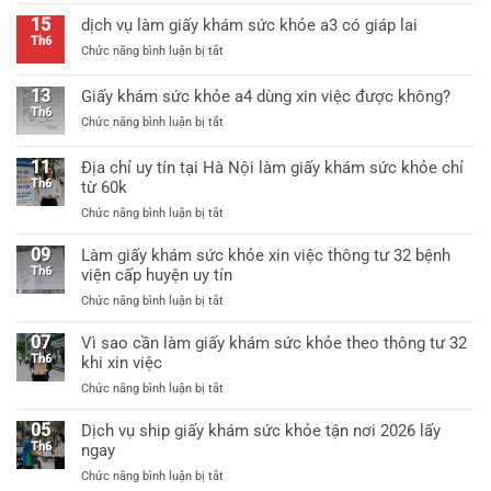
khỏe
giấy
thông
15
dịch vụ làm giấy khám sức khỏe a3 có giáp lai
khám
tư
Th6
ở
Chức năng bình luận bị tắt
sức
25
dịch
khỏe
mới
vụ
thông
13
Giấy khám sức khỏe a4 dùng xin việc được không?
nhất
làm
tư
Th6
ở
Chức năng bình luận bị tắt
giấy
25/2026
Giấy
khám
mới
khám
sức
11
Địa chỉ uy tín tại Hà Nội làm giấy khám sức khỏe chỉ
nhất
sức
khỏe
Th6
từ 60k
khỏe
a3
ở
Chức năng bình luận bị tắt
a4
có
Địa
dùng
giáp
chỉ
09
xin
Làm giấy khám sức khỏe xin việc thông tư 32 bệnh
lai
uy
việc
Th6
viện cấp huyện uy tín
tín
được
ở
Chức năng bình luận bị tắt
tại
không?
Làm
Hà
giấy
07
Vì sao cần làm giấy khám sức khỏe theo thông tư 32
Nội
khám
Th6
khi xin việc
làm
sức
giấy
ở
Chức năng bình luận bị tắt
khỏe
khám
Vì
xin
sức
sao
05
Dịch vụ ship giấy khám sức khỏe tận nơi 2026 lấy
việc
khỏe
cần
Th6
ngay
thông
chỉ
làm
tư
từ
ở
Chức năng bình luận bị tắt
giấy
32