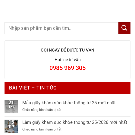
GỌI NGAY ĐỂ ĐƯỢC TƯ VẤN
Hotline tư vấn
0985 969 305
BÀI VIẾT – TIN TỨC
21
Mẫu giấy khám sức khỏe thông tư 25 mới nhất
Th7
ở
Chức năng bình luận bị tắt
Mẫu
giấy
15
Làm giấy khám sức khỏe thông tư 25/2026 mới nhất
khám
Th7
ở
Chức năng bình luận bị tắt
sức
Làm