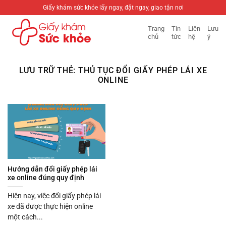
Bỏ
Giấy khám sức khỏe lấy ngay, đặt ngay, giao tận nơi
qua
Trang
Tin
Liên
Lưu
nội
chủ
tức
hệ
ý
dung
LƯU TRỮ THẺ:
THỦ TỤC ĐỔI GIẤY PHÉP LÁI XE
ONLINE
Hướng dẫn đổi giấy phép lái
xe online đúng quy định
Hiện nay, việc đổi giấy phép lái
xe đã được thực hiện online
một cách...