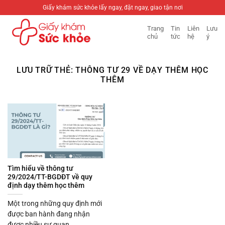
Bỏ
Giấy khám sức khỏe lấy ngay, đặt ngay, giao tận nơi
qua
Trang
Tin
Liên
Lưu
nội
chủ
tức
hệ
ý
dung
LƯU TRỮ THẺ:
THÔNG TƯ 29 VỀ DẠY THÊM HỌC
THÊM
Tìm hiểu về thông tư
29/2024/TT-BGDĐT về quy
định dạy thêm học thêm
Một trong những quy định mới
được ban hành đang nhận
được nhiều sự quan...