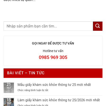
GỌI NGAY ĐỂ ĐƯỢC TƯ VẤN
Hotline tư vấn
0985 969 305
BÀI VIẾT – TIN TỨC
21
Mẫu giấy khám sức khỏe thông tư 25 mới nhất
Th7
ở
Chức năng bình luận bị tắt
Mẫu
giấy
15
Làm giấy khám sức khỏe thông tư 25/2026 mới nhất
khám
Th7
ở
Chức năng bình luận bị tắt