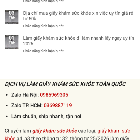
từ
ở
Chức năng bình luận bị tắt
giấy
32
60k
Dịch
khám
bệnh
vụ
03
Địa chỉ mua giấy khám sức khỏe xin việc uy tín giá rẻ
sức
viện
ship
Th6
từ 50k
khỏe
cấp
giấy
theo
huyện
ở
Chức năng bình luận bị tắt
khám
thông
uy
Địa
sức
tư
tín
chỉ
01
Làm giấy khám sức khỏe đi làm nhanh lấy ngay uy tín
khỏe
32
mua
Th6
2026
tận
khi
giấy
nơi
xin
ở
Chức năng bình luận bị tắt
khám
2026
việc
Làm
sức
lấy
giấy
khỏe
ngay
khám
xin
sức
việc
khỏe
uy
đi
DỊCH VỤ LÀM GIẤY KHÁM SỨC KHỎE TOÀN QUỐC
tín
làm
giá
nhanh
Zalo Hà Nội:
0985969305
rẻ
lấy
từ
ngay
Zalo TP. HCM:
0369887119
50k
uy
tín
Làm chuẩn, ship nhanh, tận nơi
2026
Chuyên làm
giấy khám sức khỏe
các loại,
giấy khám sức
khỏe
a4, a3 theo thông tư 32, thông tư 25/2026 làm giấy