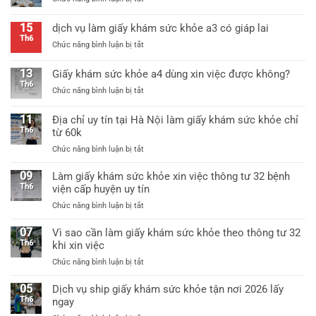
sức
Làm
khỏe
giấy
thông
15
dịch vụ làm giấy khám sức khỏe a3 có giáp lai
khám
tư
Th6
ở
Chức năng bình luận bị tắt
sức
25
dịch
khỏe
mới
vụ
thông
13
Giấy khám sức khỏe a4 dùng xin việc được không?
nhất
làm
tư
Th6
ở
Chức năng bình luận bị tắt
giấy
25/2026
Giấy
khám
mới
khám
sức
11
Địa chỉ uy tín tại Hà Nội làm giấy khám sức khỏe chỉ
nhất
sức
khỏe
Th6
từ 60k
khỏe
a3
ở
Chức năng bình luận bị tắt
a4
có
Địa
dùng
giáp
chỉ
09
xin
Làm giấy khám sức khỏe xin việc thông tư 32 bệnh
lai
uy
việc
Th6
viện cấp huyện uy tín
tín
được
ở
Chức năng bình luận bị tắt
tại
không?
Làm
Hà
giấy
07
Vì sao cần làm giấy khám sức khỏe theo thông tư 32
Nội
khám
Th6
khi xin việc
làm
sức
giấy
ở
Chức năng bình luận bị tắt
khỏe
khám
Vì
xin
sức
sao
05
Dịch vụ ship giấy khám sức khỏe tận nơi 2026 lấy
việc
khỏe
cần
Th6
ngay
thông
chỉ
làm
tư