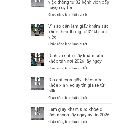
uy
Th6
việc thông tư 32 bệnh viện cấp
việc
tín
huyện uy tín
được
tại
không?
ở
Chức năng bình luận bị tắt
Hà
Làm
Nội
giấy
07
Vì sao cần làm giấy khám sức
làm
khám
Th6
khỏe theo thông tư 32 khi xin
giấy
sức
khám
việc
khỏe
sức
ở
Chức năng bình luận bị tắt
xin
khỏe
Vì
việc
chỉ
sao
05
Dịch vụ ship giấy khám sức
thông
từ
cần
Th6
khỏe tận nơi 2026 lấy ngay
tư
60k
làm
32
ở
Chức năng bình luận bị tắt
giấy
bệnh
Dịch
khám
viện
vụ
03
Địa chỉ mua giấy khám sức
sức
cấp
ship
Th6
khỏe xin việc uy tín giá rẻ từ
khỏe
huyện
giấy
50k
theo
uy
khám
thông
tín
ở
Chức năng bình luận bị tắt
sức
tư
Địa
khỏe
32
chỉ
01
Làm giấy khám sức khỏe đi
tận
khi
mua
Th6
làm nhanh lấy ngay uy tín 2026
nơi
xin
giấy
2026
việc
ở
Chức năng bình luận bị tắt
khám
lấy
Làm
sức
ngay
giấy
khỏe