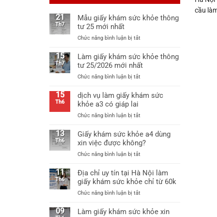
cầu làm
21
Mẫu giấy khám sức khỏe thông
Th7
tư 25 mới nhất
ở
Chức năng bình luận bị tắt
Mẫu
giấy
15
Làm giấy khám sức khỏe thông
khám
Th7
tư 25/2026 mới nhất
sức
ở
Chức năng bình luận bị tắt
khỏe
Làm
thông
giấy
15
dịch vụ làm giấy khám sức
tư
khám
Th6
khỏe a3 có giáp lai
25
sức
mới
ở
Chức năng bình luận bị tắt
khỏe
nhất
dịch
thông
vụ
13
Giấy khám sức khỏe a4 dùng
tư
làm
Th6
xin việc được không?
25/2026
giấy
mới
ở
Chức năng bình luận bị tắt
khám
nhất
Giấy
sức
khám
11
Địa chỉ uy tín tại Hà Nội làm
khỏe
sức
Th6
giấy khám sức khỏe chỉ từ 60k
a3
khỏe
có
ở
Chức năng bình luận bị tắt
a4
giáp
Địa
dùng
lai
chỉ
09
Làm giấy khám sức khỏe xin
xin