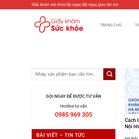
Bỏ
Giấy khám sức khỏe lấy ngay, đặt ngay, giao tận nơi
qua
nội
TRANG CHỦ
T
dung
GỌI NGAY ĐỂ ĐƯỢC TƯ VẤN
Hotline tư vấn
0985 969 305
Cách 
Nội nh
BÀI VIẾT – TIN TỨC
Hà Nội 