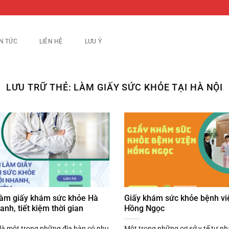
IN TỨC
LIÊN HỆ
LƯU Ý
LƯU TRỮ THẺ:
LÀM GIẤY SỨC KHỎE TẠI HÀ NỘI
làm giấy khám sức khỏe Hà
Giấy khám sức khỏe bệnh vi
anh, tiết kiệm thời gian
Hồng Ngọc
là một trong những địa bàn có nhu
Một trong những cơ sở y tế tư n