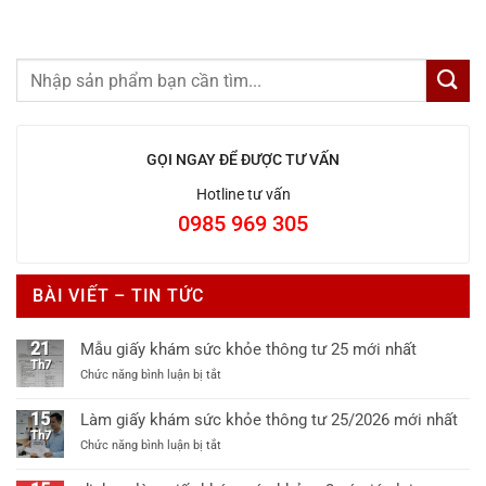
GỌI NGAY ĐỂ ĐƯỢC TƯ VẤN
Hotline tư vấn
0985 969 305
BÀI VIẾT – TIN TỨC
21
Mẫu giấy khám sức khỏe thông tư 25 mới nhất
Th7
ở
Chức năng bình luận bị tắt
Mẫu
giấy
15
Làm giấy khám sức khỏe thông tư 25/2026 mới nhất
khám
Th7
ở
Chức năng bình luận bị tắt
sức
Làm
khỏe
giấy
thông