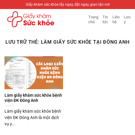
Bỏ
Giấy khám sức khỏe lấy ngay, đặt ngay, giao tận nơi
qua
Trang
Tin
Liên
Lưu
nội
chủ
tức
hệ
ý
dung
LƯU TRỮ THẺ:
LÀM GIẤY SỨC KHỎE TẠI ĐÔNG ANH
Làm giấy khám sức khỏe bệnh
viện ĐK Đông Anh
Làm giấy khám sức khỏe bệnh
viện ĐK Đông Anh là một dịch
vụ y...