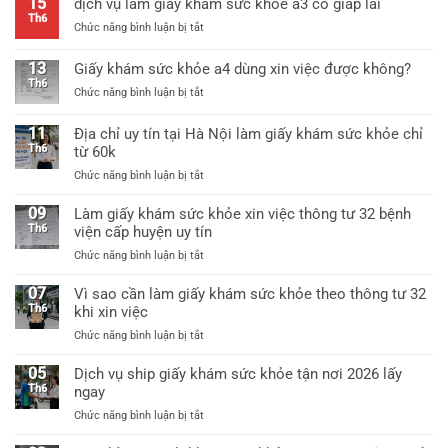
15
dịch vụ làm giấy khám sức khỏe a3 có giáp lai
khám
tư
Th6
ở
Chức năng bình luận bị tắt
sức
25
dịch
khỏe
mới
vụ
thông
13
Giấy khám sức khỏe a4 dùng xin việc được không?
nhất
làm
tư
Th6
ở
Chức năng bình luận bị tắt
giấy
25/2026
Giấy
khám
mới
khám
sức
11
Địa chỉ uy tín tại Hà Nội làm giấy khám sức khỏe chỉ
nhất
sức
khỏe
Th6
từ 60k
khỏe
a3
ở
Chức năng bình luận bị tắt
a4
có
Địa
dùng
giáp
chỉ
09
xin
Làm giấy khám sức khỏe xin việc thông tư 32 bệnh
lai
uy
việc
Th6
viện cấp huyện uy tín
tín
được
ở
Chức năng bình luận bị tắt
tại
không?
Làm
Hà
giấy
07
Vì sao cần làm giấy khám sức khỏe theo thông tư 32
Nội
khám
Th6
khi xin việc
làm
sức
giấy
ở
Chức năng bình luận bị tắt
khỏe
khám
Vì
xin
sức
sao
05
Dịch vụ ship giấy khám sức khỏe tận nơi 2026 lấy
việc
khỏe
cần
Th6
ngay
thông
chỉ
làm
tư
từ
ở
Chức năng bình luận bị tắt
giấy
32
60k
Dịch
khám
bệnh