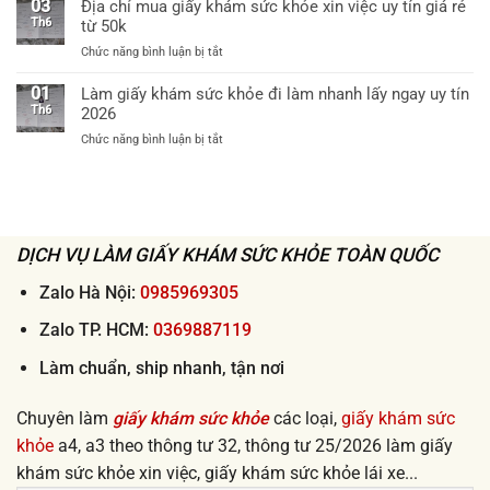
vụ
03
Địa chỉ mua giấy khám sức khỏe xin việc uy tín giá rẻ
sức
viện
ship
Th6
từ 50k
khỏe
cấp
giấy
theo
huyện
ở
Chức năng bình luận bị tắt
khám
thông
uy
Địa
sức
tư
tín
chỉ
01
Làm giấy khám sức khỏe đi làm nhanh lấy ngay uy tín
khỏe
32
mua
Th6
2026
tận
khi
giấy
nơi
xin
ở
Chức năng bình luận bị tắt
khám
2026
việc
Làm
sức
lấy
giấy
khỏe
ngay
khám
xin
sức
việc
khỏe
uy
đi
DỊCH VỤ LÀM GIẤY KHÁM SỨC KHỎE TOÀN QUỐC
tín
làm
giá
nhanh
Zalo Hà Nội:
0985969305
rẻ
lấy
từ
ngay
Zalo TP. HCM:
0369887119
50k
uy
tín
Làm chuẩn, ship nhanh, tận nơi
2026
Chuyên làm
giấy khám sức khỏe
các loại,
giấy khám sức
khỏe
a4, a3 theo thông tư 32, thông tư 25/2026 làm giấy
khám sức khỏe xin việc, giấy khám sức khỏe lái xe...