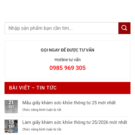
GỌI NGAY ĐỂ ĐƯỢC TƯ VẤN
Hotline tư vấn
0985 969 305
BÀI VIẾT – TIN TỨC
21
Mẫu giấy khám sức khỏe thông tư 25 mới nhất
Th7
ở
Chức năng bình luận bị tắt
Mẫu
giấy
15
Làm giấy khám sức khỏe thông tư 25/2026 mới nhất
khám
Th7
ở
Chức năng bình luận bị tắt
sức
Làm