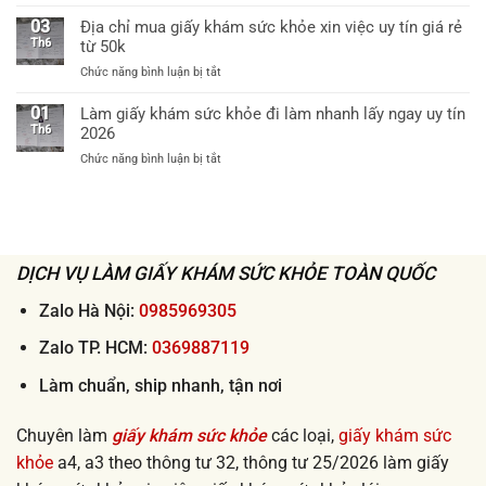
60k
Dịch
khám
bệnh
vụ
03
Địa chỉ mua giấy khám sức khỏe xin việc uy tín giá rẻ
sức
viện
ship
Th6
từ 50k
khỏe
cấp
giấy
theo
huyện
ở
Chức năng bình luận bị tắt
khám
thông
uy
Địa
sức
tư
tín
chỉ
01
Làm giấy khám sức khỏe đi làm nhanh lấy ngay uy tín
khỏe
32
mua
Th6
2026
tận
khi
giấy
nơi
xin
ở
Chức năng bình luận bị tắt
khám
2026
việc
Làm
sức
lấy
giấy
khỏe
ngay
khám
xin
sức
việc
khỏe
uy
đi
DỊCH VỤ LÀM GIẤY KHÁM SỨC KHỎE TOÀN QUỐC
tín
làm
giá
nhanh
Zalo Hà Nội:
0985969305
rẻ
lấy
từ
ngay
Zalo TP. HCM:
0369887119
50k
uy
tín
Làm chuẩn, ship nhanh, tận nơi
2026
Chuyên làm
giấy khám sức khỏe
các loại,
giấy khám sức
khỏe
a4, a3 theo thông tư 32, thông tư 25/2026 làm giấy