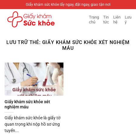
Bỏ
Giấy khám sức khỏe lấy ngay, đặt ngay, giao tận nơi
qua
Trang
Tin
Liên
Lưu
nội
chủ
tức
hệ
ý
dung
LƯU TRỮ THẺ:
GIẤY KHÁM SỨC KHỎE XÉT NGHIỆM
MÁU
Giấy khám sức khỏe xét
nghiệm máu
Giấy khám sức khỏe là giấy tờ
quan trọng khi nộp hồ sơ ứng
tuyển...