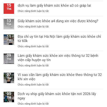
khỏe
giấy
thông
15
dịch vụ làm giấy khám sức khỏe a3 có giáp lai
khám
tư
Th6
ở
Chức năng bình luận bị tắt
sức
25
dịch
khỏe
mới
vụ
thông
13
Giấy khám sức khỏe a4 dùng xin việc được không?
nhất
làm
tư
Th6
ở
Chức năng bình luận bị tắt
giấy
25/2026
Giấy
khám
mới
khám
sức
11
Địa chỉ uy tín tại Hà Nội làm giấy khám sức khỏe chỉ
nhất
sức
khỏe
Th6
từ 60k
khỏe
a3
ở
Chức năng bình luận bị tắt
a4
có
Địa
dùng
giáp
chỉ
09
xin
Làm giấy khám sức khỏe xin việc thông tư 32 bệnh
lai
uy
việc
Th6
viện cấp huyện uy tín
tín
được
ở
Chức năng bình luận bị tắt
tại
không?
Làm
Hà
giấy
07
Vì sao cần làm giấy khám sức khỏe theo thông tư 32
Nội
khám
Th6
khi xin việc
làm
sức
giấy
ở
Chức năng bình luận bị tắt
khỏe
khám
Vì
xin
sức
sao
05
Dịch vụ ship giấy khám sức khỏe tận nơi 2026 lấy
việc
khỏe
cần
Th6
ngay
thông
chỉ
làm
tư
từ
ở
Chức năng bình luận bị tắt
giấy
32