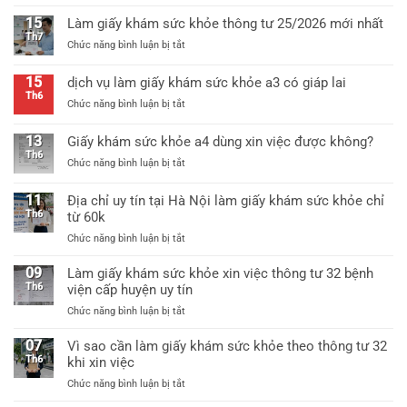
Mẫu
giấy
15
Làm giấy khám sức khỏe thông tư 25/2026 mới nhất
khám
Th7
ở
Chức năng bình luận bị tắt
sức
Làm
khỏe
giấy
thông
15
dịch vụ làm giấy khám sức khỏe a3 có giáp lai
khám
tư
Th6
ở
Chức năng bình luận bị tắt
sức
25
dịch
khỏe
mới
vụ
thông
13
Giấy khám sức khỏe a4 dùng xin việc được không?
nhất
làm
tư
Th6
ở
Chức năng bình luận bị tắt
giấy
25/2026
Giấy
khám
mới
khám
sức
11
Địa chỉ uy tín tại Hà Nội làm giấy khám sức khỏe chỉ
nhất
sức
khỏe
Th6
từ 60k
khỏe
a3
ở
Chức năng bình luận bị tắt
a4
có
Địa
dùng
giáp
chỉ
09
xin
Làm giấy khám sức khỏe xin việc thông tư 32 bệnh
lai
uy
việc
Th6
viện cấp huyện uy tín
tín
được
ở
Chức năng bình luận bị tắt
tại
không?
Làm
Hà
giấy
07
Vì sao cần làm giấy khám sức khỏe theo thông tư 32
Nội
khám
Th6
khi xin việc
làm
sức
giấy
ở
Chức năng bình luận bị tắt
khỏe
khám
Vì
xin