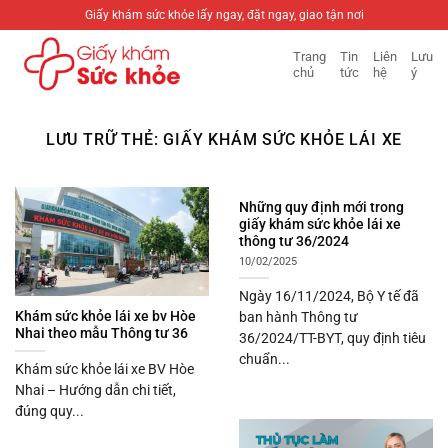
Bỏ
Giấy khám sức khỏe lấy ngay, đặt ngay, giao tận nơi
qua
Trang
Tin
Liên
Lưu
nội
chủ
tức
hệ
ý
dung
LƯU TRỮ THẺ:
GIẤY KHÁM SỨC KHỎE LÁI XE
Những quy định mới trong
giấy khám sức khỏe lái xe
thông tư 36/2024
10/02/2025
Ngày 16/11/2024, Bộ Y tế đã
Khám sức khỏe lái xe bv Hòe
ban hành Thông tư
Nhai theo mẫu Thông tư 36
36/2024/TT-BYT, quy định tiêu
chuẩn...
Khám sức khỏe lái xe BV Hòe
Nhai – Hướng dẫn chi tiết,
đúng quy...