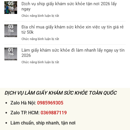
sức
sao
05
Dịch vụ ship giấy khám sức khỏe tận nơi 2026 lấy
việc
khỏe
cần
Th6
ngay
thông
chỉ
làm
tư
từ
ở
Chức năng bình luận bị tắt
giấy
32
60k
Dịch
khám
bệnh
vụ
03
Địa chỉ mua giấy khám sức khỏe xin việc uy tín giá rẻ
sức
viện
ship
Th6
từ 50k
khỏe
cấp
giấy
theo
huyện
ở
Chức năng bình luận bị tắt
khám
thông
uy
Địa
sức
tư
tín
chỉ
01
Làm giấy khám sức khỏe đi làm nhanh lấy ngay uy tín
khỏe
32
mua
Th6
2026
tận
khi
giấy
nơi
xin
ở
Chức năng bình luận bị tắt
khám
2026
việc
Làm
sức
lấy
giấy
khỏe
ngay
khám
xin
sức
việc
khỏe
uy
đi
DỊCH VỤ LÀM GIẤY KHÁM SỨC KHỎE TOÀN QUỐC
tín
làm
giá
nhanh
Zalo Hà Nội:
0985969305
rẻ
lấy
từ
ngay
Zalo TP. HCM:
0369887119
50k
uy
tín
Làm chuẩn, ship nhanh, tận nơi
2026