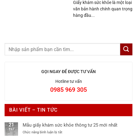
Giấy khám sức khỏe là một loại
văn bản hành chính quan trọng
hàng đầu...
GỌI NGAY ĐỂ ĐƯỢC TƯ VẤN
Hotline tư vấn
0985 969 305
BÀI VIẾT – TIN TỨC
21
Mẫu giấy khám sức khỏe thông tư 25 mới nhất
Th7
ở
Chức năng bình luận bị tắt