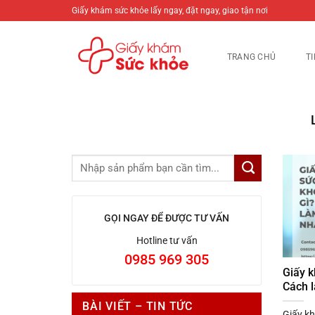
Bỏ
Giấy khám sức khỏe lấy ngay, đặt ngay, giao tận nơi
qua
nội
TRANG CHỦ
T
dung
GỌI NGAY ĐỂ ĐƯỢC TƯ VẤN
Hotline tư vấn
0985 969 305
Giấy k
Cách 
BÀI VIẾT – TIN TỨC
Giấy kh