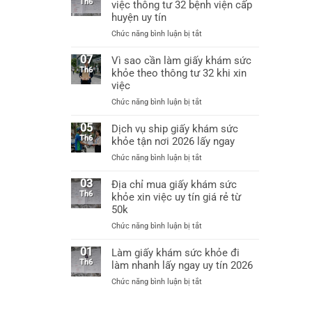
uy
Th6
việc thông tư 32 bệnh viện cấp
việc
tín
huyện uy tín
được
tại
không?
ở
Chức năng bình luận bị tắt
Hà
Làm
Nội
giấy
07
Vì sao cần làm giấy khám sức
làm
khám
Th6
khỏe theo thông tư 32 khi xin
giấy
sức
khám
việc
khỏe
sức
ở
Chức năng bình luận bị tắt
xin
khỏe
Vì
việc
chỉ
sao
05
Dịch vụ ship giấy khám sức
thông
từ
cần
Th6
khỏe tận nơi 2026 lấy ngay
tư
60k
làm
32
ở
Chức năng bình luận bị tắt
giấy
bệnh
Dịch
khám
viện
vụ
03
Địa chỉ mua giấy khám sức
sức
cấp
ship
Th6
khỏe xin việc uy tín giá rẻ từ
khỏe
huyện
giấy
50k
theo
uy
khám
thông
tín
ở
Chức năng bình luận bị tắt
sức
tư
Địa
khỏe
32
chỉ
01
Làm giấy khám sức khỏe đi
tận
khi
mua
Th6
làm nhanh lấy ngay uy tín 2026
nơi
xin
giấy
2026
việc
ở
Chức năng bình luận bị tắt
khám
lấy
Làm
sức
ngay
giấy
khỏe