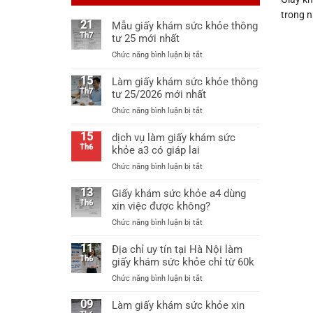
trong n
21
Mẫu giấy khám sức khỏe thông
Th7
tư 25 mới nhất
ở
Chức năng bình luận bị tắt
Mẫu
giấy
15
Làm giấy khám sức khỏe thông
khám
Th7
tư 25/2026 mới nhất
sức
ở
Chức năng bình luận bị tắt
khỏe
Làm
thông
giấy
15
dịch vụ làm giấy khám sức
tư
khám
Th6
khỏe a3 có giáp lai
25
sức
mới
ở
Chức năng bình luận bị tắt
khỏe
nhất
dịch
thông
vụ
13
Giấy khám sức khỏe a4 dùng
tư
làm
Th6
xin việc được không?
25/2026
giấy
mới
ở
Chức năng bình luận bị tắt
khám
nhất
Giấy
sức
khám
11
Địa chỉ uy tín tại Hà Nội làm
khỏe
sức
Th6
giấy khám sức khỏe chỉ từ 60k
a3
khỏe
có
ở
Chức năng bình luận bị tắt
a4
giáp
Địa
dùng
lai
chỉ
09
Làm giấy khám sức khỏe xin
xin