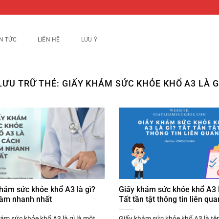
IN TỨC
LIÊN HỆ
LƯU Ý
LƯU TRỮ THẺ:
GIẤY KHÁM SỨC KHỎE KHỔ A3 LÀ G
hám sức khỏe khổ A3 là gì?
Giấy khám sức khỏe khổ A3 l
làm nhanh nhất
Tất tần tật thông tin liên qua
ám sức khỏe khổ A3 là gì là một
Giấy khám sức khỏe khổ A3 là tên