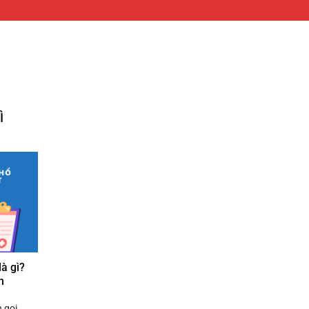
Ì
à gì?
n
 gọi