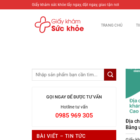
Bỏ
Giấy khám sức khỏe lấy ngay, đặt ngay, giao tận nơi
qua
nội
TRANG CHỦ
T
dung
GỌI NGAY ĐỂ ĐƯỢC TƯ VẤN
Hotline tư vấn
0985 969 305
Địa ch
Bằng u
BÀI VIẾT – TIN TỨC
Giấy kh