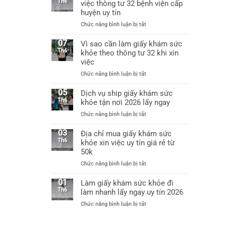
uy
Th6
việc thông tư 32 bệnh viện cấp
việc
tín
huyện uy tín
được
tại
không?
ở
Chức năng bình luận bị tắt
Hà
Làm
Nội
giấy
07
Vì sao cần làm giấy khám sức
làm
khám
Th6
khỏe theo thông tư 32 khi xin
giấy
sức
khám
việc
khỏe
sức
ở
Chức năng bình luận bị tắt
xin
khỏe
Vì
việc
chỉ
sao
05
Dịch vụ ship giấy khám sức
thông
từ
cần
Th6
khỏe tận nơi 2026 lấy ngay
tư
60k
làm
32
ở
Chức năng bình luận bị tắt
giấy
bệnh
Dịch
khám
viện
vụ
03
Địa chỉ mua giấy khám sức
sức
cấp
ship
Th6
khỏe xin việc uy tín giá rẻ từ
khỏe
huyện
giấy
50k
theo
uy
khám
thông
tín
ở
Chức năng bình luận bị tắt
sức
tư
Địa
khỏe
32
chỉ
01
Làm giấy khám sức khỏe đi
tận
khi
mua
Th6
làm nhanh lấy ngay uy tín 2026
nơi
xin
giấy
2026
việc
ở
Chức năng bình luận bị tắt
khám
lấy
Làm
sức
ngay
giấy
khỏe