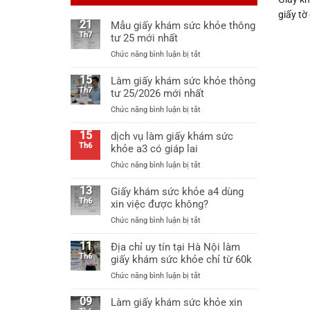
giấy tờ
21
Mẫu giấy khám sức khỏe thông
Th7
tư 25 mới nhất
ở
Chức năng bình luận bị tắt
Mẫu
giấy
15
Làm giấy khám sức khỏe thông
khám
Th7
tư 25/2026 mới nhất
sức
ở
Chức năng bình luận bị tắt
khỏe
Làm
thông
giấy
15
dịch vụ làm giấy khám sức
tư
khám
Th6
khỏe a3 có giáp lai
25
sức
mới
ở
Chức năng bình luận bị tắt
khỏe
nhất
dịch
thông
vụ
13
Giấy khám sức khỏe a4 dùng
tư
làm
Th6
xin việc được không?
25/2026
giấy
mới
ở
Chức năng bình luận bị tắt
khám
nhất
Giấy
sức
khám
11
Địa chỉ uy tín tại Hà Nội làm
khỏe
sức
Th6
giấy khám sức khỏe chỉ từ 60k
a3
khỏe
có
ở
Chức năng bình luận bị tắt
a4
giáp
Địa
dùng
lai
chỉ
09
Làm giấy khám sức khỏe xin
xin