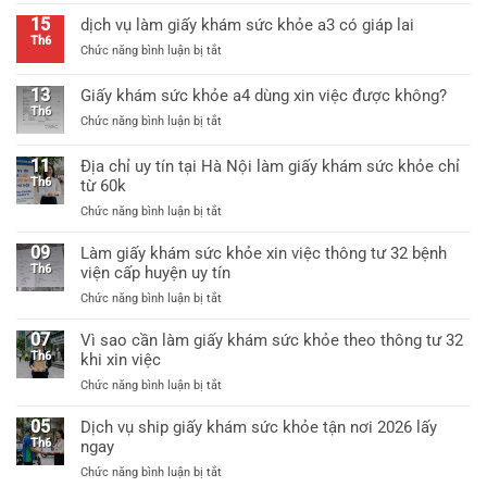
khỏe
giấy
thông
15
dịch vụ làm giấy khám sức khỏe a3 có giáp lai
khám
tư
Th6
ở
Chức năng bình luận bị tắt
sức
25
dịch
khỏe
mới
vụ
thông
13
Giấy khám sức khỏe a4 dùng xin việc được không?
nhất
làm
tư
Th6
ở
Chức năng bình luận bị tắt
giấy
25/2026
Giấy
khám
mới
khám
sức
11
Địa chỉ uy tín tại Hà Nội làm giấy khám sức khỏe chỉ
nhất
sức
khỏe
Th6
từ 60k
khỏe
a3
ở
Chức năng bình luận bị tắt
a4
có
Địa
dùng
giáp
chỉ
09
xin
Làm giấy khám sức khỏe xin việc thông tư 32 bệnh
lai
uy
việc
Th6
viện cấp huyện uy tín
tín
được
ở
Chức năng bình luận bị tắt
tại
không?
Làm
Hà
giấy
07
Vì sao cần làm giấy khám sức khỏe theo thông tư 32
Nội
khám
Th6
khi xin việc
làm
sức
giấy
ở
Chức năng bình luận bị tắt
khỏe
khám
Vì
xin
sức
sao
05
Dịch vụ ship giấy khám sức khỏe tận nơi 2026 lấy
việc
khỏe
cần
Th6
ngay
thông
chỉ
làm
tư
từ
ở
Chức năng bình luận bị tắt
giấy
32