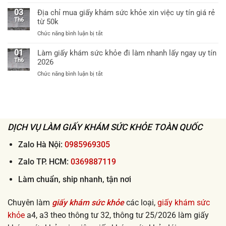
60k
Dịch
khám
bệnh
vụ
03
Địa chỉ mua giấy khám sức khỏe xin việc uy tín giá rẻ
sức
viện
ship
Th6
từ 50k
khỏe
cấp
giấy
theo
huyện
ở
Chức năng bình luận bị tắt
khám
thông
uy
Địa
sức
tư
tín
chỉ
01
Làm giấy khám sức khỏe đi làm nhanh lấy ngay uy tín
khỏe
32
mua
Th6
2026
tận
khi
giấy
nơi
xin
ở
Chức năng bình luận bị tắt
khám
2026
việc
Làm
sức
lấy
giấy
khỏe
ngay
khám
xin
sức
việc
khỏe
uy
đi
DỊCH VỤ LÀM GIẤY KHÁM SỨC KHỎE TOÀN QUỐC
tín
làm
giá
nhanh
Zalo Hà Nội:
0985969305
rẻ
lấy
từ
ngay
Zalo TP. HCM:
0369887119
50k
uy
tín
Làm chuẩn, ship nhanh, tận nơi
2026
Chuyên làm
giấy khám sức khỏe
các loại,
giấy khám sức
khỏe
a4, a3 theo thông tư 32, thông tư 25/2026 làm giấy