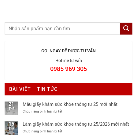
GỌI NGAY ĐỂ ĐƯỢC TƯ VẤN
Hotline tư vấn
0985 969 305
BÀI VIẾT – TIN TỨC
21
Mẫu giấy khám sức khỏe thông tư 25 mới nhất
Th7
ở
Chức năng bình luận bị tắt
Mẫu
giấy
15
Làm giấy khám sức khỏe thông tư 25/2026 mới nhất
khám
Th7
ở
Chức năng bình luận bị tắt
sức
Làm