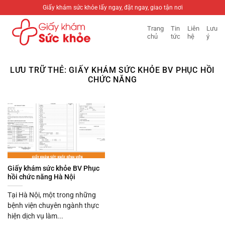
Bỏ
Giấy khám sức khỏe lấy ngay, đặt ngay, giao tận nơi
qua
Trang
Tin
Liên
Lưu
nội
chủ
tức
hệ
ý
dung
LƯU TRỮ THẺ:
GIẤY KHÁM SỨC KHỎE BV PHỤC HỒI
CHỨC NĂNG
Giấy khám sức khỏe BV Phục
hồi chức năng Hà Nội
Tại Hà Nội, một trong những
bệnh viện chuyên ngành thực
hiện dịch vụ làm...