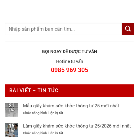
GỌI NGAY ĐỂ ĐƯỢC TƯ VẤN
Hotline tư vấn
0985 969 305
BÀI VIẾT – TIN TỨC
21
Mẫu giấy khám sức khỏe thông tư 25 mới nhất
Th7
ở
Chức năng bình luận bị tắt
Mẫu
giấy
15
Làm giấy khám sức khỏe thông tư 25/2026 mới nhất
khám
Th7
ở
Chức năng bình luận bị tắt
sức
Làm