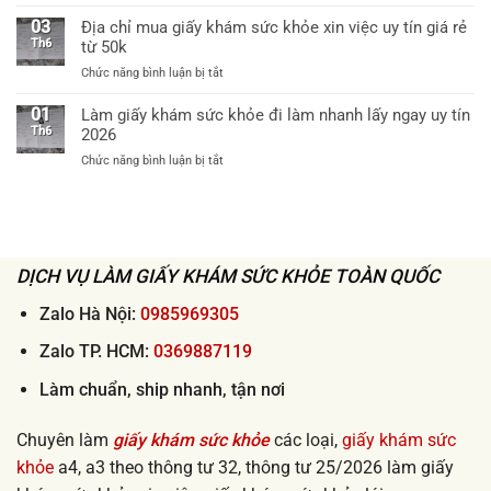
60k
Dịch
khám
bệnh
vụ
03
Địa chỉ mua giấy khám sức khỏe xin việc uy tín giá rẻ
sức
viện
ship
Th6
từ 50k
khỏe
cấp
giấy
theo
huyện
ở
Chức năng bình luận bị tắt
khám
thông
uy
Địa
sức
tư
tín
chỉ
01
Làm giấy khám sức khỏe đi làm nhanh lấy ngay uy tín
khỏe
32
mua
Th6
2026
tận
khi
giấy
nơi
xin
ở
Chức năng bình luận bị tắt
khám
2026
việc
Làm
sức
lấy
giấy
khỏe
ngay
khám
xin
sức
việc
khỏe
uy
đi
DỊCH VỤ LÀM GIẤY KHÁM SỨC KHỎE TOÀN QUỐC
tín
làm
giá
nhanh
Zalo Hà Nội:
0985969305
rẻ
lấy
từ
ngay
Zalo TP. HCM:
0369887119
50k
uy
tín
Làm chuẩn, ship nhanh, tận nơi
2026
Chuyên làm
giấy khám sức khỏe
các loại,
giấy khám sức
khỏe
a4, a3 theo thông tư 32, thông tư 25/2026 làm giấy