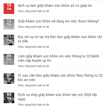
khỏe
giấy
thông
15
dịch vụ làm giấy khám sức khỏe a3 có giáp lai
khám
tư
Th6
ở
Chức năng bình luận bị tắt
sức
25
dịch
khỏe
mới
vụ
thông
13
Giấy khám sức khỏe a4 dùng xin việc được không?
nhất
làm
tư
Th6
ở
Chức năng bình luận bị tắt
giấy
25/2026
Giấy
khám
mới
khám
sức
11
Địa chỉ uy tín tại Hà Nội làm giấy khám sức khỏe chỉ
nhất
sức
khỏe
Th6
từ 60k
khỏe
a3
ở
Chức năng bình luận bị tắt
a4
có
Địa
dùng
giáp
chỉ
09
xin
Làm giấy khám sức khỏe xin việc thông tư 32 bệnh
lai
uy
việc
Th6
viện cấp huyện uy tín
tín
được
ở
Chức năng bình luận bị tắt
tại
không?
Làm
Hà
giấy
07
Vì sao cần làm giấy khám sức khỏe theo thông tư 32
Nội
khám
Th6
khi xin việc
làm
sức
giấy
ở
Chức năng bình luận bị tắt
khỏe
khám
Vì
xin
sức
sao
05
Dịch vụ ship giấy khám sức khỏe tận nơi 2026 lấy
việc
khỏe
cần
Th6
ngay
thông
chỉ
làm
tư
từ
ở
Chức năng bình luận bị tắt
giấy
32