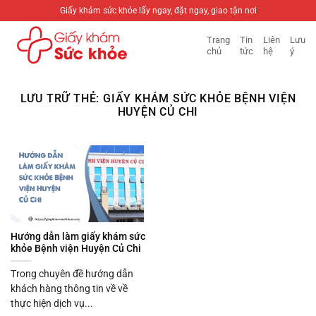
Bỏ
Giấy khám sức khỏe lấy ngay, đặt ngay, giao tận nơi
qua
Trang
Tin
Liên
Lưu
nội
chủ
tức
hệ
ý
dung
LƯU TRỮ THẺ:
GIẤY KHÁM SỨC KHỎE BỆNH VIỆN
HUYỆN CỦ CHI
Hướng dẫn làm giấy khám sức
khỏe Bệnh viện Huyện Củ Chi
Trong chuyên đề hướng dẫn
khách hàng thông tin về về
thực hiện dịch vụ...