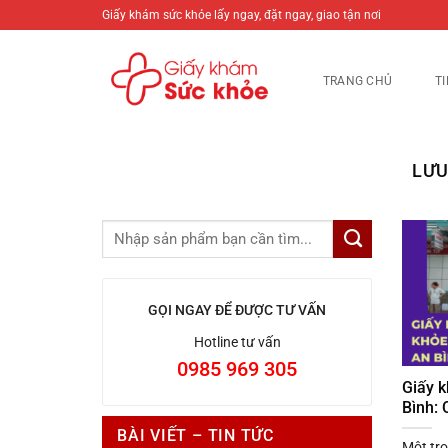
Bỏ
Giấy khám sức khỏe lấy ngay, đặt ngay, giao tận nơi
qua
nội
TRANG CHỦ
T
dung
LƯU
GỌI NGAY ĐỂ ĐƯỢC TƯ VẤN
Hotline tư vấn
0985 969 305
Giấy 
Bình: 
BÀI VIẾT – TIN TỨC
Một tro