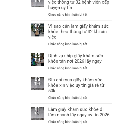
uy
Th6
việc thông tư 32 bệnh viện cấp
việc
tín
huyện uy tín
được
tại
không?
ở
Chức năng bình luận bị tắt
Hà
Làm
Nội
giấy
07
Vì sao cần làm giấy khám sức
làm
khám
Th6
khỏe theo thông tư 32 khi xin
giấy
sức
khám
việc
khỏe
sức
ở
Chức năng bình luận bị tắt
xin
khỏe
Vì
việc
chỉ
sao
05
Dịch vụ ship giấy khám sức
thông
từ
cần
Th6
khỏe tận nơi 2026 lấy ngay
tư
60k
làm
32
ở
Chức năng bình luận bị tắt
giấy
bệnh
Dịch
khám
viện
vụ
03
Địa chỉ mua giấy khám sức
sức
cấp
ship
Th6
khỏe xin việc uy tín giá rẻ từ
khỏe
huyện
giấy
50k
theo
uy
khám
thông
tín
ở
Chức năng bình luận bị tắt
sức
tư
Địa
khỏe
32
chỉ
01
Làm giấy khám sức khỏe đi
tận
khi
mua
Th6
làm nhanh lấy ngay uy tín 2026
nơi
xin
giấy
2026
việc
ở
Chức năng bình luận bị tắt
khám
lấy
Làm
sức
ngay
giấy
khỏe