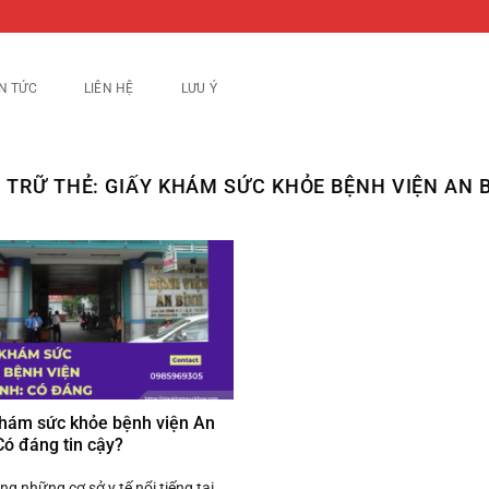
IN TỨC
LIÊN HỆ
LƯU Ý
 TRỮ THẺ:
GIẤY KHÁM SỨC KHỎE BỆNH VIỆN AN 
khám sức khỏe bệnh viện An
Có đáng tin cậy?
ng những cơ sở y tế nổi tiếng tại