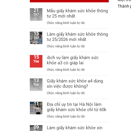
Thành p
21
Mẫu giấy khám sức khỏe thông
Th7
tư 25 mới nhất
ở
Chức năng bình luận bị tắt
Mẫu
giấy
15
Làm giấy khám sức khỏe thông
khám
Th7
tư 25/2026 mới nhất
sức
ở
Chức năng bình luận bị tắt
khỏe
Làm
thông
giấy
15
dịch vụ làm giấy khám sức
tư
khám
Th6
khỏe a3 có giáp lai
25
sức
mới
ở
Chức năng bình luận bị tắt
khỏe
nhất
dịch
thông
vụ
13
Giấy khám sức khỏe a4 dùng
tư
làm
Th6
xin việc được không?
25/2026
giấy
mới
ở
Chức năng bình luận bị tắt
khám
nhất
Giấy
sức
khám
11
Địa chỉ uy tín tại Hà Nội làm
khỏe
sức
Th6
giấy khám sức khỏe chỉ từ 60k
a3
khỏe
có
ở
Chức năng bình luận bị tắt
a4
giáp
Địa
dùng
lai
chỉ
09
Làm giấy khám sức khỏe xin
xin