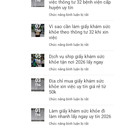
uy
Th6
việc thông tư 32 bệnh viện cấp
việc
tín
huyện uy tín
được
tại
không?
ở
Chức năng bình luận bị tắt
Hà
Làm
Nội
giấy
07
Vì sao cần làm giấy khám sức
làm
khám
Th6
khỏe theo thông tư 32 khi xin
giấy
sức
khám
việc
khỏe
sức
ở
Chức năng bình luận bị tắt
xin
khỏe
Vì
việc
chỉ
sao
05
Dịch vụ ship giấy khám sức
thông
từ
cần
Th6
khỏe tận nơi 2026 lấy ngay
tư
60k
làm
32
ở
Chức năng bình luận bị tắt
giấy
bệnh
Dịch
khám
viện
vụ
03
Địa chỉ mua giấy khám sức
sức
cấp
ship
Th6
khỏe xin việc uy tín giá rẻ từ
khỏe
huyện
giấy
50k
theo
uy
khám
thông
tín
ở
Chức năng bình luận bị tắt
sức
tư
Địa
khỏe
32
chỉ
01
Làm giấy khám sức khỏe đi
tận
khi
mua
Th6
làm nhanh lấy ngay uy tín 2026
nơi
xin
giấy
2026
việc
ở
Chức năng bình luận bị tắt
khám
lấy
Làm
sức
ngay
giấy
khỏe