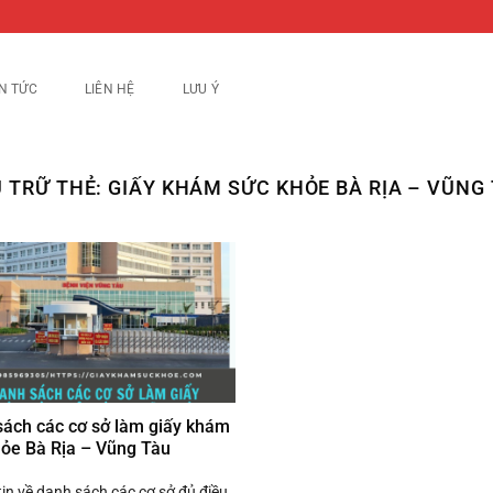
IN TỨC
LIÊN HỆ
LƯU Ý
 TRỮ THẺ:
GIẤY KHÁM SỨC KHỎE BÀ RỊA – VŨNG
sách các cơ sở làm giấy khám
hỏe Bà Rịa – Vũng Tàu
in về danh sách các cơ sở đủ điều