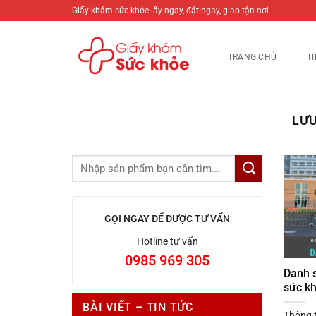
Bỏ
Giấy khám sức khỏe lấy ngay, đặt ngay, giao tận nơi
qua
nội
TRANG CHỦ
T
dung
LƯU
GỌI NGAY ĐỂ ĐƯỢC TƯ VẤN
Hotline tư vấn
0985 969 305
Danh 
sức k
BÀI VIẾT – TIN TỨC
Thông t