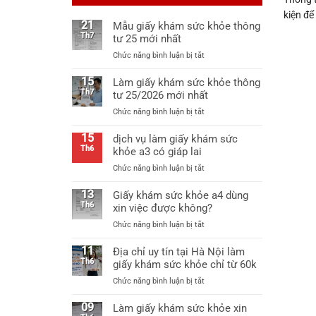
kiện để
21
Mẫu giấy khám sức khỏe thông
Th7
tư 25 mới nhất
ở
Chức năng bình luận bị tắt
Mẫu
giấy
15
Làm giấy khám sức khỏe thông
khám
Th7
tư 25/2026 mới nhất
sức
ở
Chức năng bình luận bị tắt
khỏe
Làm
thông
giấy
15
dịch vụ làm giấy khám sức
tư
khám
Th6
khỏe a3 có giáp lai
25
sức
mới
ở
Chức năng bình luận bị tắt
khỏe
nhất
dịch
thông
vụ
13
Giấy khám sức khỏe a4 dùng
tư
làm
Th6
xin việc được không?
25/2026
giấy
mới
ở
Chức năng bình luận bị tắt
khám
nhất
Giấy
sức
khám
11
Địa chỉ uy tín tại Hà Nội làm
khỏe
sức
Th6
giấy khám sức khỏe chỉ từ 60k
a3
khỏe
có
ở
Chức năng bình luận bị tắt
a4
giáp
Địa
dùng
lai
chỉ
09
Làm giấy khám sức khỏe xin
xin