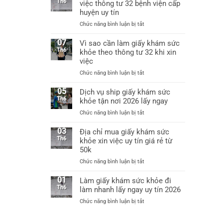
uy
Th6
việc thông tư 32 bệnh viện cấp
việc
tín
huyện uy tín
được
tại
không?
ở
Chức năng bình luận bị tắt
Hà
Làm
Nội
giấy
07
Vì sao cần làm giấy khám sức
làm
khám
Th6
khỏe theo thông tư 32 khi xin
giấy
sức
khám
việc
khỏe
sức
ở
Chức năng bình luận bị tắt
xin
khỏe
Vì
việc
chỉ
sao
05
Dịch vụ ship giấy khám sức
thông
từ
cần
Th6
khỏe tận nơi 2026 lấy ngay
tư
60k
làm
32
ở
Chức năng bình luận bị tắt
giấy
bệnh
Dịch
khám
viện
vụ
03
Địa chỉ mua giấy khám sức
sức
cấp
ship
Th6
khỏe xin việc uy tín giá rẻ từ
khỏe
huyện
giấy
50k
theo
uy
khám
thông
tín
ở
Chức năng bình luận bị tắt
sức
tư
Địa
khỏe
32
chỉ
01
Làm giấy khám sức khỏe đi
tận
khi
mua
Th6
làm nhanh lấy ngay uy tín 2026
nơi
xin
giấy
2026
việc
ở
Chức năng bình luận bị tắt
khám
lấy
Làm
sức
ngay
giấy
khỏe