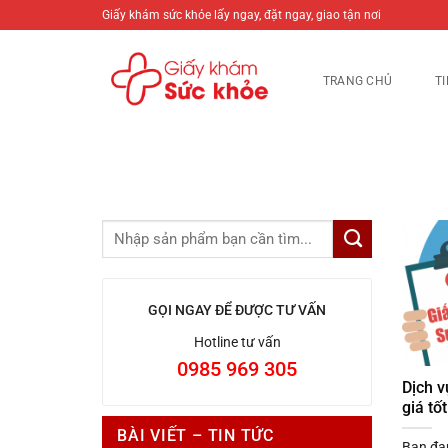
Bỏ
Giấy khám sức khỏe lấy ngay, đặt ngay, giao tận nơi
qua
nội
TRANG CHỦ
T
dung
GỌI NGAY ĐỂ ĐƯỢC TƯ VẤN
Hotline tư vấn
0985 969 305
Dịch v
giá tốt
BÀI VIẾT – TIN TỨC
Bạn đan