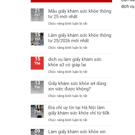
dịch vụ
21
Mẫu giấy khám sức khỏe thông
Th7
tư 25 mới nhất
ở
Chức năng bình luận bị tắt
Mẫu
giấy
15
Làm giấy khám sức khỏe thông
khám
Th7
tư 25/2026 mới nhất
sức
ở
Chức năng bình luận bị tắt
khỏe
Làm
thông
giấy
15
dịch vụ làm giấy khám sức
tư
khám
Th6
khỏe a3 có giáp lai
25
sức
mới
ở
Chức năng bình luận bị tắt
khỏe
nhất
dịch
thông
vụ
13
Giấy khám sức khỏe a4 dùng
tư
làm
Th6
xin việc được không?
25/2026
giấy
mới
ở
Chức năng bình luận bị tắt
khám
nhất
Giấy
sức
khám
11
Địa chỉ uy tín tại Hà Nội làm
khỏe
sức
Th6
giấy khám sức khỏe chỉ từ 60k
a3
khỏe
có
ở
Chức năng bình luận bị tắt
a4
giáp
Địa
dùng
lai
chỉ
09
Làm giấy khám sức khỏe xin
xin