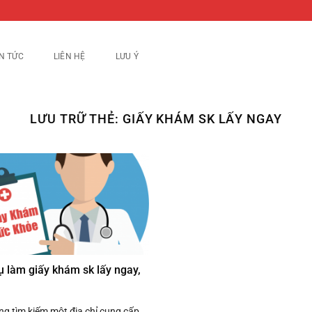
IN TỨC
LIÊN HỆ
LƯU Ý
LƯU TRỮ THẺ:
GIẤY KHÁM SK LẤY NGAY
ụ làm giấy khám sk lấy ngay,
g tìm kiếm một địa chỉ cung cấp