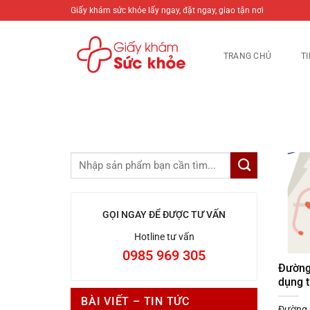
Bỏ
Giấy khám sức khỏe lấy ngay, đặt ngay, giao tận nơi
qua
nội
TRANG CHỦ
T
dung
GỌI NGAY ĐỂ ĐƯỢC TƯ VẤN
Hotline tư vấn
0985 969 305
Đường 
dụng 
BÀI VIẾT – TIN TỨC
Đường 