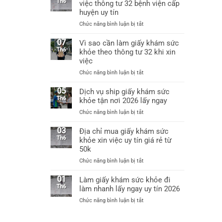
uy
Th6
việc thông tư 32 bệnh viện cấp
việc
tín
huyện uy tín
được
tại
không?
ở
Chức năng bình luận bị tắt
Hà
Làm
Nội
giấy
07
Vì sao cần làm giấy khám sức
làm
khám
Th6
khỏe theo thông tư 32 khi xin
giấy
sức
khám
việc
khỏe
sức
ở
Chức năng bình luận bị tắt
xin
khỏe
Vì
việc
chỉ
sao
05
Dịch vụ ship giấy khám sức
thông
từ
cần
Th6
khỏe tận nơi 2026 lấy ngay
tư
60k
làm
32
ở
Chức năng bình luận bị tắt
giấy
bệnh
Dịch
khám
viện
vụ
03
Địa chỉ mua giấy khám sức
sức
cấp
ship
Th6
khỏe xin việc uy tín giá rẻ từ
khỏe
huyện
giấy
50k
theo
uy
khám
thông
tín
ở
Chức năng bình luận bị tắt
sức
tư
Địa
khỏe
32
chỉ
01
Làm giấy khám sức khỏe đi
tận
khi
mua
Th6
làm nhanh lấy ngay uy tín 2026
nơi
xin
giấy
2026
việc
ở
Chức năng bình luận bị tắt
khám
lấy
Làm
sức
ngay
giấy
khỏe