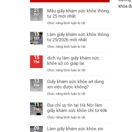
khóa đư
21
Mẫu giấy khám sức khỏe thông
Th7
tư 25 mới nhất
ở
Chức năng bình luận bị tắt
Mẫu
giấy
15
Làm giấy khám sức khỏe thông
khám
Th7
tư 25/2026 mới nhất
sức
ở
Chức năng bình luận bị tắt
khỏe
Làm
thông
giấy
15
dịch vụ làm giấy khám sức
tư
khám
Th6
khỏe a3 có giáp lai
25
sức
mới
ở
Chức năng bình luận bị tắt
khỏe
nhất
dịch
thông
vụ
13
Giấy khám sức khỏe a4 dùng
tư
làm
Th6
xin việc được không?
25/2026
giấy
mới
ở
Chức năng bình luận bị tắt
khám
nhất
Giấy
sức
khám
11
Địa chỉ uy tín tại Hà Nội làm
khỏe
sức
Th6
giấy khám sức khỏe chỉ từ 60k
a3
khỏe
có
ở
Chức năng bình luận bị tắt
a4
giáp
Địa
dùng
lai
chỉ
09
Làm giấy khám sức khỏe xin
xin