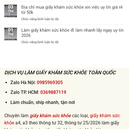
60k
Dịch
khám
bệnh
vụ
03
Địa chỉ mua giấy khám sức khỏe xin việc uy tín giá rẻ
sức
viện
ship
Th6
từ 50k
khỏe
cấp
giấy
theo
huyện
ở
Chức năng bình luận bị tắt
khám
thông
uy
Địa
sức
tư
tín
chỉ
01
Làm giấy khám sức khỏe đi làm nhanh lấy ngay uy tín
khỏe
32
mua
Th6
2026
tận
khi
giấy
nơi
xin
ở
Chức năng bình luận bị tắt
khám
2026
việc
Làm
sức
lấy
giấy
khỏe
ngay
khám
xin
sức
việc
khỏe
uy
đi
DỊCH VỤ LÀM GIẤY KHÁM SỨC KHỎE TOÀN QUỐC
tín
làm
giá
nhanh
Zalo Hà Nội:
0985969305
rẻ
lấy
từ
ngay
Zalo TP. HCM:
0369887119
50k
uy
tín
Làm chuẩn, ship nhanh, tận nơi
2026
Chuyên làm
giấy khám sức khỏe
các loại,
giấy khám sức
khỏe
a4, a3 theo thông tư 32, thông tư 25/2026 làm giấy