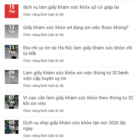
khỏe
giấy
thông
15
dịch vụ làm giấy khám sức khỏe a3 có giáp lai
khám
tư
Th6
ở
Chức năng bình luận bị tắt
sức
25
dịch
khỏe
mới
vụ
thông
13
Giấy khám sức khỏe a4 dùng xin việc được không?
nhất
làm
tư
Th6
ở
Chức năng bình luận bị tắt
giấy
25/2026
Giấy
khám
mới
khám
sức
11
Địa chỉ uy tín tại Hà Nội làm giấy khám sức khỏe chỉ
nhất
sức
khỏe
Th6
từ 60k
khỏe
a3
ở
Chức năng bình luận bị tắt
a4
có
Địa
dùng
giáp
chỉ
09
xin
Làm giấy khám sức khỏe xin việc thông tư 32 bệnh
lai
uy
việc
Th6
viện cấp huyện uy tín
tín
được
ở
Chức năng bình luận bị tắt
tại
không?
Làm
Hà
giấy
07
Vì sao cần làm giấy khám sức khỏe theo thông tư 32
Nội
khám
Th6
khi xin việc
làm
sức
giấy
ở
Chức năng bình luận bị tắt
khỏe
khám
Vì
xin
sức
sao
05
Dịch vụ ship giấy khám sức khỏe tận nơi 2026 lấy
việc
khỏe
cần
Th6
ngay
thông
chỉ
làm
tư
từ
ở
Chức năng bình luận bị tắt
giấy
32