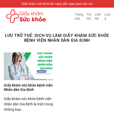
Bỏ
Giấy khám sức khỏe lấy ngay, đặt ngay, giao tận nơi
qua
Trang
Tin
Liên
Lưu
nội
chủ
tức
hệ
ý
dung
LƯU TRỮ THẺ:
DỊCH VỤ LÀM GIẤY KHÁM SỨC KHỎE
BỆNH VIỆN NHÂN DÂN GIA ĐỊNH
Giấy khám sức khỏe bệnh viện
Nhân dân Gia Định
Giấy khám sức khỏe bệnh viện
nhân dân Gia Định là một trong
những loại...