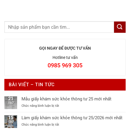
GỌI NGAY ĐỂ ĐƯỢC TƯ VẤN
Hotline tư vấn
0985 969 305
BÀI VIẾT – TIN TỨC
21
Mẫu giấy khám sức khỏe thông tư 25 mới nhất
Th7
ở
Chức năng bình luận bị tắt
Mẫu
giấy
15
Làm giấy khám sức khỏe thông tư 25/2026 mới nhất
khám
Th7
ở
Chức năng bình luận bị tắt
sức
Làm