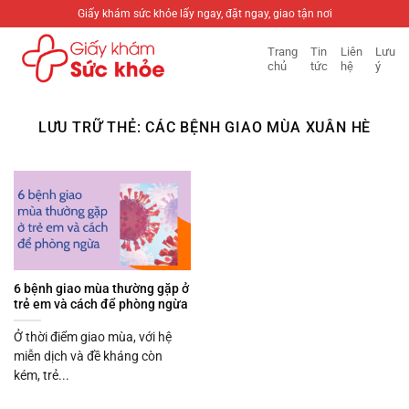
Bỏ
Giấy khám sức khỏe lấy ngay, đặt ngay, giao tận nơi
qua
Trang
Tin
Liên
Lưu
nội
chủ
tức
hệ
ý
dung
LƯU TRỮ THẺ:
CÁC BỆNH GIAO MÙA XUÂN HÈ
6 bệnh giao mùa thường gặp ở
trẻ em và cách để phòng ngừa
Ở thời điểm giao mùa, với hệ
miễn dịch và đề kháng còn
kém, trẻ...