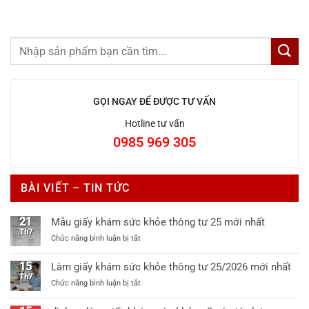
GỌI NGAY ĐỂ ĐƯỢC TƯ VẤN
Hotline tư vấn
0985 969 305
BÀI VIẾT – TIN TỨC
21
Mẫu giấy khám sức khỏe thông tư 25 mới nhất
Th7
ở
Chức năng bình luận bị tắt
Mẫu
giấy
15
Làm giấy khám sức khỏe thông tư 25/2026 mới nhất
khám
Th7
ở
Chức năng bình luận bị tắt
sức
Làm
khỏe
giấy
thông