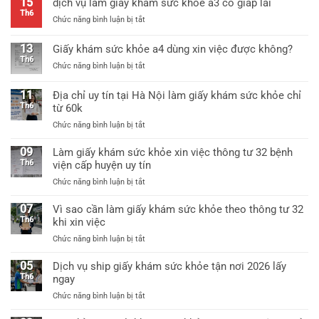
15
dịch vụ làm giấy khám sức khỏe a3 có giáp lai
khám
tư
Th6
ở
Chức năng bình luận bị tắt
sức
25
dịch
khỏe
mới
vụ
thông
13
Giấy khám sức khỏe a4 dùng xin việc được không?
nhất
làm
tư
Th6
ở
Chức năng bình luận bị tắt
giấy
25/2026
Giấy
khám
mới
khám
sức
11
Địa chỉ uy tín tại Hà Nội làm giấy khám sức khỏe chỉ
nhất
sức
khỏe
Th6
từ 60k
khỏe
a3
ở
Chức năng bình luận bị tắt
a4
có
Địa
dùng
giáp
chỉ
09
xin
Làm giấy khám sức khỏe xin việc thông tư 32 bệnh
lai
uy
việc
Th6
viện cấp huyện uy tín
tín
được
ở
Chức năng bình luận bị tắt
tại
không?
Làm
Hà
giấy
07
Vì sao cần làm giấy khám sức khỏe theo thông tư 32
Nội
khám
Th6
khi xin việc
làm
sức
giấy
ở
Chức năng bình luận bị tắt
khỏe
khám
Vì
xin
sức
sao
05
Dịch vụ ship giấy khám sức khỏe tận nơi 2026 lấy
việc
khỏe
cần
Th6
ngay
thông
chỉ
làm
tư
từ
ở
Chức năng bình luận bị tắt
giấy
32
60k
Dịch
khám
bệnh