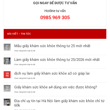
GỌI NGAY ĐỂ ĐƯỢC TƯ VẤN
Hotline tư vấn
0985 969 305
BÀI VIẾT – TIN TỨC
Mẫu giấy khám sức khỏe thông tư 25 mới nhất
21
Th7
ở
Chức năng bình luận bị tắt
Mẫu
giấy
Làm giấy khám sức khỏe thông tư 25/2026 mới nhất
khám
15
sức
Th7
khỏe
ở
Chức năng bình luận bị tắt
thông
Làm
tư
giấy
dịch vụ làm giấy khám sức khỏe a3 có giáp lai
25
khám
15
mới
sức
Th6
nhất
khỏe
ở
Chức năng bình luận bị tắt
thông
dịch
tư
vụ
Giấy khám sức khỏe a4 dùng xin việc được không?
25/2026
làm
13
mới
giấy
Th6
nhất
khám
ở
Chức năng bình luận bị tắt
sức
Giấy
khỏe
khám
Địa chỉ uy tín tại Hà Nội làm giấy khám sức khỏe chỉ từ
a3
sức
11
có
khỏe
Th6
60k
giáp
a4
lai
dùng
ở