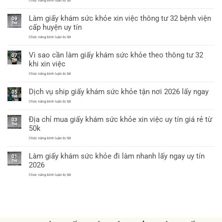
Chức năng bình luận bị tắt
xin
Địa
việc
chỉ
được
Làm giấy khám sức khỏe xin việc thông tư 32 bệnh viện
uy
09
không?
tín
Th6
cấp huyện uy tín
tại
Hà
ở
Chức năng bình luận bị tắt
Nội
Làm
làm
giấy
giấy
Vì sao cần làm giấy khám sức khỏe theo thông tư 32
khám
07
khám
sức
Th6
sức
khi xin việc
khỏe
khỏe
xin
chỉ
ở
Chức năng bình luận bị tắt
việc
từ
Vì
thông
60k
sao
tư
Dịch vụ ship giấy khám sức khỏe tận nơi 2026 lấy ngay
cần
05
32
làm
Th6
bệnh
giấy
ở
Chức năng bình luận bị tắt
viện
khám
Dịch
cấp
sức
vụ
huyện
Địa chỉ mua giấy khám sức khỏe xin việc uy tín giá rẻ từ
khỏe
ship
uy
03
theo
giấy
tín
Th6
50k
thông
khám
tư
sức
ở
Chức năng bình luận bị tắt
32
khỏe
Địa
khi
tận
chỉ
xin
nơi
Làm giấy khám sức khỏe đi làm nhanh lấy ngay uy tín
mua
việc
01
2026
giấy
Th6
lấy
2026
khám
ngay
sức
ở
Chức năng bình luận bị tắt
khỏe
Làm
xin
giấy
việc
khám
uy
sức
tín
khỏe
giá
đi
rẻ
làm
từ
nhanh
50k