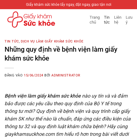
Bỏ
Giấy khám sức khỏe lấy ngay, đặt ngay, giao tận nơi
qua
Trang
Tin
Liên
Lưu
nội
chủ
tức
hệ
ý
dung
TIN TỨC
,
DỊCH VỤ LÀM GIẤY KHÁM SỨC KHỎE
Những quy định về bệnh viện làm giấy
khám sức khỏe
ĐĂNG VÀO
15/06/2024
BỞI
ADMINISTRATOR
Bệnh viện làm giấy khám sức khỏe
nào uy tín và và đảm
bảo được các yêu cầu theo quy định của Bộ Y tế trong
thông tư mới? Quy định về bệnh viện và quy trình cấp giấy
khám SK như thế nào là chuẩn, đáp ứng các điều kiện của
thông tư 32 và quy định luật khám chữa bệnh? Hãy cùng
giaykhamsuckhoe.com tìm hiểu rõ hơn trong bài viết dưới