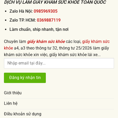
DỊCH VỤ LÀM GIẤY KHÁM SỨC KHỎE TOÀN QUỐC
lấy
ngay
uy
tín
Zalo Hà Nội:
0985969305
2026
Zalo TP. HCM:
0369887119
Làm chuẩn, ship nhanh, tận nơi
Chuyên làm
giấy khám sức khỏe
các loại,
giấy khám sức
khỏe
a4, a3 theo thông tư 32, thông tư 25/2026 làm giấy
khám sức khỏe xin việc, giấy khám sức khỏe lái xe...
Giới thiệu
Liên hệ
Điều khoản sử dụng